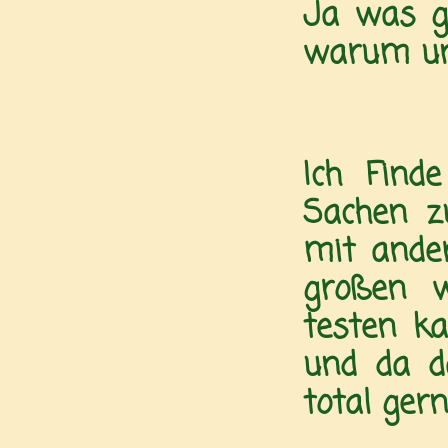
Ja was gi
warum und
Ich Find
Sachen z
mit ande
großen 
testen k
und da d
total ger