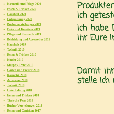
Produkten
Kosmetik und Pflege 2020
Essen & Trinken 2020
Ich getest
Haushalt 2020
Entspannung 2020
Ich habe 
Büchervorstellungen 2019
Deko und Kreatives 2019
Ihr Eure I
Pflege und Kosmetik 2019
Bekleidung und Accessoires 2019
Haushalt 2019
Technik 2019
Essen & Trinken 2019
Kinder 2019
Murphy Testet 2019
Damit ih
Garten und Freizeit 2018
Kosmetik 2018
stelle ich
Accessoire 2018
Technik 2018
Da
Unterhaltung 2018
Essen und Trinken 2018
Tierische Tests 2018
Bücher Vorstellungen 2018
Essen und Genießen 2017