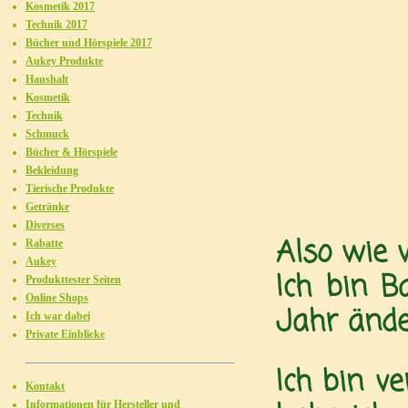
Kosmetik 2017
Technik 2017
Bücher und Hörspiele 2017
Aukey Produkte
Haushalt
Kosmetik
Technik
Schmuck
Bücher & Hörspiele
Bekleidung
Tierische Produkte
Getränke
Diverses
Also wie 
Rabatte
Aukey
Ich bin B
Produkttester Seiten
Online Shops
Jahr ände
Ich war dabei
Private Einblicke
Ich bin v
Kontakt
Informationen für Hersteller und