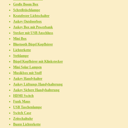
Große Boom Box
Schreibtischlampe
Kratzfester Lichtschalter
Aukey Outdoorbox
Aukey Box mit Powerbank
Stecker mit USB Anschluss
Mini Box
Bluetooth Bügel Kopfhörer
Lichterkette
Stehlampe
Bügel Kopfhörer mit Klinkstecker
Mini Solar Lampen
Musikbox mit Stoff
Aukey Handyhalter
Aukey Lüftungs Handyhalterung
Aukey Sichere Handyhalterung
HDMI Switch
Funk Maus
USB Taschenlampe
Switch Case
Zeitschaltuhr
Bunte Lichterkette