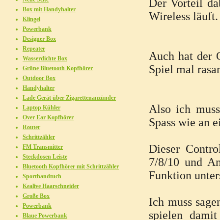
Der Vorteil da
Box mit Handyhalter
Wireless läuft.
Klingel
Powerbank
Designer Box
Repeater
Auch hat der C
Wasserdichte Box
Spiel mal rasa
Grüne Bluetooth Kopfhörer
Outdoor Box
Handyhalter
Lade Gerät über Zigarettenanzünder
Also ich muss
Laptop Kühler
Over Ear Kopfhörer
Spass wie an e
Router
Schrittzähler
Dieser Contro
FM Transmitter
Steckdosen Leiste
7/8/10 und An
Bluetooth Kopfhörer mit Schrittzähler
Funktion unters
Sporthandtuch
Kealive Haarschneider
Große Box
Ich muss sagen
Powerbank
spielen dami
Blaue Powerbank