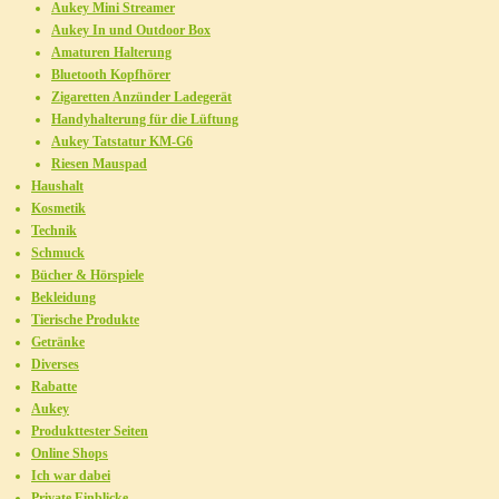
Aukey Mini Streamer
Aukey In und Outdoor Box
Amaturen Halterung
Bluetooth Kopfhörer
Zigaretten Anzünder Ladegerät
Handyhalterung für die Lüftung
Aukey Tatstatur KM-G6
Riesen Mauspad
Haushalt
Kosmetik
Technik
Schmuck
Bücher & Hörspiele
Bekleidung
Tierische Produkte
Getränke
Diverses
Rabatte
Aukey
Produkttester Seiten
Online Shops
Ich war dabei
Private Einblicke