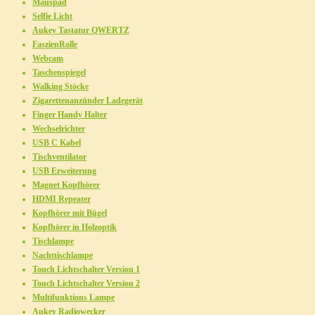
Mauspad
Selfie Licht
Aukey Tastatur QWERTZ
FaszienRolle
Webcam
Taschenspiegel
Walking Stöcke
Zigarettenanzünder Ladegerät
Finger Handy Halter
Wechselrichter
USB C Kabel
Tischventilator
USB Erweiterung
Magnet Kopfhörer
HDMI Repeater
Kopfhörer mit Bügel
Kopfhörer in Holzoptik
Tischlampe
Nachttischlampe
Touch Lichtschalter Version 1
Touch Lichtschalter Version 2
Multifunktions Lampe
Aukey Radiowecker