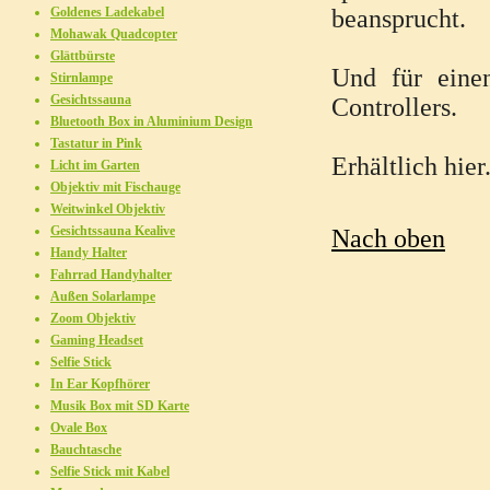
Goldenes Ladekabel
beansprucht.
Mohawak Quadcopter
Glättbürste
Und für eine
Stirnlampe
Gesichtssauna
Controllers.
Bluetooth Box in Aluminium Design
Tastatur in Pink
Erhältlich hier
Licht im Garten
Objektiv mit Fischauge
Weitwinkel Objektiv
Gesichtssauna Kealive
Nach oben
Handy Halter
Fahrrad Handyhalter
Außen Solarlampe
Zoom Objektiv
Gaming Headset
Selfie Stick
In Ear Kopfhörer
Musik Box mit SD Karte
Ovale Box
Bauchtasche
Selfie Stick mit Kabel