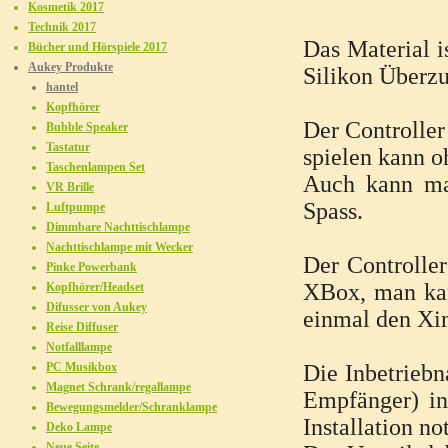
Kosmetik 2017
Technik 2017
Das Material i
Bücher und Hörspiele 2017
Aukey Produkte
Silikon Überz
hantel
Kopfhörer
Der Controller
Bubble Speaker
Tastatur
spielen kann o
Taschenlampen Set
Auch kann ma
VR Brille
Spass.
Luftpumpe
Dimmbare Nachttischlampe
Nachttischlampe mit Wecker
Der Controller
Pinke Powerbank
XBox, man kan
Kopfhörer/Headset
Difusser von Aukey
einmal den Xi
Reise Diffuser
Notfalllampe
PC Musikbox
Die Inbetriebn
Magnet Schrank/regallampe
Empfänger) in
Bewegungsmelder/Schranklampe
Installation n
Deko Lampe
Neue Seite