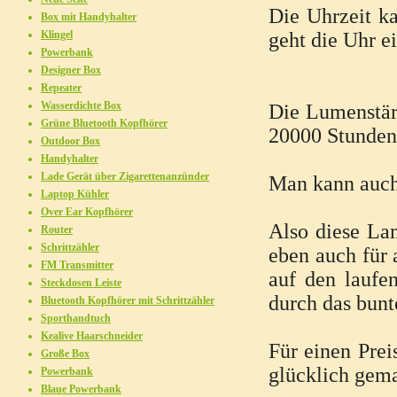
Die Uhrzeit k
Box mit Handyhalter
Klingel
geht die Uhr e
Powerbank
Designer Box
Repeater
Wasserdichte Box
Die Lumenstär
Grüne Bluetooth Kopfhörer
20000 Stunden
Outdoor Box
Handyhalter
Lade Gerät über Zigarettenanzünder
Man kann auch
Laptop Kühler
Over Ear Kopfhörer
Also diese Lam
Router
Schrittzähler
eben auch für 
FM Transmitter
auf den laufen
Steckdosen Leiste
durch das bun
Bluetooth Kopfhörer mit Schrittzähler
Sporthandtuch
Kealive Haarschneider
Für einen Prei
Große Box
glücklich gema
Powerbank
Blaue Powerbank