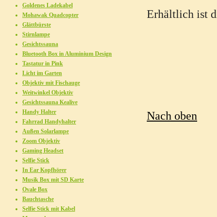
Goldenes Ladekabel
Erhältlich ist
Mohawak Quadcopter
Glättbürste
Stirnlampe
Gesichtssauna
Bluetooth Box in Aluminium Design
Tastatur in Pink
Licht im Garten
Objektiv mit Fischauge
Weitwinkel Objektiv
Gesichtssauna Kealive
Handy Halter
Nach oben
Fahrrad Handyhalter
Außen Solarlampe
Zoom Objektiv
Gaming Headset
Selfie Stick
In Ear Kopfhörer
Musik Box mit SD Karte
Ovale Box
Bauchtasche
Selfie Stick mit Kabel