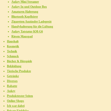
Aukey Mini Streamer
Aukey In und Outdoor Box
Amaturen Halterung
Bluetooth Kopfhörer
Zigaretten Anzünder Ladegerät
Handyhalterung für die Lüftung
Aukey Tatstatur KM-G6
Riesen Mauspad
Haushalt
Kosmetik
Technik
Schmuck
Bücher & Hörspiele
Bekleidung
Tierische Produkte
Getränke
Diverses
Rabatte
Aukey
Produkttester Seiten
Online Shops
Ich war dabei
Private Einblicke