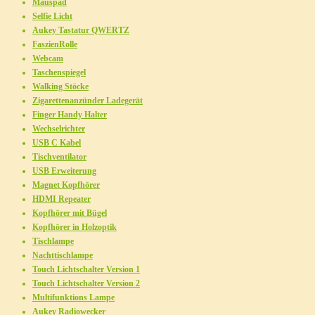
Mauspad
Selfie Licht
Aukey Tastatur QWERTZ
FaszienRolle
Webcam
Taschenspiegel
Walking Stöcke
Zigarettenanzünder Ladegerät
Finger Handy Halter
Wechselrichter
USB C Kabel
Tischventilator
USB Erweiterung
Magnet Kopfhörer
HDMI Repeater
Kopfhörer mit Bügel
Kopfhörer in Holzoptik
Tischlampe
Nachttischlampe
Touch Lichtschalter Version 1
Touch Lichtschalter Version 2
Multifunktions Lampe
Aukey Radiowecker