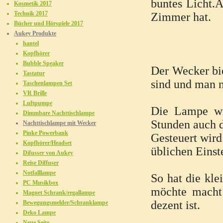
buntes Licht.A
Kosmetik 2017
Technik 2017
Zimmer hat.
Bücher und Hörspiele 2017
Aukey Produkte
hantel
Kopfhörer
Bubble Speaker
Der Wecker bi
Tastatur
sind und man 
Taschenlampen Set
VR Brille
Luftpumpe
Die Lampe wi
Dimmbare Nachttischlampe
Stunden auch d
Nachttischlampe mit Wecker
Pinke Powerbank
Gesteuert wird
Kopfhörer/Headset
üblichen Einste
Difusser von Aukey
Reise Diffuser
Notfalllampe
So hat die kl
PC Musikbox
möchte macht 
Magnet Schrank/regallampe
dezent ist.
Bewegungsmelder/Schranklampe
Deko Lampe
Neue Seite