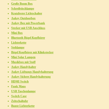
Große Boom Box
Schreibtischlampe
Kratzfester Lichtschalter
Aukey Outdoorbox
Aukey Box mit Powerbank
Stecker mit USB Anschluss
Mini Box
Bluetooth Bügel Kopfhörer
Lichterkette
Stehlampe
Bügel Kopfhörer mit Klinkstecker
Mini Solar Lampen
Musikbox mit Stoff
Aukey Handyhalter
Aukey Lüftungs Handyhalterung
Aukey Sichere Handyhalterung
HDMI Switch
Funk Maus
USB Taschenlampe
Switch Case
Zeitschaltuhr
Bunte Lichterkette