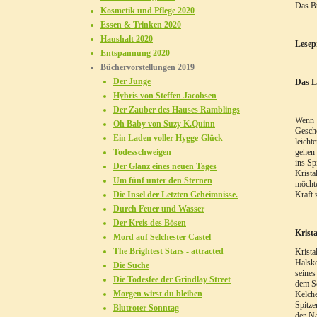
Das Bu
Kosmetik und Pflege 2020
Essen & Trinken 2020
Haushalt 2020
Lesep
Entspannung 2020
Büchervorstellungen 2019
Der Junge
Das L
Hybris von Steffen Jacobsen
Der Zauber des Hauses Ramblings
Wenn d
Oh Baby von Suzy K.Quinn
Gesche
Ein Laden voller Hygge-Glück
leicht
Todesschweigen
gehen 
ins Sp
Der Glanz eines neuen Tages
Krista
Um fünf unter den Sternen
möchte
Die Insel der Letzten Geheimnisse.
Kraft 
Durch Feuer und Wasser
Der Kreis des Bösen
Krista
Mord auf Selchester Castel
The Brightest Stars - attracted
Krista
Halske
Die Suche
seines
Die Todesfee der Grindlay Street
dem Sc
Morgen wirst du bleiben
Kelche
Spitze
Blutroter Sonntag
der Na