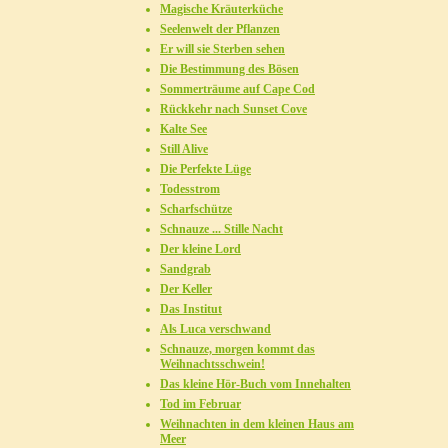
Magische Kräuterküche
Seelenwelt der Pflanzen
Er will sie Sterben sehen
Die Bestimmung des Bösen
Sommerträume auf Cape Cod
Rückkehr nach Sunset Cove
Kalte See
Still Alive
Die Perfekte Lüge
Todesstrom
Scharfschütze
Schnauze ... Stille Nacht
Der kleine Lord
Sandgrab
Der Keller
Das Institut
Als Luca verschwand
Schnauze, morgen kommt das
Weihnachtsschwein!
Das kleine Hör-Buch vom Innehalten
Tod im Februar
Weihnachten in dem kleinen Haus am
Meer