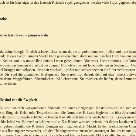
ch ist für Einsteiger in den Bereich Kristalle super geeignet es werden viele Tipps gegeben ab
robe
eben hat Power – genau wie du
u deine Energie für dich arbeiten lässt, wenn du sie umpolst, erneuerst, heilst und transform
nk. Dieses Gefühl innerer Stärke kann jeder erreichen, doch mit ein bisschen Hilfe von ein paa
er. Keiner von uns muss allein durchs Leben gehen, durch Abenteuer, Liebeskummer, die Anf
wollen, das können wir selbst bestimmen. Und ob wir es auf lauten oder leisen Sohlen tun. Un
iel bringen und zulassen, dass wir wachsen, größer und stärker werden kraft der verborgenen 
lle. Sie sind die ultimativen Kraftquellen. Sie warten nur darauf, dich auf eine höhere Schw
n deine Weggefährten, Mitentdecker und Lehrer sein. Sie möchten dir helfen, deine Intuitio
zu vertiefen.
lle sind für die Ewigkeit
lle sind natürlich vorkommende Minerale mit einer einzigartigen Kristallstruktur, die sich 
tte, Ring, als Kelch oder Tempelschmuck, die Anmut der Kristalle begleitet uns über Jahrhun
 Glanzes zu Spiegeln schliffen, erfreuten Kristalle sich höchster Wertschätzung. Krieger im an
hlachtfeld vor Blutverlust schützen sollte. Die Römer wussten, wie sie mit diesen kostbaren
n gefasst dienten die Kristalle Königen als Insignien ihrer Macht. In der Traditionellen 
n aus Rosenquarz verwendet, um den Heilungsprozess zusätzlich anzuregen. Intuitiv ist uns k
tur etwas Besonderes sein muss. Kristalle sind für die Ewigkeit. Mit Kristallen heilen – di