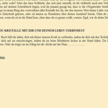
n, nicht wahr? Aber das leise Kribbeln, das sich jetzt einstellt, ist dir vielleicht noch neu Vi
in auf deinem Schreibtisch liegen, weil dir jemand gesagt hat, dass er die »Negativität« fernh
ar in einem Ring den wertvollsten aller Kristalle bei dir, der den inneren Wert deiner Liebe wid
er Zeitschrift gelesen, oder sie tanzen zu Hunderten über deinen Instafeed herein. Oder du
en, wenn du sie in der Hand hast, ohne dass du so genau weißt, warum. Egal, wie du deine Stei
DU KRISTALLE MIT DIR UND DEINEM LEBEN VERBINDEST
 Buch hilft dir dabei, dich mit deiner inneren Kraft zu verbinden, indem du dich mit den Technike
 dich auf sie einschwingen, indem du sie beim Meditieren locker in der Hand hältst. Du 
eren. Oder du trägst sie im Alltag bei dir: direkt auf der Haut……………….
oben