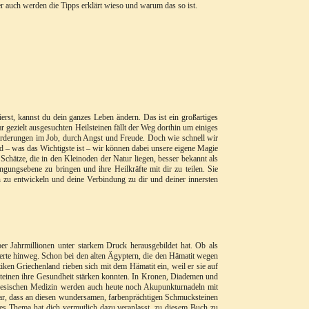
er auch werden die Tipps erklärt wieso und warum das so ist.
ierst, kannst du dein ganzes Leben ändern. Das ist ein großartiges
r gezielt ausgesuchten Heilsteinen fällt der Weg dorthin um einiges
orderungen im Job, durch Angst und Freude. Doch wie schnell wir
d – was das Wichtigste ist – wir können dabei unsere eigene Magie
Schätze, die in den Kleinoden der Natur liegen, besser bekannt als
ingungsebene zu bringen und ihre Heilkräfte mit dir zu teilen. Sie
n zu entwickeln und deine Verbindung zu dir und deiner innersten
über Jahrmillionen unter starkem Druck herausgebildet hat. Ob als
derte hinweg. Schon bei den alten Ägyptern, die den Hämatit wegen
tiken Griechenland rieben sich mit dem Hämatit ein, weil er sie auf
 Steinen ihre Gesundheit stärken konnten. In Kronen, Diademen und
Chinesischen Medizin werden auch heute noch Akupunkturnadeln mit
lar, dass an diesen wundersamen, farbenprächtigen Schmucksteinen
eses Thema hat dich vermutlich dazu veranlasst, zu diesem Buch zu