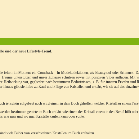
lle sind der neue Lifestyle-Trend.
lle feiern im Moment ein Comeback – in Modekollektionen, als Beautytool oder Schmuck. Dabe
 Träume unterstützen und unser Zuhause schützen sowie mit positiven Vibes aufladen. Mit
re Heilwirkung vor, gegliedert nach bestimmten Bedürfnissen, z. B. für inneren Frieden und R
r hinaus gibt sie Infos zu Kauf und Pflege von Kristallen und erklärt, wie sie auf das einzeln
ch ist schön aufgebaut auch wird einem in dem Buch geholfen welcher Kristall zu einem Passt
erden bestimmte gebiete im Buch erklärt wie einem der Kristall einem in den Beruf hilft oder
s wie man und wo man Kristalle kaufen kann oder sollte.
ind viele Bilder von verschiedenen Kristallen im Buch enthalten.