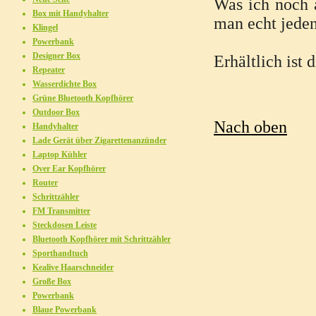
Was ich noch a
Box mit Handyhalter
man echt jeden
Klingel
Powerbank
Designer Box
Erhältlich ist 
Repeater
Wasserdichte Box
Grüne Bluetooth Kopfhörer
Outdoor Box
Nach oben
Handyhalter
Lade Gerät über Zigarettenanzünder
Laptop Kühler
Over Ear Kopfhörer
Router
Schrittzähler
FM Transmitter
Steckdosen Leiste
Bluetooth Kopfhörer mit Schrittzähler
Sporthandtuch
Kealive Haarschneider
Große Box
Powerbank
Blaue Powerbank