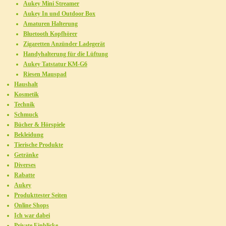
Aukey Mini Streamer
Aukey In und Outdoor Box
Amaturen Halterung
Bluetooth Kopfhörer
Zigaretten Anzünder Ladegerät
Handyhalterung für die Lüftung
Aukey Tatstatur KM-G6
Riesen Mauspad
Haushalt
Kosmetik
Technik
Schmuck
Bücher & Hörspiele
Bekleidung
Tierische Produkte
Getränke
Diverses
Rabatte
Aukey
Produkttester Seiten
Online Shops
Ich war dabei
Private Einblicke