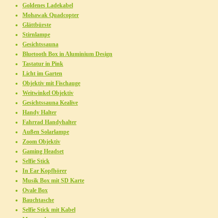
Goldenes Ladekabel
Mohawak Quadcopter
Glättbürste
Stirnlampe
Gesichtssauna
Bluetooth Box in Aluminium Design
Tastatur in Pink
Licht im Garten
Objektiv mit Fischauge
Weitwinkel Objektiv
Gesichtssauna Kealive
Handy Halter
Fahrrad Handyhalter
Außen Solarlampe
Zoom Objektiv
Gaming Headset
Selfie Stick
In Ear Kopfhörer
Musik Box mit SD Karte
Ovale Box
Bauchtasche
Selfie Stick mit Kabel