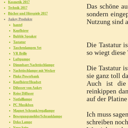
Kosmetik 2017
Das schöne auc
Technik 2017
sondern eingep
Bücher und Hörspiele 2017
Aukey Produkte
Nutzung sind a
hantel
Kopfhörer
Bubble Speaker
Tastatur
Die Tastatur 
Taschenlampen Set
so wiegt diese
VR Brille
Luftpumpe
Dimmbare Nachttischlampe
Die Tastatur i
Nachttischlampe mit Wecker
sie ganz toll d
Pinke Powerbank
Auch ist die
Kopfhörer/Headset
Difusser von Aukey
reinkippen dan
Reise Diffuser
auf der Platine
Notfalllampe
PC Musikbox
Magnet Schrank/regallampe
Ich muss sagen
Bewegungsmelder/Schranklampe
schreiben noch
Deko Lampe
Neue Seite