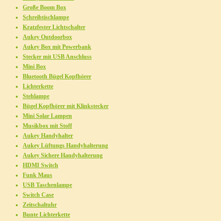
Große Boom Box
Schreibtischlampe
Kratzfester Lichtschalter
Aukey Outdoorbox
Aukey Box mit Powerbank
Stecker mit USB Anschluss
Mini Box
Bluetooth Bügel Kopfhörer
Lichterkette
Stehlampe
Bügel Kopfhörer mit Klinkstecker
Mini Solar Lampen
Musikbox mit Stoff
Aukey Handyhalter
Aukey Lüftungs Handyhalterung
Aukey Sichere Handyhalterung
HDMI Switch
Funk Maus
USB Taschenlampe
Switch Case
Zeitschaltuhr
Bunte Lichterkette