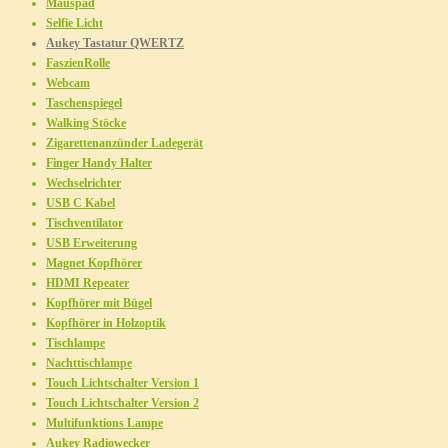
Mauspad
Selfie Licht
Aukey Tastatur QWERTZ
FaszienRolle
Webcam
Taschenspiegel
Walking Stöcke
Zigarettenanzünder Ladegerät
Finger Handy Halter
Wechselrichter
USB C Kabel
Tischventilator
USB Erweiterung
Magnet Kopfhörer
HDMI Repeater
Kopfhörer mit Bügel
Kopfhörer in Holzoptik
Tischlampe
Nachttischlampe
Touch Lichtschalter Version 1
Touch Lichtschalter Version 2
Multifunktions Lampe
Aukey Radiowecker