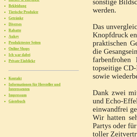
sonstige Bilds
Bekleidung
werden.
Tierische Produkte
Getränke
Diverses
Das unvergleic
Rabatte
Knopfdruck en
Aukey
praktischen Ge
Produkttester Seiten
Online Shops
die Gesangsei
Ich war dabei
farbenfrohen 
Private Einblicke
topseitige CD
sowie wiederb
Kontakt
Informationen für Hersteller und
Interessenten
Dank zwei mit
Impressum
und Echo-Effe
Gästebuch
einwandfrei g
Wir hatten se
Partys oder für
toller Zeitvertr