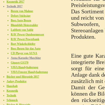
Kosmetik 2017
Preisleistungsv
Technik 2017
Das Sortiment 
Boxen von Malone
Defort Stichsäge
und reicht von
Boss Auto Boxen
Subwoofern,
Blumfeldt Heizstrahler
Stereoanlagen 
Luftbett von Sable
RAV Power Outdoormesser
Produkten.
RAV Power Powerbank
Bort Winkelschleifer
Boss Boxen für das Auto
CD Player von AUNA
Eine gute Kara
Auna Karaoke Maschine
integrierte Br
Gigaset GS370
sorgt für ein
VAVA Handyhalterung
VAVA Fenster Handyhalterung
Anlage dank 
Bücher und Hörspiele 2017
zusätzlich mit
Aukey Produkte
Haushalt
Damit der Ge
Kosmetik
können die Bi
Technik
den rückseiti
Schmuck
Bücher & Hörspiele