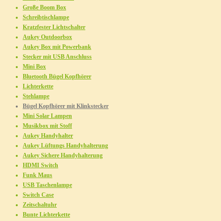
Große Boom Box
Schreibtischlampe
Kratzfester Lichtschalter
Aukey Outdoorbox
Aukey Box mit Powerbank
Stecker mit USB Anschluss
Mini Box
Bluetooth Bügel Kopfhörer
Lichterkette
Stehlampe
Bügel Kopfhörer mit Klinkstecker
Mini Solar Lampen
Musikbox mit Stoff
Aukey Handyhalter
Aukey Lüftungs Handyhalterung
Aukey Sichere Handyhalterung
HDMI Switch
Funk Maus
USB Taschenlampe
Switch Case
Zeitschaltuhr
Bunte Lichterkette