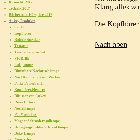
Kosmetik 2017
Klang alles w
Technik 2017
Bücher und Hörspiele 2017
Aukey Produkte
Die Kopfhörer
hantel
Kopfhörer
Bubble Speaker
Nach oben
Tastatur
Taschenlampen Set
VR Brille
Luftpumpe
Dimmbare Nachttischlampe
Nachttischlampe mit Wecker
Pinke Powerbank
Kopfhörer/Headset
Difusser von Aukey
Reise Diffuser
Notfalllampe
PC Musikbox
Magnet Schrank/regallampe
Bewegungsmelder/Schranklampe
Deko Lampe
Neue Seite