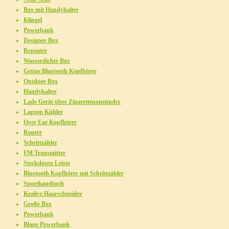
Box mit Handyhalter
Klingel
Powerbank
Designer Box
Repeater
Wasserdichte Box
Grüne Bluetooth Kopfhörer
Outdoor Box
Handyhalter
Lade Gerät über Zigarettenanzünder
Laptop Kühler
Over Ear Kopfhörer
Router
Schrittzähler
FM Transmitter
Steckdosen Leiste
Bluetooth Kopfhörer mit Schrittzähler
Sporthandtuch
Kealive Haarschneider
Große Box
Powerbank
Blaue Powerbank