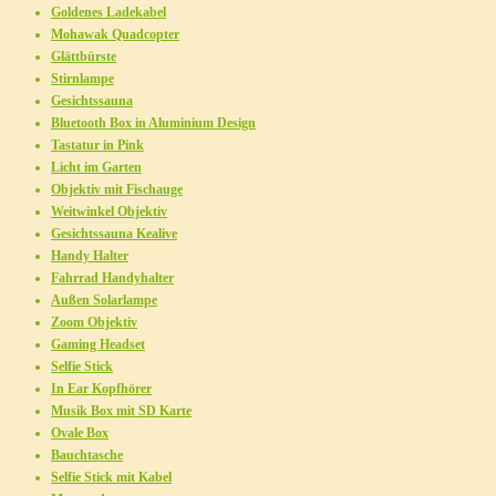
Goldenes Ladekabel
Mohawak Quadcopter
Glättbürste
Stirnlampe
Gesichtssauna
Bluetooth Box in Aluminium Design
Tastatur in Pink
Licht im Garten
Objektiv mit Fischauge
Weitwinkel Objektiv
Gesichtssauna Kealive
Handy Halter
Fahrrad Handyhalter
Außen Solarlampe
Zoom Objektiv
Gaming Headset
Selfie Stick
In Ear Kopfhörer
Musik Box mit SD Karte
Ovale Box
Bauchtasche
Selfie Stick mit Kabel