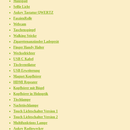
Mauspad
Selfie Licht
Aukey Tastatur QWERTZ
FaszienRolle
Webcam
Taschenspiegel
Walking Stöcke
Zigarettenanzünder Ladegerät
Finger Handy Halter
Wechselrichter
USB C Kabel
Tischventilator
USB Erweiterung
Magnet Kopfhörer
HDMI Repeater
Kopfhörer mit Bügel
Kopfhörer in Holzoptik
Tischlampe
Nachttischlampe
Touch Lichtschalter Version 1
Touch Lichtschalter Version 2
Multifunktions Lampe
Aukey Radiowecker