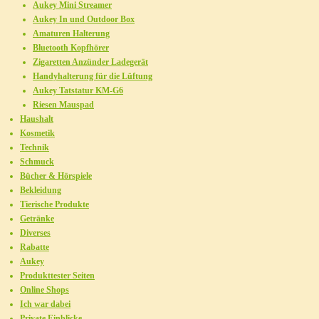
Aukey Mini Streamer
Aukey In und Outdoor Box
Amaturen Halterung
Bluetooth Kopfhörer
Zigaretten Anzünder Ladegerät
Handyhalterung für die Lüftung
Aukey Tatstatur KM-G6
Riesen Mauspad
Haushalt
Kosmetik
Technik
Schmuck
Bücher & Hörspiele
Bekleidung
Tierische Produkte
Getränke
Diverses
Rabatte
Aukey
Produkttester Seiten
Online Shops
Ich war dabei
Private Einblicke