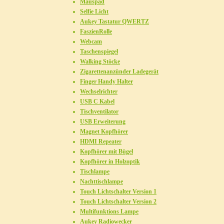
Mauspad
Selfie Licht
Aukey Tastatur QWERTZ
FaszienRolle
Webcam
Taschenspiegel
Walking Stöcke
Zigarettenanzünder Ladegerät
Finger Handy Halter
Wechselrichter
USB C Kabel
Tischventilator
USB Erweiterung
Magnet Kopfhörer
HDMI Repeater
Kopfhörer mit Bügel
Kopfhörer in Holzoptik
Tischlampe
Nachttischlampe
Touch Lichtschalter Version 1
Touch Lichtschalter Version 2
Multifunktions Lampe
Aukey Radiowecker