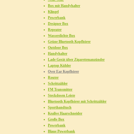
Box mit Handyhalter
Klingel
Powerbank
Designer Box
Repeater
Wasserdichte Box
Grüne Bluetooth Kopfhörer
Outdoor Box
Handyhalter
Lade Gerät über Zigarettenanzünder
Laptop Kühler
Over Ear Kopfhörer
Router
Schrittzähler
FM Transmitter
Steckdosen Leiste
Bluetooth Kopfhörer mit Schrittzähler
Sporthandtuch
Kealive Haarschneider
Große Box
Powerbank
Blaue Powerbank