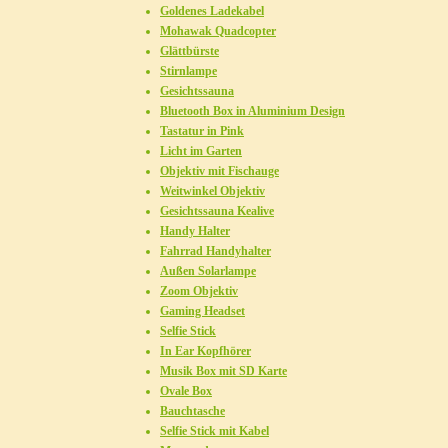
Goldenes Ladekabel
Mohawak Quadcopter
Glättbürste
Stirnlampe
Gesichtssauna
Bluetooth Box in Aluminium Design
Tastatur in Pink
Licht im Garten
Objektiv mit Fischauge
Weitwinkel Objektiv
Gesichtssauna Kealive
Handy Halter
Fahrrad Handyhalter
Außen Solarlampe
Zoom Objektiv
Gaming Headset
Selfie Stick
In Ear Kopfhörer
Musik Box mit SD Karte
Ovale Box
Bauchtasche
Selfie Stick mit Kabel