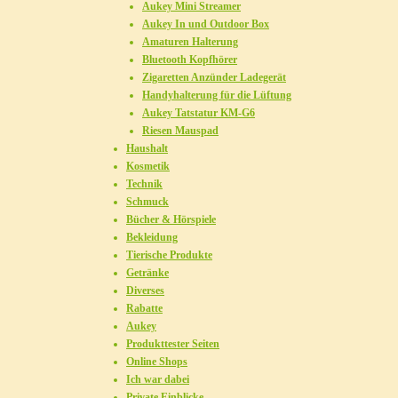
Aukey Mini Streamer
Aukey In und Outdoor Box
Amaturen Halterung
Bluetooth Kopfhörer
Zigaretten Anzünder Ladegerät
Handyhalterung für die Lüftung
Aukey Tatstatur KM-G6
Riesen Mauspad
Haushalt
Kosmetik
Technik
Schmuck
Bücher & Hörspiele
Bekleidung
Tierische Produkte
Getränke
Diverses
Rabatte
Aukey
Produkttester Seiten
Online Shops
Ich war dabei
Private Einblicke