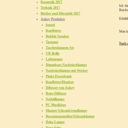
Kosmetik 2017
Ich bi
Technik 2017
Reichw
Bücher und Hörspiele 2017
Erhält
Aukey Produkte
hantel
Kopfhörer
Man ka
Bubble Speaker
Tastatur
Nach 
Taschenlampen Set
VR Brille
Luftpumpe
Dimmbare Nachttischlampe
Nachttischlampe mit Wecker
Pinke Powerbank
Kopfhörer/Headset
Difusser von Aukey
Reise Diffuser
Notfalllampe
PC Musikbox
Magnet Schrank/regallampe
Bewegungsmelder/Schranklampe
Deko Lampe
Neue Seite