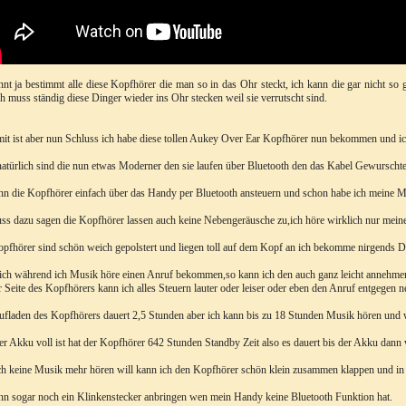
nnt ja bestimmt alle diese Kopfhörer die man so in das Ohr steckt, ich kann die gar nicht
ch muss ständig diese Dinger wieder ins Ohr stecken weil sie verrutscht sind.
it ist aber nun Schluss ich habe diese tollen Aukey Over Ear Kopfhörer nun bekommen und ich 
atürlich sind die nun etwas Moderner den sie laufen über Bluetooth den das Kabel Gewurschte
nn die Kopfhörer einfach über das Handy per Bluetooth ansteuern und schon habe ich meine 
ss dazu sagen die Kopfhörer lassen auch keine Nebengeräusche zu,ich höre wirklich nur mein
pfhörer sind schön weich gepolstert und liegen toll auf dem Kopf an ich bekomme nirgends 
 ich während ich Musik höre einen Anruf bekommen,so kann ich den auch ganz leicht annehme
 Seite des Kopfhörers kann ich alles Steuern lauter oder leiser oder eben den Anruf entgegen 
fladen des Kopfhörers dauert 2,5 Stunden aber ich kann bis zu 18 Stunden Musik hören und w
r Akku voll ist hat der Kopfhörer 642 Stunden Standby Zeit also es dauert bis der Akku dann w
h keine Musik mehr hören will kann ich den Kopfhörer schön klein zusammen klappen und in
nn sogar noch ein Klinkenstecker anbringen wen mein Handy keine Bluetooth Funktion hat.