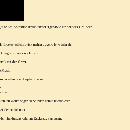
 so gut ab ich bekomme davon immer irgendwie ein wundes Ohr oder
finde es toll ein Stück meiner Jugend ist wieder da.
lt mag ich immer noch nicht.
Musik auf den Ohren.
e Musik.
Druckstellen oder Kopfschmerzen.
n.
nehmen.
en ich wollte sogar 30 Stunden damit Telefonieren.
ieder entladen ist.
 der Handtasche oder im Rucksack verstauen.