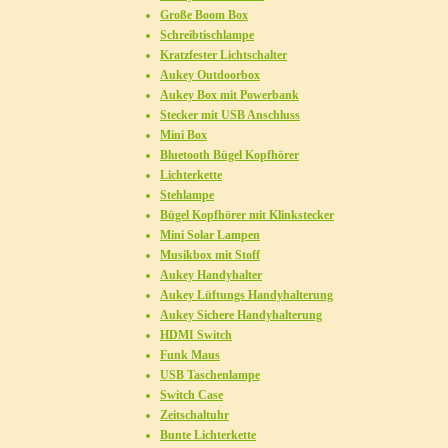
Große Boom Box
Schreibtischlampe
Kratzfester Lichtschalter
Aukey Outdoorbox
Aukey Box mit Powerbank
Stecker mit USB Anschluss
Mini Box
Bluetooth Bügel Kopfhörer
Lichterkette
Stehlampe
Bügel Kopfhörer mit Klinkstecker
Mini Solar Lampen
Musikbox mit Stoff
Aukey Handyhalter
Aukey Lüftungs Handyhalterung
Aukey Sichere Handyhalterung
HDMI Switch
Funk Maus
USB Taschenlampe
Switch Case
Zeitschaltuhr
Bunte Lichterkette