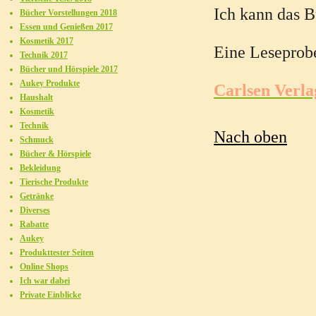
Ich kann das B
Bücher Vorstellungen 2018
Essen und Genießen 2017
Kosmetik 2017
Eine Leseprobe 
Technik 2017
Bücher und Hörspiele 2017
Aukey Produkte
Carlsen Verla
Haushalt
Kosmetik
Technik
Nach oben
Schmuck
Bücher & Hörspiele
Bekleidung
Tierische Produkte
Getränke
Diverses
Rabatte
Aukey
Produkttester Seiten
Online Shops
Ich war dabei
Private Einblicke