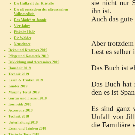
sie nicht nur 
Die Heilkraft der Kristalle
ihn ist.
Die alt russischen der altrussischen
Volksmedizin
Auch das gute 
Das Mädchen Jannie
Vier Jahre
Eiskalte Hölle
Die Wälder
Aber trotzdem
Neuschnee
Lest es selber
Deko und Kreatives 2019
Pflege und Kosmetik 2019
Bekleidung und Accessoires 2019
Das Buch ist e
Haushalt 2019
Technik 2019
Essen & Trinken 2019
Das Buch hat m
Kinder 2019
den es ist Spa
Murphy Testet 2019
Garten und Freizeit 2018
Kosmetik 2018
Es sind ganz 
Accessoire 2018
Unfall von Ji
Technik 2018
Unterhaltung 2018
die Familiäre
Essen und Trinken 2018
Tierische Tests 2018