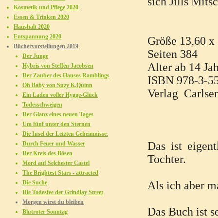
sich Jills Mits
Kosmetik und Pflege 2020
Essen & Trinken 2020
Haushalt 2020
Entspannung 2020
Größe
13,60 x
Büchervorstellungen 2019
Seiten
384
Der Junge
Alter
ab 14 Ja
Hybris von Steffen Jacobsen
Der Zauber des Hauses Ramblings
ISBN
978-3-5
Oh Baby von Suzy K.Quinn
Verlag Carlse
Ein Laden voller Hygge-Glück
Todesschweigen
Der Glanz eines neuen Tages
Um fünf unter den Sternen
Die Insel der Letzten Geheimnisse.
Das ist eigen
Durch Feuer und Wasser
Der Kreis des Bösen
Tochter.
Mord auf Selchester Castel
The Brightest Stars - attracted
Die Suche
Als ich aber m
Die Todesfee der Grindlay Street
Morgen wirst du bleiben
Das Buch ist se
Blutroter Sonntag