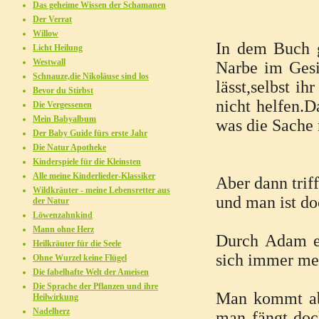
Das geheime Wissen der Schamanen
Der Verrat
Willow
In dem Buch g
Licht Heilung
Westwall
Narbe im Gesic
Schnauze,die Nikoläuse sind los
lässt,selbst i
Bevor du Stirbst
nicht helfen.
Die Vergessenen
Mein Babyalbum
was die Sache 
Der Baby Guide fürs erste Jahr
Die Natur Apotheke
Kinderspiele für die Kleinsten
Alle meine Kinderlieder-Klassiker
Aber dann trif
Wildkräuter - meine Lebensretter aus
und man ist do
der Natur
Löwenzahnkind
Mann ohne Herz
Durch Adam en
Heilkräuter für die Seele
sich immer me
Ohne Wurzel keine Flügel
Die fabelhafte Welt der Ameisen
Die Sprache der Pflanzen und ihre
Man kommt abe
Heilwirkung
Nadelherz
man fängt doc