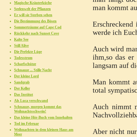
Magische Kräuterküche
man kommt auf
Seelenwelt der Pflanzen
Er will sie Sterben sehen
Die Bestimmung des Bösen
Erschreckend i
Sommerträume auf Cape Cod
werde ich Euch
Rückkehr nach Sunset Cove
Kalte See
Still Alive
Auch wird man
Die Perfekte Lüge
ihm,so das er
Todesstrom
langsam auf d
Scharfschütze
Schnauze ... Stille Nacht
Der kleine Lord
Man kommt auc
Sandgrab
Der Keller
total sympatis
Das Institut
Als Luca verschwand
Auch nimmt ma
Schnauze, morgen kommt das
Weihnachtsschwein!
Nachvollziehba
Das kleine Hör-Buch vom Innehalten
Tod im Februar
Weihnachten in dem kleinen Haus am
Aber nicht nur
Meer