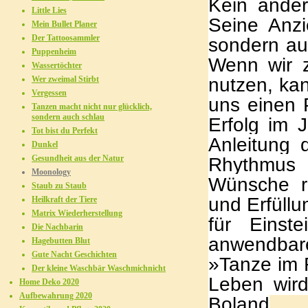
Kein ander
Little Lies
Seine Anzi
Mein Bullet Planer
Der Tattoosammler
sondern au
Puppenheim
Wenn wir z
Wassertöchter
nutzen, ka
Wer zweimal Stirbt
Vergessen
uns einen 
Tanzen macht nicht nur glücklich,
sondern auch schlau
Erfolg im J
Tot bist du Perfekt
Anleitung 
Dunkel
Gesundheit aus der Natur
Rhythmus 
Moonology
Wünsche re
Staub zu Staub
und Erfüllu
Heilkraft der Tiere
Matrix Wiederherstellung
für Einst
Die Nachbarin
anwendbare
Hagebutten Blut
Gute Nacht Geschichten
»Tanze im 
Der kleine Waschbär Waschmichnicht
Leben wird
Home Deko 2020
Aufbewahrung 2020
Boland