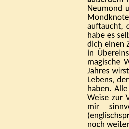
Neumond un
Mondknoten
auftaucht, 
habe es selb
dich einen 
in Überein
magische We
Jahres wirs
Lebens, der
haben. Alle
Weise zur V
mir sinn
(englischsp
noch weiter