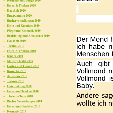
Kosmetik und Pflege 2020
Essen & Trinken 2020
Haushalt 2020
Entspannung 2020
Büchervorstellungen 2019
Deko und Kreatives 2019
Pflege und Kosmetik 2019
Bekleidung und Accessoires 2019
Der Mond h
Haushalt 2019
ich habe n
Technik 2019
Essen & Trinken 2019
Menschen E
Kinder 2019
Murphy Testet 2019
Auch gib
Garten und Freizeit 2018
Vollmond n
Kosmetik 2018
Vollmond i
Accessoire 2018
Technik 2018
Baby.
Unterhaltung 2018
Essen und Trinken 2018
Andere sag
Tierische Tests 2018
Bücher Vorstellungen 2018
wollte ich 
Essen und Genießen 2017
Kosmetik 2017