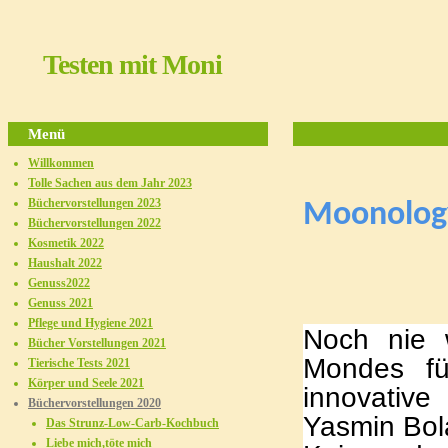
Testen mit Moni
Menü
Willkommen
Tolle Sachen aus dem Jahr 2023
Büchervorstellungen 2023
Moonolog
Büchervorstellungen 2022
Kosmetik 2022
Haushalt 2022
Genuss2022
Genuss 2021
Pflege und Hygiene 2021
Noch nie 
Bücher Vorstellungen 2021
Mondes fü
Tierische Tests 2021
Körper und Seele 2021
innovative
Büchervorstellungen 2020
Yasmin Bol
Das Strunz-Low-Carb-Kochbuch
Liebe mich,töte mich