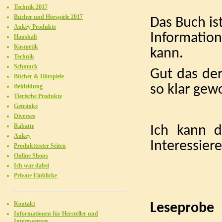
Technik 2017
Bücher und Hörspiele 2017
Das Buch is
Aukey Produkte
Informatio
Haushalt
Kosmetik
kann.
Technik
Schmuck
Gut das de
Bücher & Hörspiele
so klar gew
Bekleidung
Tierische Produkte
Getränke
Diverses
Rabatte
Ich kann d
Aukey
Interessier
Produkttester Seiten
Online Shops
Ich war dabei
Private Einblicke
Kontakt
Leseprobe
Informationen für Hersteller und
Interessenten