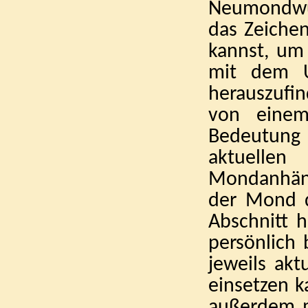
Neumondwün
das Zeichen
kannst, um
mit dem U
herauszufi
von einem
Bedeutung 
aktuelle
Mondanhänge
der Mond d
Abschnitt h
persönlich 
jeweils ak
einsetzen 
außerdem m