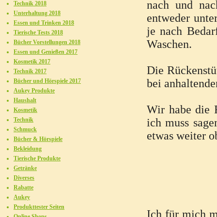
nach und nac
Technik 2018
Unterhaltung 2018
entweder unter
Essen und Trinken 2018
je nach Bedar
Tierische Tests 2018
Waschen.
Bücher Vorstellungen 2018
Essen und Genießen 2017
Kosmetik 2017
Die Rückenstüt
Technik 2017
bei anhaltende
Bücher und Hörspiele 2017
Aukey Produkte
Haushalt
Wir habe die 
Kosmetik
Technik
ich muss sagen
Schmuck
etwas weiter o
Bücher & Hörspiele
Bekleidung
Tierische Produkte
Getränke
Diverses
Rabatte
Aukey
Produkttester Seiten
Ich für mich m
Online Shops