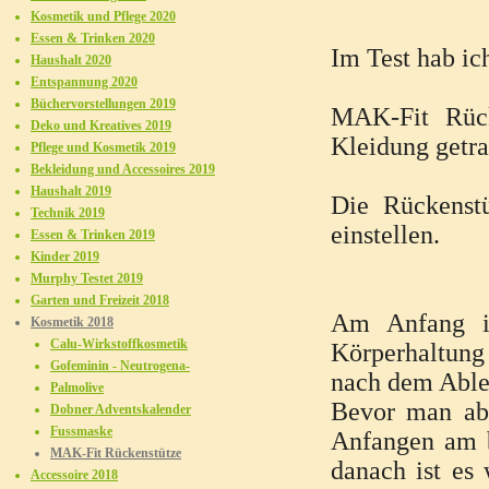
Kosmetik und Pflege 2020
Essen & Trinken 2020
Im Test hab i
Haushalt 2020
Entspannung 2020
Büchervorstellungen 2019
MAK-Fit Rück
Deko und Kreatives 2019
Kleidung getr
Pflege und Kosmetik 2019
Bekleidung und Accessoires 2019
Haushalt 2019
Die Rückenstü
Technik 2019
einstellen.
Essen & Trinken 2019
Kinder 2019
Murphy Testet 2019
Garten und Freizeit 2018
Am Anfang is
Kosmetik 2018
Calu-Wirkstoffkosmetik
Körperhaltung 
Gofeminin - Neutrogena-
nach dem Able
Palmolive
Bevor man abe
Dobner Adventskalender
Fussmaske
Anfangen am b
MAK-Fit Rückenstütze
danach ist es
Accessoire 2018