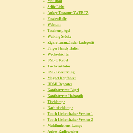
Mauspad
Selfie Licht
Aukey Tastatur QWERTZ
FaszienRolle
Webcam
Taschenspiegel
Walking Stöcke
Zigarettenanzünder Ladegerät
Finger Handy Halter
Wechselrichter
USB C Kabel
Tischventilator
USB Erweiterung
Magnet Kopfhörer
HDMI Repeater
Kopfhörer mit Bügel
Kopfhörer in Holzoptik
Tischlampe
Nachttischlampe
Touch Lichtschalter Version 1
Touch Lichtschalter Version 2
Multifunktions Lampe
Aukey Radiowecker