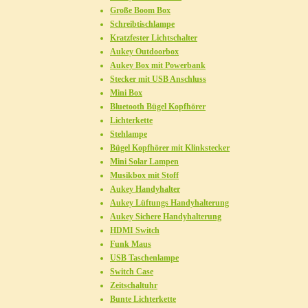
Große Boom Box
Schreibtischlampe
Kratzfester Lichtschalter
Aukey Outdoorbox
Aukey Box mit Powerbank
Stecker mit USB Anschluss
Mini Box
Bluetooth Bügel Kopfhörer
Lichterkette
Stehlampe
Bügel Kopfhörer mit Klinkstecker
Mini Solar Lampen
Musikbox mit Stoff
Aukey Handyhalter
Aukey Lüftungs Handyhalterung
Aukey Sichere Handyhalterung
HDMI Switch
Funk Maus
USB Taschenlampe
Switch Case
Zeitschaltuhr
Bunte Lichterkette