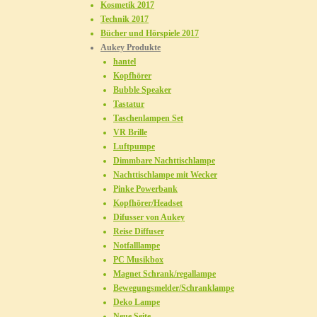
Kosmetik 2017
Technik 2017
Bücher und Hörspiele 2017
Aukey Produkte
hantel
Kopfhörer
Bubble Speaker
Tastatur
Taschenlampen Set
VR Brille
Luftpumpe
Dimmbare Nachttischlampe
Nachttischlampe mit Wecker
Pinke Powerbank
Kopfhörer/Headset
Difusser von Aukey
Reise Diffuser
Notfalllampe
PC Musikbox
Magnet Schrank/regallampe
Bewegungsmelder/Schranklampe
Deko Lampe
Neue Seite