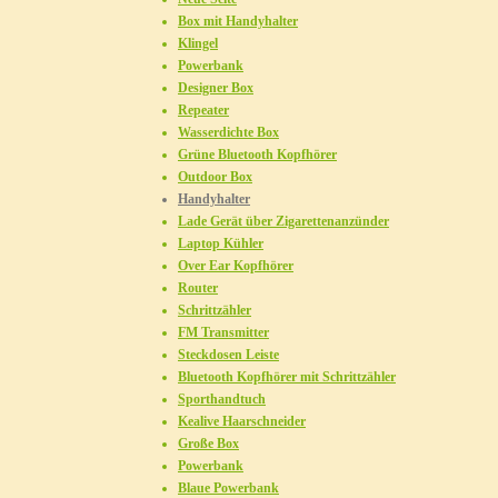
Box mit Handyhalter
Klingel
Powerbank
Designer Box
Repeater
Wasserdichte Box
Grüne Bluetooth Kopfhörer
Outdoor Box
Handyhalter
Lade Gerät über Zigarettenanzünder
Laptop Kühler
Over Ear Kopfhörer
Router
Schrittzähler
FM Transmitter
Steckdosen Leiste
Bluetooth Kopfhörer mit Schrittzähler
Sporthandtuch
Kealive Haarschneider
Große Box
Powerbank
Blaue Powerbank