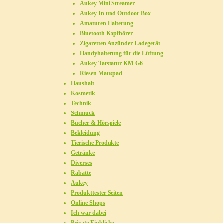
Aukey Mini Streamer
Aukey In und Outdoor Box
Amaturen Halterung
Bluetooth Kopfhörer
Zigaretten Anzünder Ladegerät
Handyhalterung für die Lüftung
Aukey Tatstatur KM-G6
Riesen Mauspad
Haushalt
Kosmetik
Technik
Schmuck
Bücher & Hörspiele
Bekleidung
Tierische Produkte
Getränke
Diverses
Rabatte
Aukey
Produkttester Seiten
Online Shops
Ich war dabei
Private Einblicke