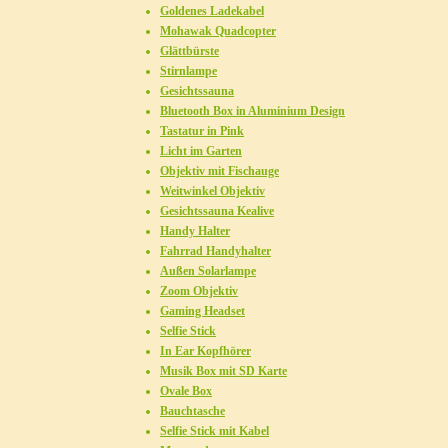
Goldenes Ladekabel
Mohawak Quadcopter
Glättbürste
Stirnlampe
Gesichtssauna
Bluetooth Box in Aluminium Design
Tastatur in Pink
Licht im Garten
Objektiv mit Fischauge
Weitwinkel Objektiv
Gesichtssauna Kealive
Handy Halter
Fahrrad Handyhalter
Außen Solarlampe
Zoom Objektiv
Gaming Headset
Selfie Stick
In Ear Kopfhörer
Musik Box mit SD Karte
Ovale Box
Bauchtasche
Selfie Stick mit Kabel