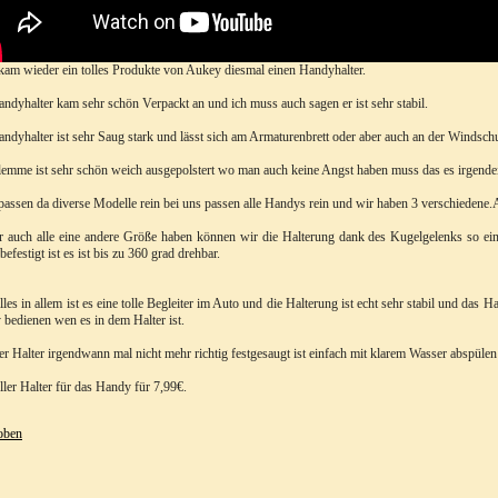
kam wieder ein tolles Produkte von Aukey diesmal einen Handyhalter.
ndyhalter kam sehr schön Verpackt an und ich muss auch sagen er ist sehr stabil.
ndyhalter ist sehr Saug stark und lässt sich am Armaturenbrett oder aber auch an der Windschu
emme ist sehr schön weich ausgepolstert wo man auch keine Angst haben muss das es irgende
assen da diverse Modelle rein bei uns passen alle Handys rein und wir haben 3 verschiedene
 auch alle eine andere Größe haben können wir die Halterung dank des Kugelgelenks so ei
befestigt ist es ist bis zu 360 grad drehbar.
lles in allem ist es eine tolle Begleiter im Auto und die Halterung ist echt sehr stabil und das 
bedienen wen es in dem Halter ist.
r Halter irgendwann mal nicht mehr richtig festgesaugt ist einfach mit klarem Wasser abspüle
ller Halter für das Handy für 7,99€.
oben