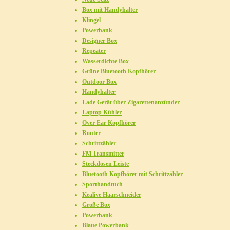
Box mit Handyhalter
Klingel
Powerbank
Designer Box
Repeater
Wasserdichte Box
Grüne Bluetooth Kopfhörer
Outdoor Box
Handyhalter
Lade Gerät über Zigarettenanzünder
Laptop Kühler
Over Ear Kopfhörer
Router
Schrittzähler
FM Transmitter
Steckdosen Leiste
Bluetooth Kopfhörer mit Schrittzähler
Sporthandtuch
Kealive Haarschneider
Große Box
Powerbank
Blaue Powerbank