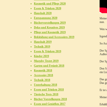
Kosmetik und Pflege 2020
Essen & Trinken 2020
Haushalt 2020
Entspannung 2020
Meine 
nun.
Büchervorstellungen 2019
Deko und Kreatives 2019
Wen wi
Pflege und Kosmetik 2019
Irgend
Bekleidung und Accessoires 2019
Haushalt 2019
So Auk
Technik 2019
Der Sp
Essen & Trinken 2019
Außerd
Kinder 2019
Murphy Testet 2019
Der Sp
Garten und Freizeit 2018
Den Sp
Kosmetik 2018
ein Li
Accessoire 2018
Das gr
Technik 2018
Das gr
Unterhaltung 2018
Essen und Trinken 2018
Er ist
Tierische Tests 2018
Meine 
Bücher Vorstellungen 2018
Essen und Genießen 2017
Erhält