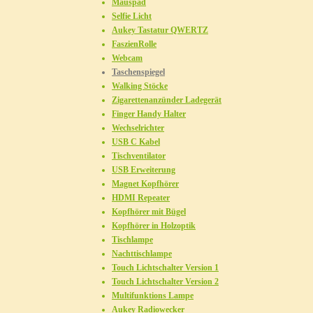
Mauspad
Selfie Licht
Aukey Tastatur QWERTZ
FaszienRolle
Webcam
Taschenspiegel
Walking Stöcke
Zigarettenanzünder Ladegerät
Finger Handy Halter
Wechselrichter
USB C Kabel
Tischventilator
USB Erweiterung
Magnet Kopfhörer
HDMI Repeater
Kopfhörer mit Bügel
Kopfhörer in Holzoptik
Tischlampe
Nachttischlampe
Touch Lichtschalter Version 1
Touch Lichtschalter Version 2
Multifunktions Lampe
Aukey Radiowecker