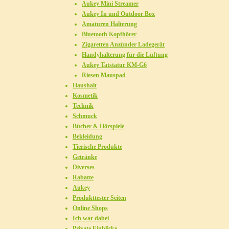
Aukey Mini Streamer
Aukey In und Outdoor Box
Amaturen Halterung
Bluetooth Kopfhörer
Zigaretten Anzünder Ladegerät
Handyhalterung für die Lüftung
Aukey Tatstatur KM-G6
Riesen Mauspad
Haushalt
Kosmetik
Technik
Schmuck
Bücher & Hörspiele
Bekleidung
Tierische Produkte
Getränke
Diverses
Rabatte
Aukey
Produkttester Seiten
Online Shops
Ich war dabei
Private Einblicke