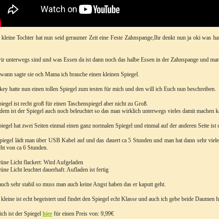
kleine Tochter hat nun seid geraumer Zeit eine Feste Zahnspange,Ihr denkt nun ja oki was ha
r unterwegs sind und was Essen da ist dann noch das halbe Essen in der Zahnspange und man 
wann sagte sie och Mama ich brauche einen kleinen Spiegel.
ey hatte nun einen tollen Spiegel zum testen für mich und den will ich Euch nun beschreiben.
iegel ist recht groß für einen Taschenspiegel aber nicht zu Groß.
em ist der Spiegel auch noch beleuchtet so das man wirklich unterwegs vieles damit machen 
iegel hat zwei Seiten einmal einen ganz normalen Spiegel und einmal auf der anderen Seite ist d
iegel lädt man über USB Kabel auf und das dauert ca 5 Stunden und man hat dann sehr viele S
cht von ca 6 Stunden.
üne Licht flackert: Wird Aufgeladen
üne Licht leuchtet dauerhaft: Aufladen ist fertig
 auch sehr stabil so muss man auch keine Angst haben das er kaputt geht.
kleine ist echt begeistert und findet den Spiegel echt Klasse und auch ich gebe beide Daumen 
lich ist der Spiegel
hier
für einen Preis von: 9,99€