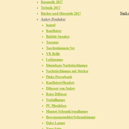
Kosmetik 2017
Technik 2017
Nach 
Bücher und Hörspiele 2017
Aukey Produkte
hantel
Kopfhörer
Bubble Speaker
Tastatur
Taschenlampen Set
VR Brille
Luftpumpe
Dimmbare Nachttischlampe
Nachttischlampe mit Wecker
Pinke Powerbank
Kopfhörer/Headset
Difusser von Aukey
Reise Diffuser
Notfalllampe
PC Musikbox
Magnet Schrank/regallampe
Bewegungsmelder/Schranklampe
Deko Lampe
Neue Seite