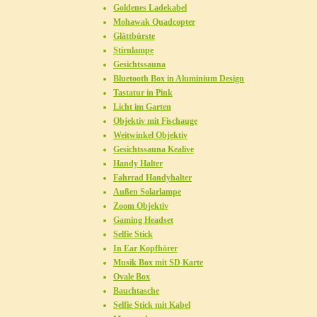
Goldenes Ladekabel
Mohawak Quadcopter
Glättbürste
Stirnlampe
Gesichtssauna
Bluetooth Box in Aluminium Design
Tastatur in Pink
Licht im Garten
Objektiv mit Fischauge
Weitwinkel Objektiv
Gesichtssauna Kealive
Handy Halter
Fahrrad Handyhalter
Außen Solarlampe
Zoom Objektiv
Gaming Headset
Selfie Stick
In Ear Kopfhörer
Musik Box mit SD Karte
Ovale Box
Bauchtasche
Selfie Stick mit Kabel