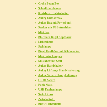
Große Boom Box
Schreibtischlampe
Kratzfester Lichtschalter
Aukey Outdoorbox
Aukey Box mit Powerbank
Stecker mit USB Anschluss
Mini Box
Bluetooth Bügel Kopfhörer
Lichterkette
Stehlampe
Bügel Kopfhörer mit Klinkstecker
Mini Solar Lampen
Musikbox mit Stoff
Aukey Handyhalter
Aukey Lüftungs Handyhalterung
Aukey Sichere Handyhalterung
HDMI Switch
Funk Maus
USB Taschenlampe
Switch Case
Zeitschaltuhr
Bunte Lichterkette