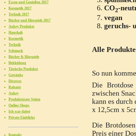
Essen und Genießen 2017
CO
-neut
Kosmetik 2017
2
Technik 2017
vegan
Bücher und Hörspiele 2017
geruchs- 
Aukey Produkte
Haushalt
Kosmetik
Technik
Alle Produkte 
Schmuck
Bücher & Hörspiele
Bekleidung
Tierische Produkte
So nun komme 
Getränke
Diverses
Die Brotdose 
Rabatte
zwischen Snac
Aukey
Produkttester Seiten
kann es durch 
Online Shops
x 12,5cm x 5cm
Ich war dabei
Private Einblicke
Die Brotdosen 
Preis einer Dos
Kontakt