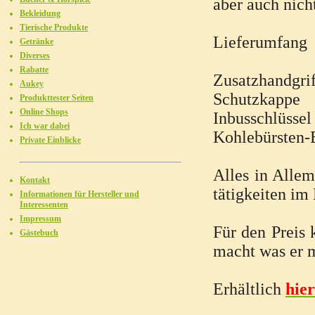
aber auch nich
Bekleidung
Tierische Produkte
Lieferumfang
Getränke
Diverses
Rabatte
Zusatzhandgrif
Aukey
Schutzkappe
Produkttester Seiten
Online Shops
Inbusschlüssel
Ich war dabei
Kohlebürsten-E
Private Einblicke
Alles in Allem
Kontakt
tätigkeiten im
Informationen für Hersteller und
Interessenten
Impressum
Für den Preis 
Gästebuch
macht was er m
Erhältlich
hier