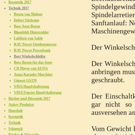
Kosmetik 2017
Spindelgewin
Technik 2017
Spindelarretie
Boxen von Malone
Defort Stichsäge
Sanftanlauf: N
Boss Auto Boxen
Maschinengewi
Blumfeldt Heizstrahler
Luftbett von Sable
RAV Power Outdoormesser
Der Winkelschl
RAV Power Powerbank
Bort Winkelschleifer
Der Winkelsch
Boss Boxen für das Auto
CD Player von AUNA
anbringen muss
Auna Karaoke Maschine
geschraubt.
Gigaset GS370
VAVA Handyhalterung
VAVA Fenster Handyhalterung
Der Einschalt
Bücher und Hörspiele 2017
gar nicht so
Aukey Produkte
Haushalt
ausversehen an
Kosmetik
Technik
Vom Gewicht he
Schmuck
Bücher & Hörspiele