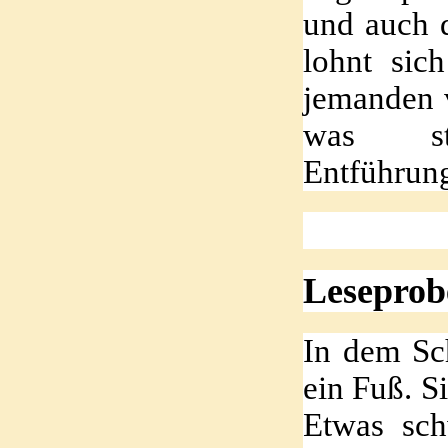
und auch d
lohnt sic
jemanden v
was st
Entführun
Leseprob
In dem Sch
ein Fuß. S
Etwas sch