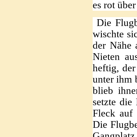
es rot übe
Die Flugb
wischte si
der Nähe 
Nieten au
heftig, de
unter ihm 
blieb ihn
setzte di
Fleck auf
Die Flugbe
Gangplatz