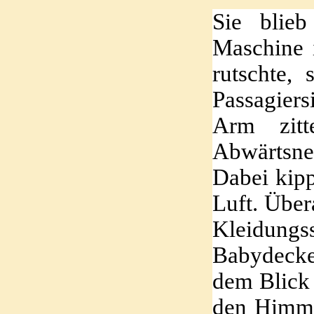
Sie blie
Maschine 
rutschte,
Passagiers
Arm zitt
Abwärtsn
Dabei kipp
Luft. Über
Kleidungs
Babydecke.
dem Blick 
den Himme