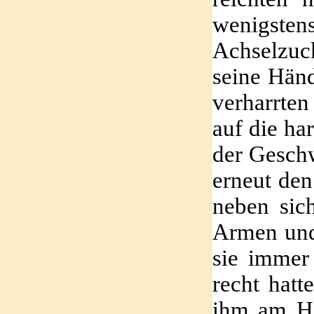
wenigsten
Achselzuc
seine Händ
verharrten
auf die ha
der Geschw
erneut den
neben sich
Armen und
sie immer 
recht hatt
ihm am Hal