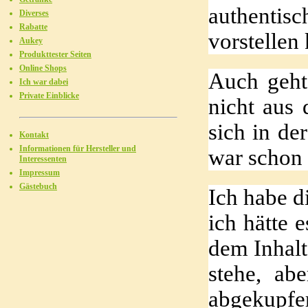
authentisc
Diverses
Rabatte
vorstellen
Aukey
Produkttester Seiten
Online Shops
Auch geht
Ich war dabei
Private Einblicke
nicht aus
sich in de
Kontakt
Informationen für Hersteller und
war schon
Interessenten
Impressum
Gästebuch
Ich habe 
ich hätte 
dem Inhalt
stehe, ab
abgekupfer