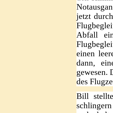
Notausgan
jetzt durc
Flugbegle
Abfall ei
Flugbegle
einen leer
dann, ei
gewesen. D
des Flugz
Bill stell
schlinger