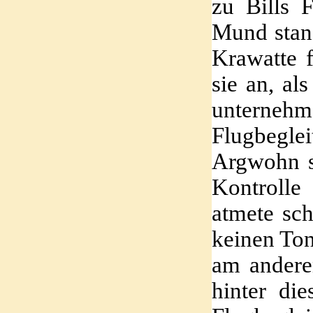
zu Bills F
Mund stand
Krawatte f
sie an, al
unterne
Flugbegle
Argwohn st
Kontrolle
atmete sch
keinen Ton
am anderen
hinter die