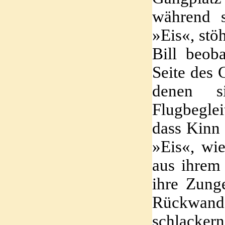
während s
»Eis«, stö
Bill beob
Seite des 
denen s
Flugbeglei
dass Kinn 
»Eis«, wie
aus ihrem
ihre Zunge
Rückwand 
schlackern