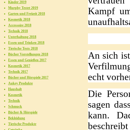
vertrauen
Kinder 2019
Kampf um
Murphy Testet 2019
Garten und Freizeit 2018
unaufhalts
Kosmetik 2018
Accessoire 2018
Technik 2018
Unterhaltung 2018
Essen und Trinken 2018
Tierische Tests 2018
An sich is
Bücher Vorstellungen 2018
Essen und Genießen 2017
Verfilmung
Kosmetik 2017
Technik 2017
echt vorhe
Bücher und Hörspiele 2017
Aukey Produkte
Haushalt
Die Perso
Kosmetik
Technik
sagen das
Schmuck
kann. Dad
Bücher & Hörspiele
Bekleidung
beschrei
Tierische Produkte
Getränke