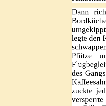
Dann rich
Bordküche
umgekippte
legte den 
schwappen
Pfütze u
Flugbeglei
des Gangs.
Kaffeesah
zuckte je
versperrte