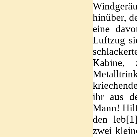
Windgeräu
hinüber, d
eine davo
Luftzug s
schlackert
Kabine, 
Metalltri
kriechende
ihr aus d
Mann! Hilf
den leb
[1
zwei klein