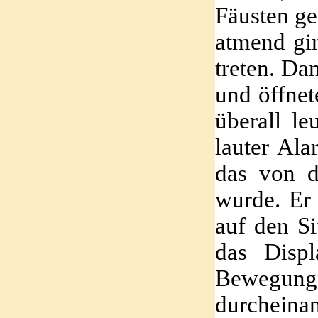
Fäusten ge
atmend gin
treten. Da
und öffnet
überall le
lauter Ala
das von d
wurde. Er 
auf den Si
das Displ
Bewegu
durcheinan