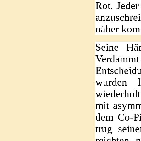
Rot. Jeder
anzuschrei
näher komm
Seine Hän
Verdammt 
Entscheidu
wurden l
wiederhol
mit asymm
dem Co-Pil
trug sein
reichten 