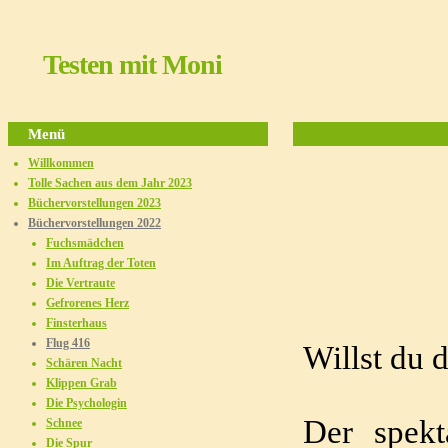
Testen mit Moni
Menü
Willkommen
Tolle Sachen aus dem Jahr 2023
Büchervorstellungen 2023
Fl
Büchervorstellungen 2022
Fuchsmädchen
Im Auftrag der Toten
Die Vertraute
Gefrorenes Herz
Finsterhaus
Flug 416
Willst du 
Schären Nacht
Klippen Grab
Die Psychologin
Der spekt
Schnee
Die Spur