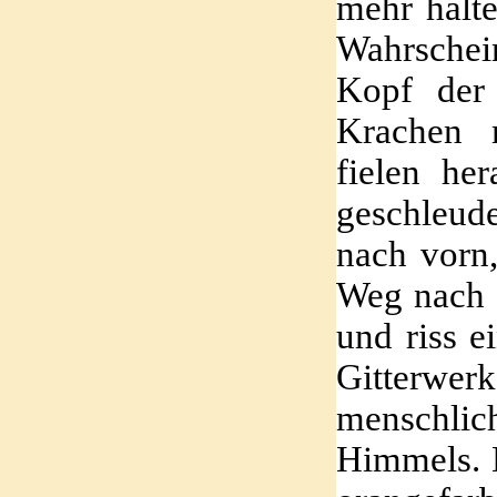
mehr halte
Wahrschei
Kopf der 
Krachen 
fielen he
geschleude
nach vorn
Weg nach 
und riss e
Gitterwer
menschlic
Himmels. H