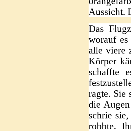
orangefar
Aussicht. D
Das Flugz
worauf es 
alle viere
Körper käm
schaffte 
festzuste
ragte. Sie
die Augen
schrie si
robbte. I