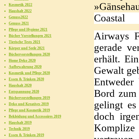
»Gänsehau
Kosmetik 2022
Haushalt 2022
Coastal
Genuss2022
Genuss 2021
Pflege und Hygiene 2021
Airways F
Bücher Vorstellungen 2021
Tierische Tests 2021
gerade ve
Körper und Seele 2021
Büchervorstellungen 2020
erhält. Ei
Home Deko 2020
Aufbewahrung 2020
Gewalt geb
Kosmetik und Pflege 2020
Entweder 
Essen & Trinken 2020
Haushalt 2020
Bord zum A
Entspannung 2020
Büchervorstellungen 2019
gelingt es
Deko und Kreatives 2019
Pflege und Kosmetik 2019
doch irge
Bekleidung und Accessoires 2019
Haushalt 2019
Komplize 
Technik 2019
Essen & Trinken 2019