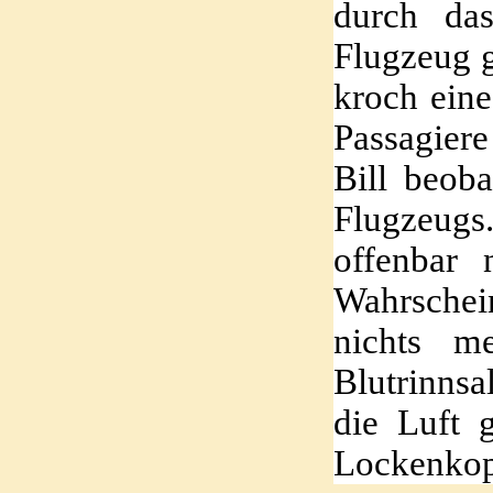
durch da
Flugzeug 
kroch eine
Passagiere
Bill beoba
Flugzeug
offenbar 
Wahrschei
nichts m
Blutrinnsa
die Luft 
Lockenkop