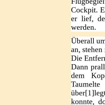
Flugbeglei
Cockpit. E
er lief, 
werden.
Überall um
an, stehen
Die Entfer
Dann prall
dem Kopf
Taumelte
über
[1]
leg
konnte, d