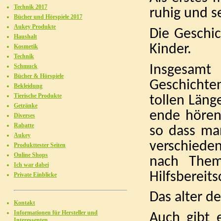
Technik 2017
ruhig und s
Bücher und Hörspiele 2017
Aukey Produkte
Die Geschic
Haushalt
Kinder.
Kosmetik
Technik
Schmuck
Insgesamt
Bücher & Hörspiele
Geschichten
Bekleidung
Tierische Produkte
tollen Läng
Getränke
ende hören
Diverses
Rabatte
so dass ma
Aukey
verschiede
Produkttester Seiten
Online Shops
nach Them
Ich war dabei
Hilfsbereits
Private Einblicke
Das alter d
Kontakt
Informationen für Hersteller und
Auch gibt 
Interessenten