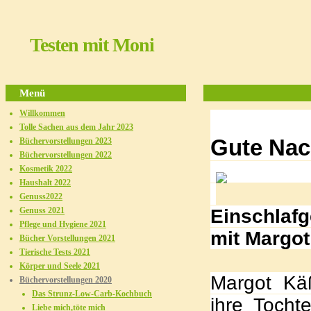
Testen mit Moni
Menü
Willkommen
Tolle Sachen aus dem Jahr 2023
Gute Nac
Büchervorstellungen 2023
Büchervorstellungen 2022
Kosmetik 2022
Haushalt 2022
Genuss2022
Genuss 2021
Einschlaf
Pflege und Hygiene 2021
mit Margo
Bücher Vorstellungen 2021
Tierische Tests 2021
Körper und Seele 2021
Margot Kä
Büchervorstellungen 2020
Das Strunz-Low-Carb-Kochbuch
ihre Tocht
Liebe mich,töte mich