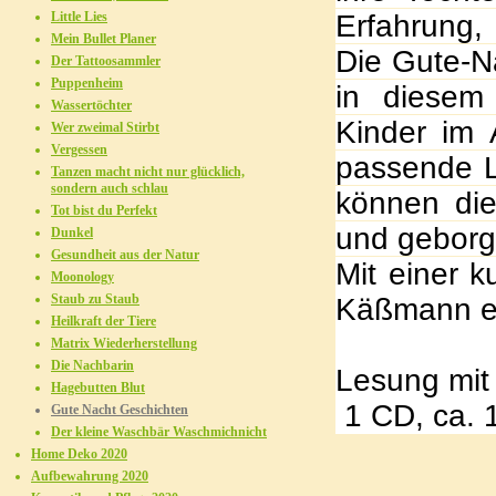
Little Lies
Erfahrung, 
Mein Bullet Planer
Die Gute-N
Der Tattoosammler
Puppenheim
in diesem
Wassertöchter
Kinder im 
Wer zweimal Stirbt
Vergessen
passende L
Tanzen macht nicht nur glücklich,
sondern auch schlau
können die
Tot bist du Perfekt
und geborge
Dunkel
Gesundheit aus der Natur
Mit einer k
Moonology
Staub zu Staub
Käßmann ei
Heilkraft der Tiere
Matrix Wiederherstellung
Die Nachbarin
Lesung mit
Hagebutten Blut
1 CD, ca. 
Gute Nacht Geschichten
Der kleine Waschbär Waschmichnicht
Home Deko 2020
Aufbewahrung 2020