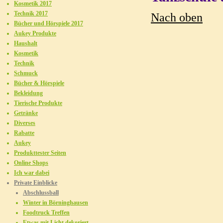
Kosmetik 2017
Technik 2017
Nach oben
Bücher und Hörspiele 2017
Aukey Produkte
Haushalt
Kosmetik
Technik
Schmuck
Bücher & Hörspiele
Bekleidung
Tierische Produkte
Getränke
Diverses
Rabatte
Aukey
Produkttester Seiten
Online Shops
Ich war dabei
Private Einblicke
Abschlussball
Winter in Börninghausen
Foodtruck Treffen
Etwas mit Licht dekoriert