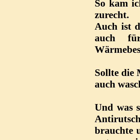
So kam ic
zurecht.
Auch ist d
auch fü
Wärmebest
Sollte die
auch wasch
Und was so
Antirutsc
brauchte u