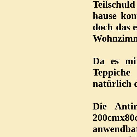
Teilschul
hause kom
doch das 
Wohnzimm
Da es mi
Teppiche
natürlich 
Die Anti
200cmx80
anwendbar