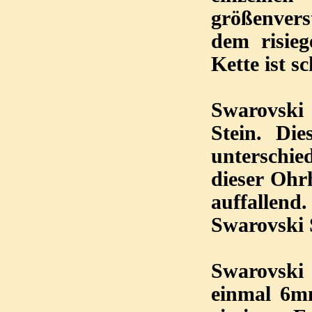
größenverst
dem risie
Kette ist s
Swarovski
Stein. Di
unterschie
dieser Ohr
auffallend
Swarovski
Swarovski 
einmal 6m