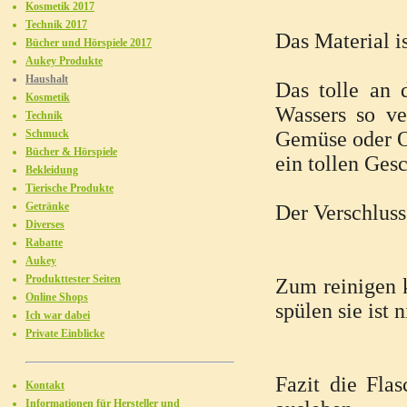
Kosmetik 2017
Technik 2017
Das Material i
Bücher und Hörspiele 2017
Aukey Produkte
Haushalt
Das tolle an 
Kosmetik
Wassers so v
Technik
Schmuck
Gemüse oder Ob
Bücher & Hörspiele
ein tollen Ges
Bekleidung
Tierische Produkte
Getränke
Der Verschluss 
Diverses
Rabatte
Aukey
Produkttester Seiten
Zum reinigen 
Online Shops
spülen sie ist 
Ich war dabei
Private Einblicke
Fazit die Fla
Kontakt
Informationen für Hersteller und