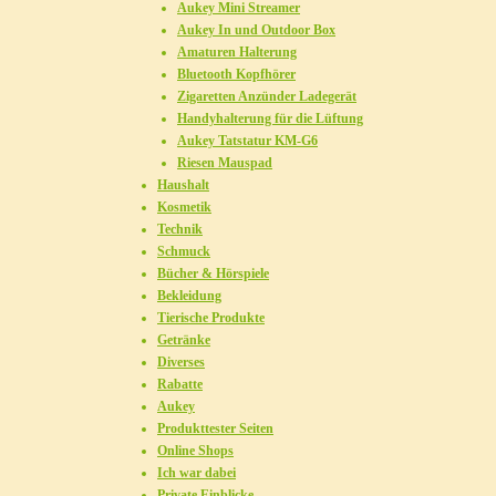
Aukey Mini Streamer
Aukey In und Outdoor Box
Amaturen Halterung
Bluetooth Kopfhörer
Zigaretten Anzünder Ladegerät
Handyhalterung für die Lüftung
Aukey Tatstatur KM-G6
Riesen Mauspad
Haushalt
Kosmetik
Technik
Schmuck
Bücher & Hörspiele
Bekleidung
Tierische Produkte
Getränke
Diverses
Rabatte
Aukey
Produkttester Seiten
Online Shops
Ich war dabei
Private Einblicke