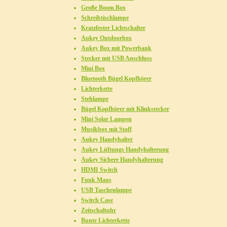
Große Boom Box
Schreibtischlampe
Kratzfester Lichtschalter
Aukey Outdoorbox
Aukey Box mit Powerbank
Stecker mit USB Anschluss
Mini Box
Bluetooth Bügel Kopfhörer
Lichterkette
Stehlampe
Bügel Kopfhörer mit Klinkstecker
Mini Solar Lampen
Musikbox mit Stoff
Aukey Handyhalter
Aukey Lüftungs Handyhalterung
Aukey Sichere Handyhalterung
HDMI Switch
Funk Maus
USB Taschenlampe
Switch Case
Zeitschaltuhr
Bunte Lichterkette