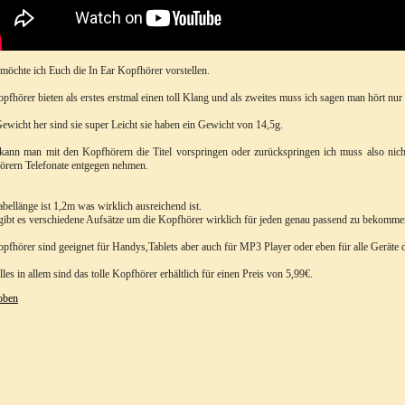
möchte ich Euch die In Ear Kopfhörer vorstellen.
pfhörer bieten als erstes erstmal einen toll Klang und als zweites muss ich sagen man hört nu
wicht her sind sie super Leicht sie haben ein Gewicht von 14,5g.
ann man mit den Kopfhörern die Titel vorspringen oder zurückspringen ich muss also nic
rern Telefonate entgegen nehmen.
bellänge ist 1,2m was wirklich ausreichend ist.
ibt es verschiedene Aufsätze um die Kopfhörer wirklich für jeden genau passend zu bekomme
pfhörer sind geeignet für Handys,Tablets aber auch für MP3 Player oder eben für alle Geräte
lles in allem sind das tolle Kopfhörer erhältlich für einen Preis von 5,99€.
oben