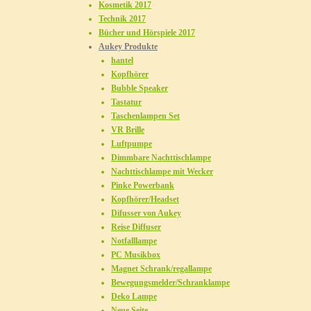
Kosmetik 2017
Technik 2017
Bücher und Hörspiele 2017
Aukey Produkte
hantel
Kopfhörer
Bubble Speaker
Tastatur
Taschenlampen Set
VR Brille
Luftpumpe
Dimmbare Nachttischlampe
Nachttischlampe mit Wecker
Pinke Powerbank
Kopfhörer/Headset
Difusser von Aukey
Reise Diffuser
Notfalllampe
PC Musikbox
Magnet Schrank/regallampe
Bewegungsmelder/Schranklampe
Deko Lampe
Neue Seite