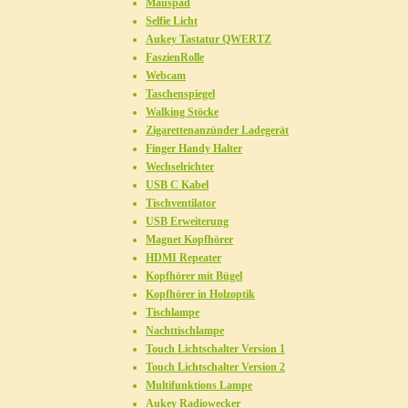
Mauspad
Selfie Licht
Aukey Tastatur QWERTZ
FaszienRolle
Webcam
Taschenspiegel
Walking Stöcke
Zigarettenanzünder Ladegerät
Finger Handy Halter
Wechselrichter
USB C Kabel
Tischventilator
USB Erweiterung
Magnet Kopfhörer
HDMI Repeater
Kopfhörer mit Bügel
Kopfhörer in Holzoptik
Tischlampe
Nachttischlampe
Touch Lichtschalter Version 1
Touch Lichtschalter Version 2
Multifunktions Lampe
Aukey Radiowecker