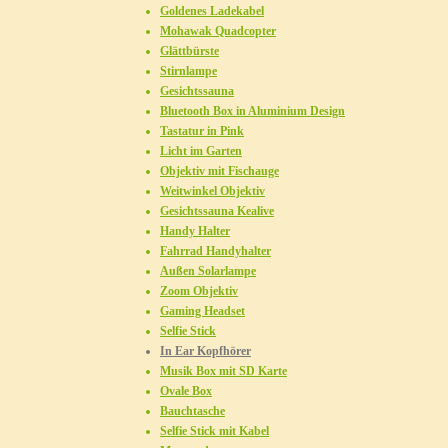
Goldenes Ladekabel
Mohawak Quadcopter
Glättbürste
Stirnlampe
Gesichtssauna
Bluetooth Box in Aluminium Design
Tastatur in Pink
Licht im Garten
Objektiv mit Fischauge
Weitwinkel Objektiv
Gesichtssauna Kealive
Handy Halter
Fahrrad Handyhalter
Außen Solarlampe
Zoom Objektiv
Gaming Headset
Selfie Stick
In Ear Kopfhörer
Musik Box mit SD Karte
Ovale Box
Bauchtasche
Selfie Stick mit Kabel