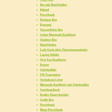
Box mit Handyhalter
Klingel
Powerbank
Designer Box
Repeater
Wasserdichte Box
Grüne Bluetooth Kopfhörer
Outdoor Box
Handyhalter
Lade Gerät über Zigarettenanzünder
Laptop Kühler
Over Ear Kopfhörer
Router
Schrittzähler
FM Transmitter
Steckdosen Leiste
Bluetooth Kopfhörer mit Schrittzähler
Sporthandtuch
Kealive Haarschneider
Große Box
Powerbank
Blaue Powerbank