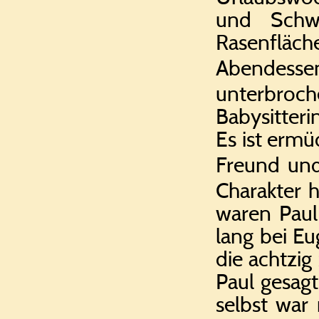
und Schwi
Rasenfläch
Abendess
unterbroc
Babysitter
Es ist ermü
Freund und
Charakter h
waren Paul
lang bei Eu
die achtzig
Paul gesagt
selbst war