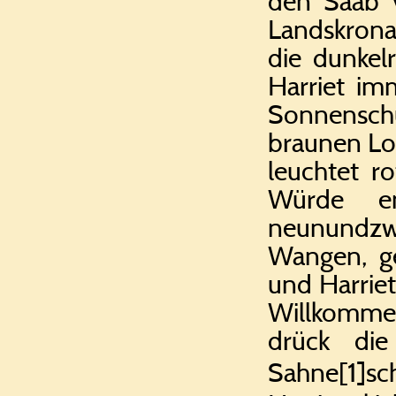
den Saab v
Landskrona
die dunkel
Harriet im
Sonnenschu
braunen Lo
leuchtet r
Würde en
neunundzwa
Wangen, ge
und Harriet
Willkommen
drück di
Sahne
[1]
sc