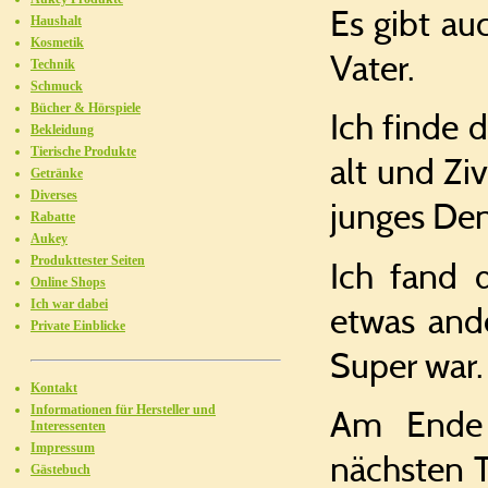
Es gibt au
Haushalt
Kosmetik
Vater.
Technik
Schmuck
Bücher & Hörspiele
Ich finde d
Bekleidung
Tierische Produkte
alt und Zi
Getränke
Diverses
junges Den
Rabatte
Aukey
Produkttester Seiten
Ich fand 
Online Shops
Ich war dabei
etwas ande
Private Einblicke
Super war.
Kontakt
Informationen für Hersteller und
Am Ende 
Interessenten
Impressum
nächsten T
Gästebuch