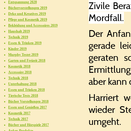
Zivile Ber
Entspannung 2020
Büchervorstellungen 2019
Deko und Kreatives 2019
Mordfall.
Pflege und Kosmetik 2019
Bekleidung und Accessoires 2019
Der Anfan
Haushalt 2019
Technik 2019
gerade lei
Essen & Trinken 2019
Kinder 2019
geraten s
Murphy Testet 2019
Garten und Freizeit 2018
Ermittlung
Kosmetik 2018
Accessoire 2018
aber kann d
Technik 2018
Unterhaltung 2018
Essen und Trinken 2018
Harriert 
Tierische Tests 2018
Bücher Vorstellungen 2018
wieder St
Essen und Genießen 2017
Kosmetik 2017
umgeht.
Technik 2017
Bücher und Hörspiele 2017
Aukey Produkte