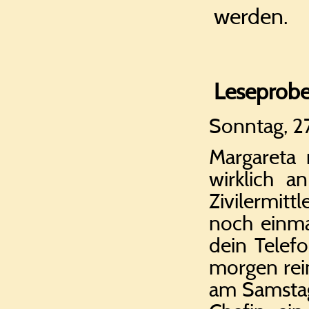
werden.
Leseprob
Sonntag, 2
Margareta 
wirklich 
Zivilermitt
noch einmal
dein Telef
morgen rei
am Samstag