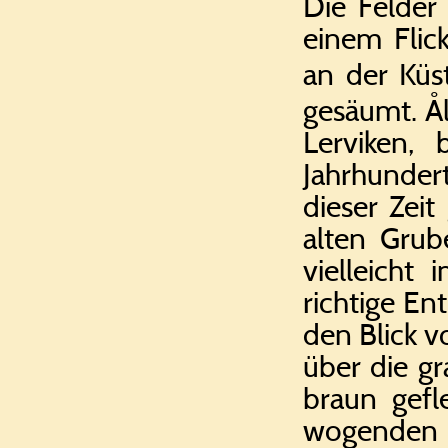
Die Felder
einem Flick
an der Küs
gesäumt. Å
Lerviken,
Jahrhunder
dieser Zeit
alten Grub
vielleicht
richtige En
den Blick v
über die g
braun gefl
wogenden 