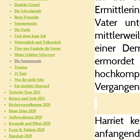
Dunkler Grund
Ermittleri
Die Schweigende
Beste Freundin
Vater un
Sommernacht
Die Nacht
mittlerwei
Und dann kam Juli
Winterglück und Nelkenduft
einer Dem
Über uns Funkeln die Sterne
Meine Geliebte Schwester
ermordet
Die Augenzeugin
Trauma
hochkomple
21 Tage
Was ihr nicht Seht
Vergangenh
Ein dunkler Abgrund
Tierische Tests 2021
Körper und Seele 2021
Büchervorstellungen 2020
Home Deko 2020
Harriet 
Aufbewahrung 2020
Kosmetik und Pflege 2020
anfangend
Essen & Trinken 2020
Haushalt 2020