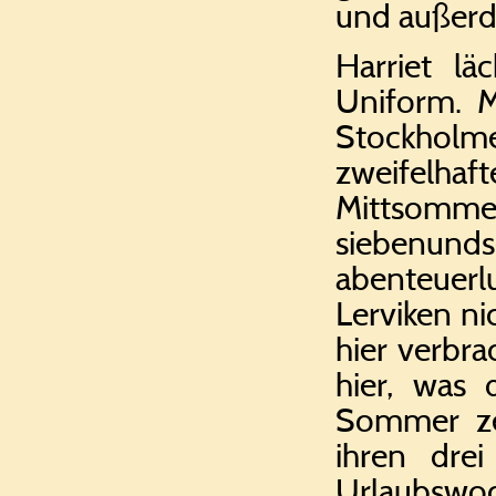
und außerde
Harriet lä
Uniform. 
Stockholm
zweifelh
Mittsomm
siebenunds
abenteuerlu
Lerviken ni
hier verbra
hier, was 
Sommer ze
ihren dre
Urlaubswoc