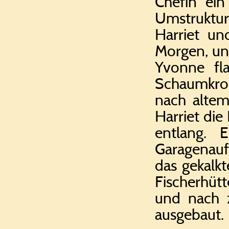
Chefin ein
Umstruktur
Harriet un
Morgen, un
Yvonne fl
Schaumkron
nach altem
Harriet die
entlang. 
Garagenauff
das gekalkt
Fischerhüt
und nach 
ausgebaut.