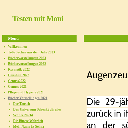
Testen mit Moni
Menü
Willkommen
Tolle Sachen aus dem Jahr 2023
Büchervorstellungen 2023
Büchervorstellungen 2022
Kosmetik 2022
Augenzeu
Haushalt 2022
Genuss2022
Genuss 2021
Pflege und Hygiene 2021
Die 29-jä
Bücher Vorstellungen 2021
Der Tausch
Das Universum Schenkt dir alles
zurück in 
Schnee Nacht
Die Bittere Wahrheit
an der sü
Mein Name ist Selma