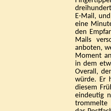
Fingerti
dreihunder
E-Mail, und
eine Minut
den Empfang
Mails vers
anboten, we
Moment an 
in dem etw
Overall, de
würde. Er h
diesem Frü
eindeutig n
trommelte m