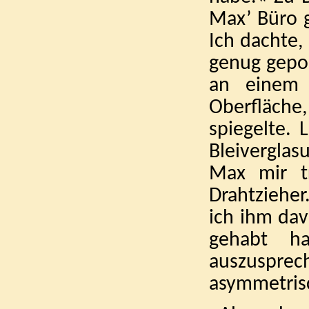
Max’ Büro g
Ich dachte,
genug gepol
an einem 
Oberfläche
spiegelte. 
Bleivergla
Max mir tr
Drahtzieher
ich ihm dav
gehabt h
auszuspre
asymmetris