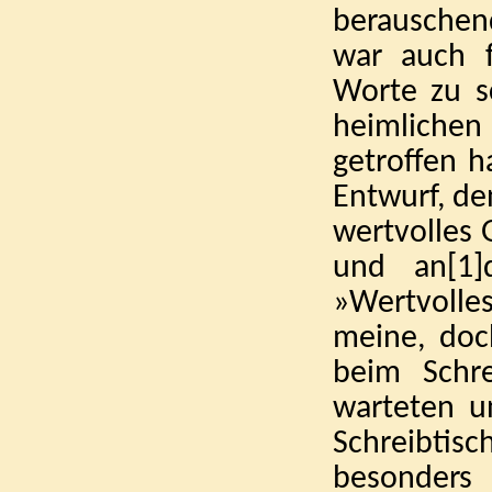
berauschen
war auch f
Worte zu s
heimlichen
getroffen h
Entwurf, de
wertvolles 
und an
[1]
»Wertvoll
meine, doch
beim Schre
warteten u
Schreibtis
besonders 