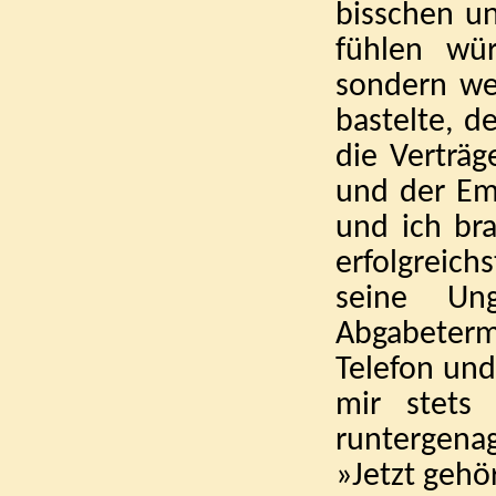
bisschen un
fühlen wü
sondern wei
bastelte, d
die Verträg
und der Em
und ich br
erfolgreic
seine Un
Abgabeterm
Telefon und
mir stets 
runtergena
»Jetzt gehör