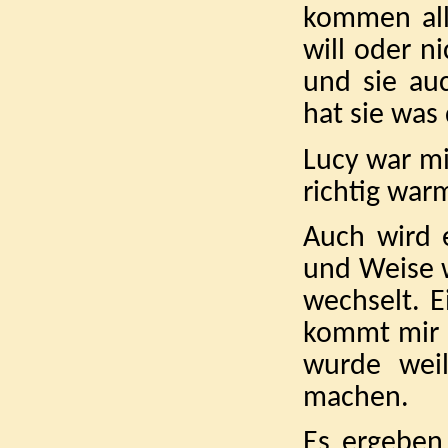
kommen all
will oder n
und sie auc
hat sie was
Lucy war mi
richtig warm
Auch wird e
und Weise w
wechselt. E
kommt mir s
wurde wei
machen.
Es ergeben