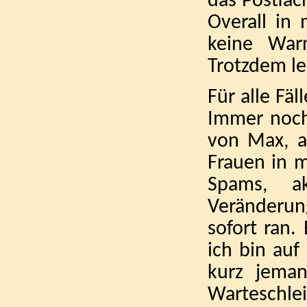
das Postfac
Overall in
keine War
Trotzdem le
Für alle Fäl
Immer noch
von Max, a
Frauen in m
Spams, ak
Veränderun
sofort ran.
ich bin auf
kurz jema
Warteschle