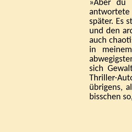
»Aber du b
antwortete
später. Es 
und den arc
auch chaoti
in meinem
abwegigste
sich Gewalt
Thriller-Au
übrigens, a
bisschen so,