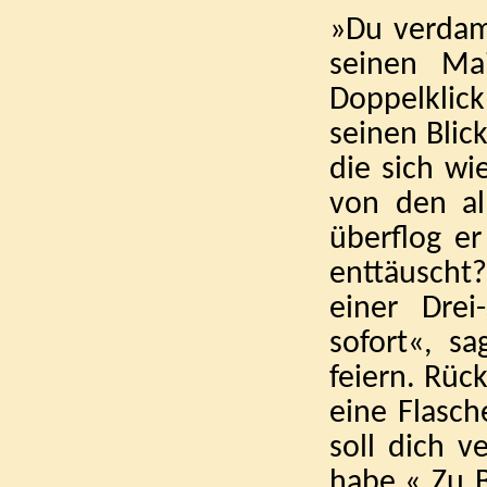
»Du verdamm
seinen Mai
Doppelklic
seinen Blick
die sich wi
von den al
überflog e
enttäuscht
einer Drei
sofort«, s
feiern. Rüc
eine Flasc
soll dich v
habe.« Zu B