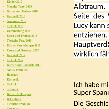
Kinder 2019
Albtraum.
Murphy Testet 2019
Garten und Freizeit 2018
Seite des
Kosmetik 2018
Accessoire 2018
Lucy kann 
Technik 2018
Unterhaltung 2018
entziehen
Essen und Trinken 2018
Tierische Tests 2018
Hauptverd
Bücher Vorstellungen 2018
Essen und Genießen 2017
wirklich fä
Kosmetik 2017
Technik 2017
Bücher und Hörspiele 2017
Aukey Produkte
Haushalt
Kosmetik
Ich habe mi
Technik
Schmuck
Super Spann
Bücher & Hörspiele
Bekleidung
Die Geschic
Tierische Produkte
Getränke