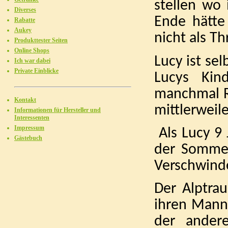
stellen wo
Diverses
Ende hätte
Rabatte
Aukey
nicht als Th
Produkttester Seiten
Online Shops
Lucy ist selb
Ich war dabei
Private Einblicke
Lucys Kin
manchmal Re
Kontakt
mittlerweile
Informationen für Hersteller und
Interessenten
Impressum
Als Lucy 9 
Gästebuch
der Somme
Verschwinde
Der Alptra
ihren Mann,
der ander