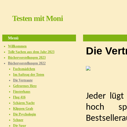
Testen mit Moni
Menü
Willkommen
Die Vert
Tolle Sachen aus dem Jahr 2023
Büchervorstellungen 2023
Büchervorstellungen 2022
Fuchsmädchen
Im Auftrag der Toten
Die Vertraute
Gefrorenes Herz
Finsterhaus
Jeder lügt
Flug 416
Schären Nacht
hoch sp
Klippen Grab
Die Psychologin
Bestseller
Schnee
Die Spur