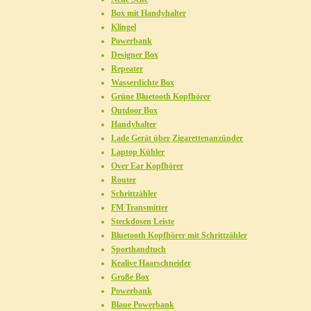
Box mit Handyhalter
Klingel
Powerbank
Designer Box
Repeater
Wasserdichte Box
Grüne Bluetooth Kopfhörer
Outdoor Box
Handyhalter
Lade Gerät über Zigarettenanzünder
Laptop Kühler
Over Ear Kopfhörer
Router
Schrittzähler
FM Transmitter
Steckdosen Leiste
Bluetooth Kopfhörer mit Schrittzähler
Sporthandtuch
Kealive Haarschneider
Große Box
Powerbank
Blaue Powerbank