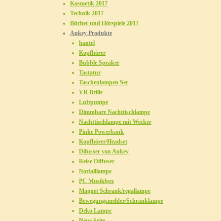
Kosmetik 2017
Technik 2017
Bücher und Hörspiele 2017
Aukey Produkte
hantel
Kopfhörer
Bubble Speaker
Tastatur
Taschenlampen Set
VR Brille
Luftpumpe
Dimmbare Nachttischlampe
Nachttischlampe mit Wecker
Pinke Powerbank
Kopfhörer/Headset
Difusser von Aukey
Reise Diffuser
Notfalllampe
PC Musikbox
Magnet Schrank/regallampe
Bewegungsmelder/Schranklampe
Deko Lampe
Neue Seite