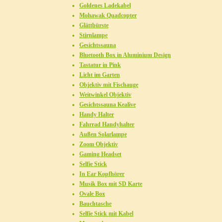
Goldenes Ladekabel
Mohawak Quadcopter
Glättbürste
Stirnlampe
Gesichtssauna
Bluetooth Box in Aluminium Design
Tastatur in Pink
Licht im Garten
Objektiv mit Fischauge
Weitwinkel Objektiv
Gesichtssauna Kealive
Handy Halter
Fahrrad Handyhalter
Außen Solarlampe
Zoom Objektiv
Gaming Headset
Selfie Stick
In Ear Kopfhörer
Musik Box mit SD Karte
Ovale Box
Bauchtasche
Selfie Stick mit Kabel