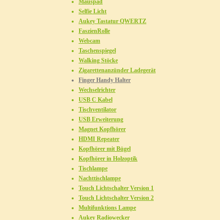
Mauspad
Selfie Licht
Aukey Tastatur QWERTZ
FaszienRolle
Webcam
Taschenspiegel
Walking Stöcke
Zigarettenanzünder Ladegerät
Finger Handy Halter
Wechselrichter
USB C Kabel
Tischventilator
USB Erweiterung
Magnet Kopfhörer
HDMI Repeater
Kopfhörer mit Bügel
Kopfhörer in Holzoptik
Tischlampe
Nachttischlampe
Touch Lichtschalter Version 1
Touch Lichtschalter Version 2
Multifunktions Lampe
Aukey Radiowecker