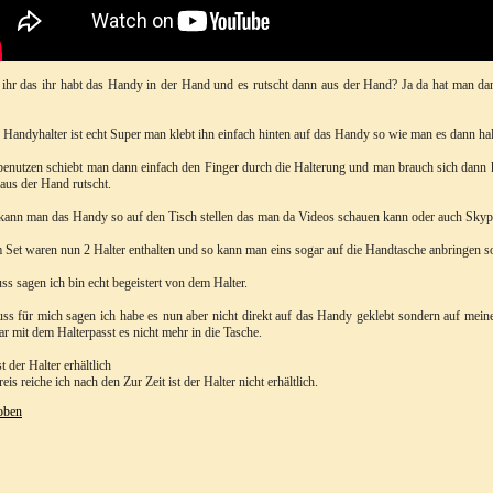
ihr das ihr habt das Handy in der Hand und es rutscht dann aus der Hand? Ja da hat man da
 Handyhalter ist echt Super man klebt ihn einfach hinten auf das Handy so wie man es dann hal
enutzen schiebt man dann einfach den Finger durch die Halterung und man brauch sich dann 
aus der Hand rutscht.
ann man das Handy so auf den Tisch stellen das man da Videos schauen kann oder auch Sky
 Set waren nun 2 Halter enthalten und so kann man eins sogar auf die Handtasche anbringen 
ss sagen ich bin echt begeistert von dem Halter.
ss für mich sagen ich habe es nun aber nicht direkt auf das Handy geklebt sondern auf mei
ar mit dem Halterpasst es nicht mehr in die Tasche.
st der Halter erhältlich
eis reiche ich nach den Zur Zeit ist der Halter nicht erhältlich.
oben