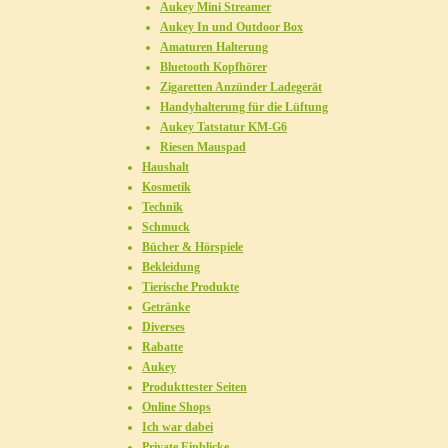
Aukey Mini Streamer
Aukey In und Outdoor Box
Amaturen Halterung
Bluetooth Kopfhörer
Zigaretten Anzünder Ladegerät
Handyhalterung für die Lüftung
Aukey Tatstatur KM-G6
Riesen Mauspad
Haushalt
Kosmetik
Technik
Schmuck
Bücher & Hörspiele
Bekleidung
Tierische Produkte
Getränke
Diverses
Rabatte
Aukey
Produkttester Seiten
Online Shops
Ich war dabei
Private Einblicke