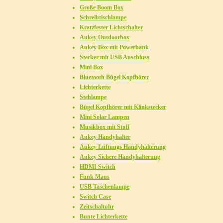
Große Boom Box
Schreibtischlampe
Kratzfester Lichtschalter
Aukey Outdoorbox
Aukey Box mit Powerbank
Stecker mit USB Anschluss
Mini Box
Bluetooth Bügel Kopfhörer
Lichterkette
Stehlampe
Bügel Kopfhörer mit Klinkstecker
Mini Solar Lampen
Musikbox mit Stoff
Aukey Handyhalter
Aukey Lüftungs Handyhalterung
Aukey Sichere Handyhalterung
HDMI Switch
Funk Maus
USB Taschenlampe
Switch Case
Zeitschaltuhr
Bunte Lichterkette