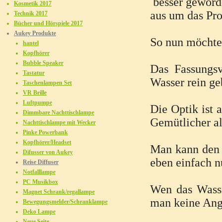
besser geworde
Kosmetik 2017
aus um das Pro
Technik 2017
Bücher und Hörspiele 2017
Aukey Produkte
So nun möchte 
hantel
Kopfhörer
Bubble Speaker
Das Fassungs
Tastatur
Wasser rein ge
Taschenlampen Set
VR Brille
Luftpumpe
Die Optik ist 
Dimmbare Nachttischlampe
Gemütlicher al
Nachttischlampe mit Wecker
Pinke Powerbank
Kopfhörer/Headset
Man kann den D
Difusser von Aukey
eben einfach n
Reise Diffuser
Notfalllampe
PC Musikbox
Wen das Wasser
Magnet Schrank/regallampe
man keine Angs
Bewegungsmelder/Schranklampe
Deko Lampe
Neue Seite