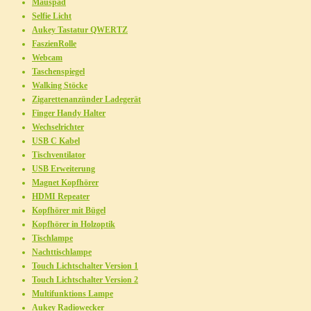
Mauspad
Selfie Licht
Aukey Tastatur QWERTZ
FaszienRolle
Webcam
Taschenspiegel
Walking Stöcke
Zigarettenanzünder Ladegerät
Finger Handy Halter
Wechselrichter
USB C Kabel
Tischventilator
USB Erweiterung
Magnet Kopfhörer
HDMI Repeater
Kopfhörer mit Bügel
Kopfhörer in Holzoptik
Tischlampe
Nachttischlampe
Touch Lichtschalter Version 1
Touch Lichtschalter Version 2
Multifunktions Lampe
Aukey Radiowecker