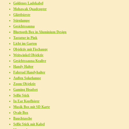
Goldenes Ladekabel
Mohawak Quadcopter
Glättbürste
Stirnlampe
Gesichtssauna
Bluetooth Box in Aluminium Design
Tastatur in Pink
Licht im Garten
Objektiv mit Fischauge
Weitwinkel Objektiv
Gesichtssauna Kealive
Handy Halter
Fahrrad Handyhalter
Außen Solarlampe
Zoom Objektiv
Gaming Headset
Selfie Stick
In Ear Kopfhörer
Musik Box mit SD Karte
Ovale Box
Bauchtasche
Selfie Stick mit Kabel