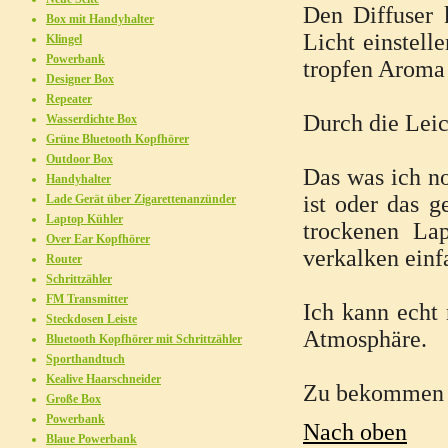
Den Diffuser
Box mit Handyhalter
Licht einstell
Klingel
Powerbank
tropfen Aroma 
Designer Box
Repeater
Durch die Leic
Wasserdichte Box
Grüne Bluetooth Kopfhörer
Outdoor Box
Das was ich n
Handyhalter
ist oder das 
Lade Gerät über Zigarettenanzünder
Laptop Kühler
trockenen La
Over Ear Kopfhörer
verkalken einf
Router
Schrittzähler
FM Transmitter
Ich kann echt
Steckdosen Leiste
Atmosphäre.
Bluetooth Kopfhörer mit Schrittzähler
Sporthandtuch
Kealive Haarschneider
Zu bekommen hi
Große Box
Powerbank
Nach oben
Blaue Powerbank