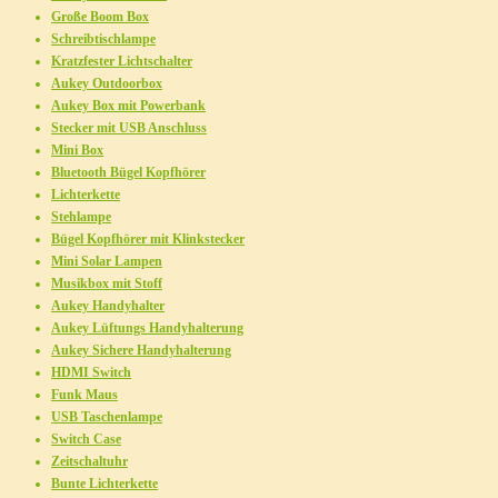
Große Boom Box
Schreibtischlampe
Kratzfester Lichtschalter
Aukey Outdoorbox
Aukey Box mit Powerbank
Stecker mit USB Anschluss
Mini Box
Bluetooth Bügel Kopfhörer
Lichterkette
Stehlampe
Bügel Kopfhörer mit Klinkstecker
Mini Solar Lampen
Musikbox mit Stoff
Aukey Handyhalter
Aukey Lüftungs Handyhalterung
Aukey Sichere Handyhalterung
HDMI Switch
Funk Maus
USB Taschenlampe
Switch Case
Zeitschaltuhr
Bunte Lichterkette