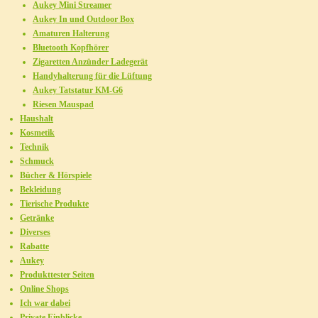
Aukey Mini Streamer
Aukey In und Outdoor Box
Amaturen Halterung
Bluetooth Kopfhörer
Zigaretten Anzünder Ladegerät
Handyhalterung für die Lüftung
Aukey Tatstatur KM-G6
Riesen Mauspad
Haushalt
Kosmetik
Technik
Schmuck
Bücher & Hörspiele
Bekleidung
Tierische Produkte
Getränke
Diverses
Rabatte
Aukey
Produkttester Seiten
Online Shops
Ich war dabei
Private Einblicke