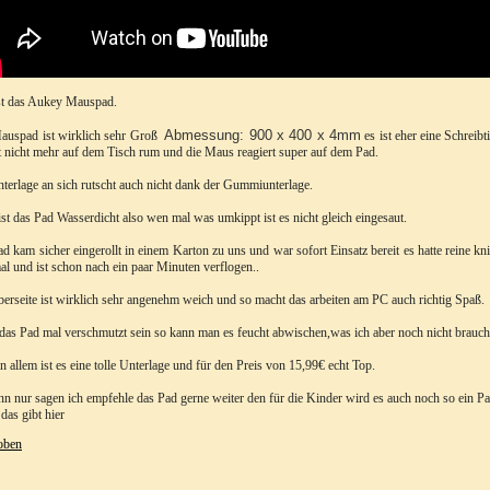
st das Aukey Mauspad.
Abmessung: 900 x 400 x 4mm
auspad ist wirklich sehr Groß
es ist eher eine Schreibt
t nicht mehr auf dem Tisch rum und die Maus reagiert super auf dem Pad.
terlage an sich rutscht auch nicht dank der Gummiunterlage.
st das Pad Wasserdicht also wen mal was umkippt ist es nicht gleich eingesaut.
d kam sicher eingerollt in einem Karton zu uns und war sofort Einsatz bereit es hatte reine 
l und ist schon nach ein paar Minuten verflogen..
erseite ist wirklich sehr angenehm weich und so macht das arbeiten am PC auch richtig Spaß.
 das Pad mal verschmutzt sein so kann man es feucht abwischen,was ich aber noch nicht brauch
in allem ist es eine tolle Unterlage und für den Preis von 15,99€ echt Top.
nn nur sagen ich empfehle das Pad gerne weiter den für die Kinder wird es auch noch so ein 
das gibt hier
oben