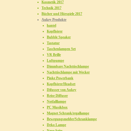
Kosmetik 2017
Technik 2017
Bücher und Hörspiele 2017
Aukey Produkte
hantel
Kopfhörer
Bubble Speaker
Tastatur
Taschenlampen Set
VR Brille
Luftpumpe
Dimmbare Nachttischlampe
Nachttischlampe mit Wecker
Pinke Powerbank
Kopfhörer/Headset
Difusser von Aukey
Reise Diffuser
Notfalllampe
PC Musikbox
Magnet Schrank/regallampe
Bewegungsmelder/Schranklampe
Deko Lampe
Neue Seite