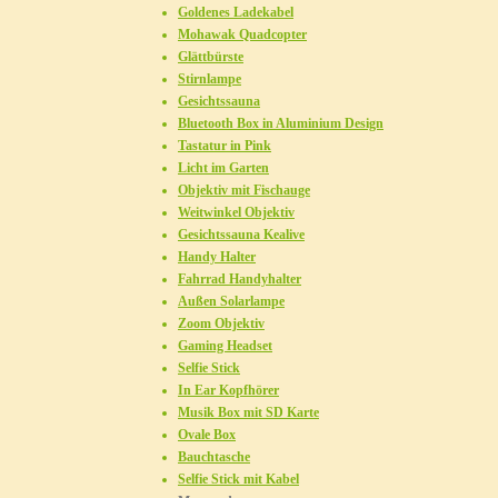
Goldenes Ladekabel
Mohawak Quadcopter
Glättbürste
Stirnlampe
Gesichtssauna
Bluetooth Box in Aluminium Design
Tastatur in Pink
Licht im Garten
Objektiv mit Fischauge
Weitwinkel Objektiv
Gesichtssauna Kealive
Handy Halter
Fahrrad Handyhalter
Außen Solarlampe
Zoom Objektiv
Gaming Headset
Selfie Stick
In Ear Kopfhörer
Musik Box mit SD Karte
Ovale Box
Bauchtasche
Selfie Stick mit Kabel