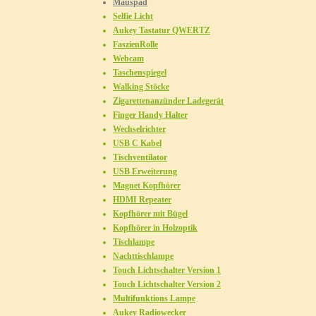
Mauspad
Selfie Licht
Aukey Tastatur QWERTZ
FaszienRolle
Webcam
Taschenspiegel
Walking Stöcke
Zigarettenanzünder Ladegerät
Finger Handy Halter
Wechselrichter
USB C Kabel
Tischventilator
USB Erweiterung
Magnet Kopfhörer
HDMI Repeater
Kopfhörer mit Bügel
Kopfhörer in Holzoptik
Tischlampe
Nachttischlampe
Touch Lichtschalter Version 1
Touch Lichtschalter Version 2
Multifunktions Lampe
Aukey Radiowecker