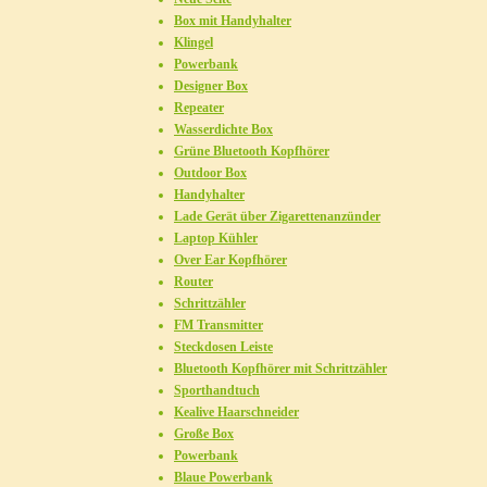
Box mit Handyhalter
Klingel
Powerbank
Designer Box
Repeater
Wasserdichte Box
Grüne Bluetooth Kopfhörer
Outdoor Box
Handyhalter
Lade Gerät über Zigarettenanzünder
Laptop Kühler
Over Ear Kopfhörer
Router
Schrittzähler
FM Transmitter
Steckdosen Leiste
Bluetooth Kopfhörer mit Schrittzähler
Sporthandtuch
Kealive Haarschneider
Große Box
Powerbank
Blaue Powerbank