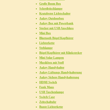
Große Boom Box
Schreibtischlampe
Kratzfester Lichtschalter
Aukey Outdoorbox
Aukey Box mit Powerbank
Stecker mit USB Anschluss
Mini Box
Bluetooth Bügel Kopfhörer
Lichterkette
Stehlampe
Bügel Kopfhörer mit Klinkstecker
Mini Solar Lampen
Musikbox mit Stoff
Aukey Handyhalter
Aukey Lüftungs Handyhalterung
Aukey Sichere Handyhalterung
HDMI Switch
Funk Maus
USB Taschenlampe
Switch Case
Zeitschaltuhr
Bunte Lichterkette