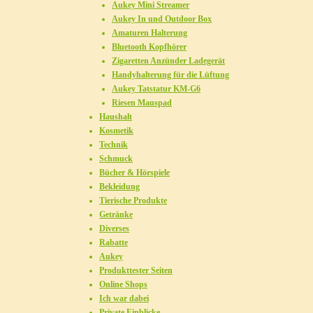
Aukey Mini Streamer
Aukey In und Outdoor Box
Amaturen Halterung
Bluetooth Kopfhörer
Zigaretten Anzünder Ladegerät
Handyhalterung für die Lüftung
Aukey Tatstatur KM-G6
Riesen Mauspad
Haushalt
Kosmetik
Technik
Schmuck
Bücher & Hörspiele
Bekleidung
Tierische Produkte
Getränke
Diverses
Rabatte
Aukey
Produkttester Seiten
Online Shops
Ich war dabei
Private Einblicke