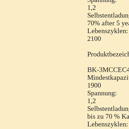
1,2
Selbstentladu
70% after 5 ye
Lebenszyklen
2100
Produktbezeic
BK-3MCCEC
Mindestkapazi
1900
Spannung:
1,2
Selbstentladu
bis zu 70 % Ka
Lebenszyklen