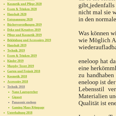
gibt,jedenfal
Kosmetik und Pflege 2020
Essen & Trinken 2020
nicht mal sie 
Haushalt 2020
in den normale
Entspannung 2020
Büchervorstellungen 2019
Deko und Kreatives 2019
Was können wir
Pflege und Kosmetik 2019
wie Möglich A
Bekleidung und Accessoires 2019
Haushalt 2019
wiederaufladba
Technik 2019
Essen & Trinken 2019
eneloop hat da
Kinder 2019
Murphy Testet 2019
eine herkömml
Garten und Freizeit 2018
zu handhaben 
Kosmetik 2018
eneloop ist de
Accessoire 2018
Technik 2018
Lebensstil ve
Nano Lautsprecher
Materialien u
Gigaset
Qualität ist e
Panasonic eneloop
Gaming Maus R4mpage
Unterhaltung 2018