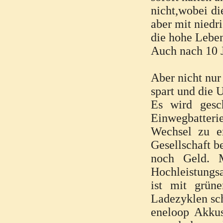
nicht,wobei di
aber mit nied
die hohe Leben
Auch nach 10 J
Aber nicht nur
spart und die 
Es wird gesc
Einwegbatteri
Wechsel zu e
Gesellschaft b
noch Geld. M
Hochleistungs
ist mit grün
Ladezyklen sch
eneloop Akkus