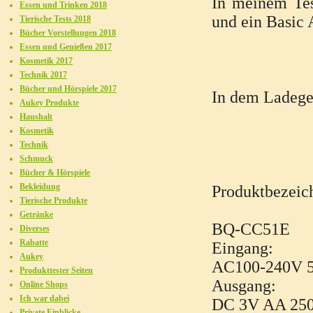
In meinem Te
Essen und Trinken 2018
und ein Basic 
Tierische Tests 2018
Bücher Vorstellungen 2018
Essen und Genießen 2017
Kosmetik 2017
Technik 2017
Bücher und Hörspiele 2017
In dem Ladeger
Aukey Produkte
Haushalt
Kosmetik
Technik
Schmuck
Bücher & Hörspiele
Bekleidung
Produktbezeic
Tierische Produkte
Getränke
BQ-CC51E
Diverses
Rabatte
Eingang:
Aukey
AC100-240V 
Produkttester Seiten
Ausgang:
Online Shops
Ich war dabei
DC 3V AA 250
Private Einblicke