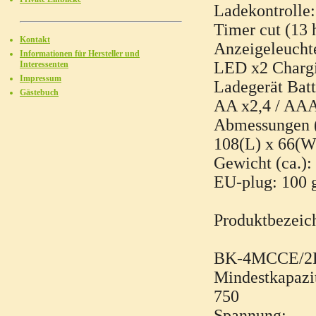
Ladekontrolle
Timer cut (13 
Kontakt
Anzeigeleucht
Informationen für Hersteller und
LED x2 Chargi
Interessenten
Impressum
Ladegerät Batt
Gästebuch
AA x2,4 / AAA 
Abmessungen (
108(L) x 66(
Gewicht (ca.):
EU-plug: 100 
Produktbezeic
BK-4MCCE/2
Mindestkapazi
750
Spannung: