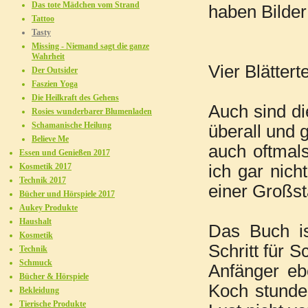
Das tote Mädchen vom Strand
haben Bilder
Tattoo
Tasty
Missing - Niemand sagt die ganze
Wahrheit
Vier Bl
Der Outsider
Faszien Yoga
Die Heilkraft des Gehens
Auch sind di
Rosies wunderbarer Blumenladen
Schamanische Heilung
überall und
Believe Me
auch oftmal
Essen und Genießen 2017
Kosmetik 2017
ich gar nic
Technik 2017
einer Großst
Bücher und Hörspiele 2017
Aukey Produkte
Haushalt
Das Buch is
Kosmetik
Schritt für S
Technik
Schmuck
Anfänger eb
Bücher & Hörspiele
Koch stunde
Bekleidung
Tierische Produkte