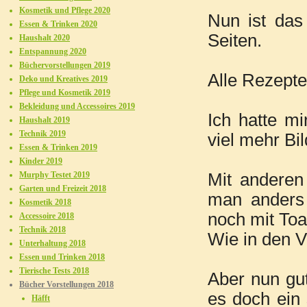
Kosmetik und Pflege 2020
Nun ist da
Essen & Trinken 2020
Seiten.
Haushalt 2020
Entspannung 2020
Büchervorstellungen 2019
Alle Rezepte 
Deko und Kreatives 2019
Pflege und Kosmetik 2019
Bekleidung und Accessoires 2019
Ich hatte mi
Haushalt 2019
Technik 2019
viel mehr Bi
Essen & Trinken 2019
Kinder 2019
Murphy Testet 2019
Mit anderen
Garten und Freizeit 2018
man anders
Kosmetik 2018
noch mit To
Accessoire 2018
Technik 2018
Wie in den V
Unterhaltung 2018
Essen und Trinken 2018
Tierische Tests 2018
Aber nun gut
Bücher Vorstellungen 2018
es doch ein 
Häfft