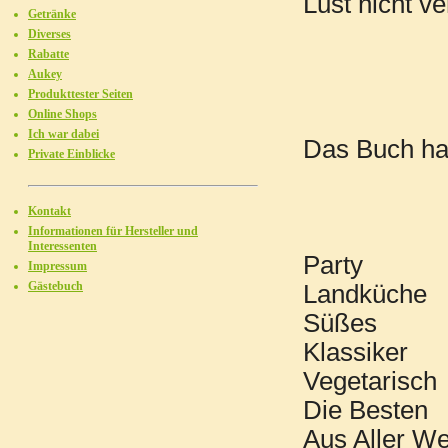
Lust nicht ve
Getränke
Diverses
Rabatte
Aukey
Produkttester Seiten
Online Shops
Ich war dabei
Das Buch ha
Private Einblicke
Kontakt
Informationen für Hersteller und
Interessenten
Party
Impressum
Gästebuch
Landküche
Süßes
Klassiker
Vegetarisch
Die Besten
Aus Aller We