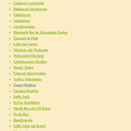
Goldenes Ladekabel
Mohawak Quadcopter
Glättbürste
Stirnlampe
Gesichtssauna
Bluetooth Box in Aluminium Design
Tastatur in Pink
Licht im Garten
Objektiv mit Fischauge
Weitwinkel Objektiv
Gesichtssauna Kealive
Handy Halter
Fahrrad Handyhalter
Außen Solarlampe
Zoom Objektiv
Gaming Headset
Selfie Stick
In Ear Kopfhörer
Musik Box mit SD Karte
Ovale Box
Bauchtasche
Selfie Stick mit Kabel