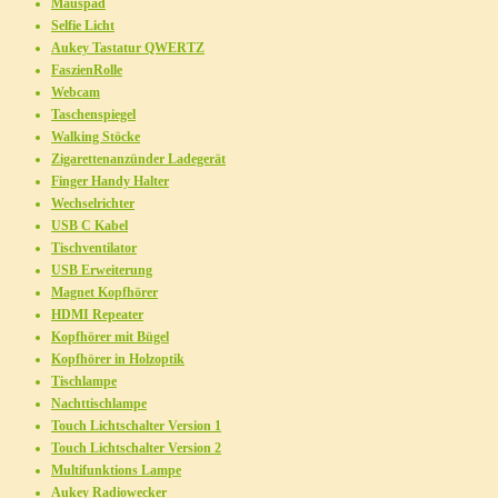
Mauspad
Selfie Licht
Aukey Tastatur QWERTZ
FaszienRolle
Webcam
Taschenspiegel
Walking Stöcke
Zigarettenanzünder Ladegerät
Finger Handy Halter
Wechselrichter
USB C Kabel
Tischventilator
USB Erweiterung
Magnet Kopfhörer
HDMI Repeater
Kopfhörer mit Bügel
Kopfhörer in Holzoptik
Tischlampe
Nachttischlampe
Touch Lichtschalter Version 1
Touch Lichtschalter Version 2
Multifunktions Lampe
Aukey Radiowecker