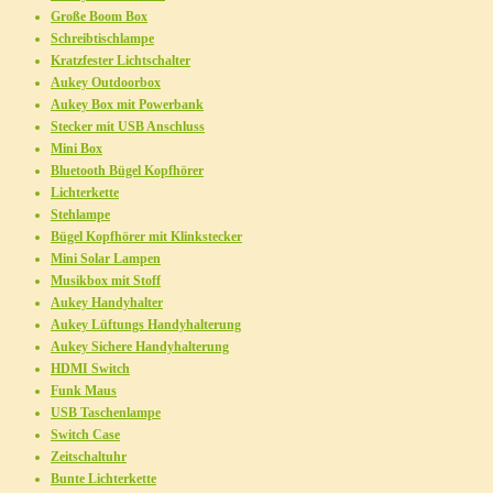
Große Boom Box
Schreibtischlampe
Kratzfester Lichtschalter
Aukey Outdoorbox
Aukey Box mit Powerbank
Stecker mit USB Anschluss
Mini Box
Bluetooth Bügel Kopfhörer
Lichterkette
Stehlampe
Bügel Kopfhörer mit Klinkstecker
Mini Solar Lampen
Musikbox mit Stoff
Aukey Handyhalter
Aukey Lüftungs Handyhalterung
Aukey Sichere Handyhalterung
HDMI Switch
Funk Maus
USB Taschenlampe
Switch Case
Zeitschaltuhr
Bunte Lichterkette