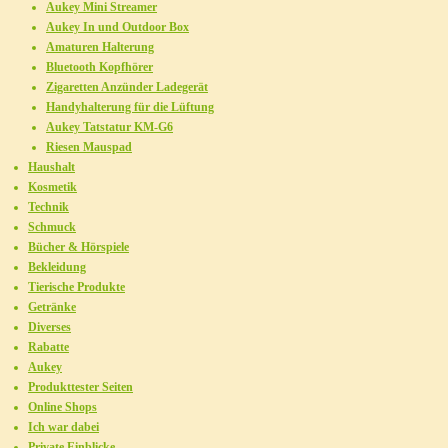
Aukey Mini Streamer
Aukey In und Outdoor Box
Amaturen Halterung
Bluetooth Kopfhörer
Zigaretten Anzünder Ladegerät
Handyhalterung für die Lüftung
Aukey Tatstatur KM-G6
Riesen Mauspad
Haushalt
Kosmetik
Technik
Schmuck
Bücher & Hörspiele
Bekleidung
Tierische Produkte
Getränke
Diverses
Rabatte
Aukey
Produkttester Seiten
Online Shops
Ich war dabei
Private Einblicke