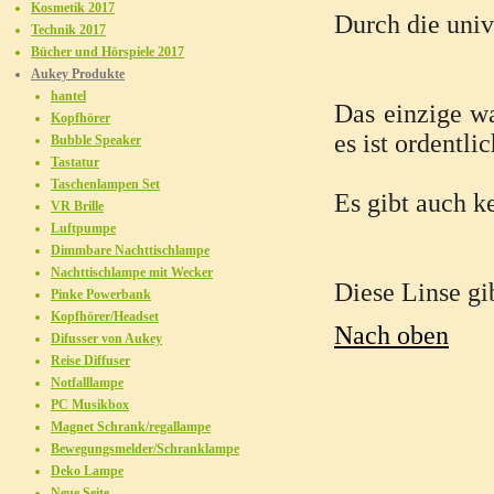
Kosmetik 2017
Durch die univ
Technik 2017
Bücher und Hörspiele 2017
Aukey Produkte
hantel
Das einzige wa
Kopfhörer
es ist ordentl
Bubble Speaker
Tastatur
Taschenlampen Set
Es gibt auch k
VR Brille
Luftpumpe
Dimmbare Nachttischlampe
Nachttischlampe mit Wecker
Diese Linse gi
Pinke Powerbank
Kopfhörer/Headset
Nach oben
Difusser von Aukey
Reise Diffuser
Notfalllampe
PC Musikbox
Magnet Schrank/regallampe
Bewegungsmelder/Schranklampe
Deko Lampe
Neue Seite