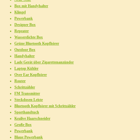
Box mit Handyhalter
Klingel
Powerbank
Designer Box
Repeater
Wasserdichte Box
Grüne Bluetooth Kopfhörer
Outdoor Box
Handyhalter
Lade Gerät über Zigarettenanzünder
Laptop Kühler
Over Ear Kopfhörer
Router
Schrittzähler
FM Transmitter
Steckdosen Leiste
Bluetooth Kopfhörer mit Schrittzähler
Sporthandtuch
Kealive Haarschneider
Große Box
Powerbank
Blaue Powerbank