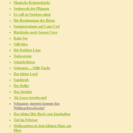
Magische Kräuterküche
Seelenwelt der Pflanzen
Er will sie Sterben sehen
Die Bestimmung des Bösen
Sommerträume auf Cape Cod
Rückkehr nach Sunset Cove
Kalte See
Still Alive
Die Perfekte Lüge
Todesstrom
Scharfschütze
Schnauze ... Stille Nacht
Der kleine Lord
Sandgrab
Der Keller
Das Institut
Als Luca verschwand
Schnauze, morgen kommt das
Weihnachtsschwein!
Das kleine Hör-Buch vom Innehalten
Tod im Februar
Weihnachten in dem kleinen Haus am
Meer