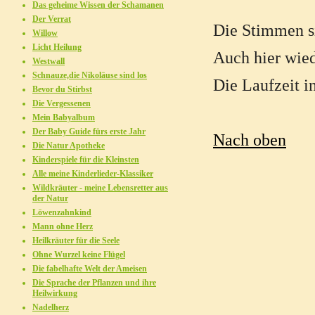
Das geheime Wissen der Schamanen
Der Verrat
Die Stimmen si
Willow
Licht Heilung
Auch hier wie
Westwall
Schnauze,die Nikoläuse sind los
Die Laufzeit i
Bevor du Stirbst
Die Vergessenen
Mein Babyalbum
Der Baby Guide fürs erste Jahr
Nach oben
Die Natur Apotheke
Kinderspiele für die Kleinsten
Alle meine Kinderlieder-Klassiker
Wildkräuter - meine Lebensretter aus
der Natur
Löwenzahnkind
Mann ohne Herz
Heilkräuter für die Seele
Ohne Wurzel keine Flügel
Die fabelhafte Welt der Ameisen
Die Sprache der Pflanzen und ihre
Heilwirkung
Nadelherz