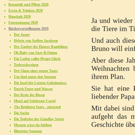
Kosmetik und Pflege 2020
Essen & Trinken 2020
Haushalt 2020
Ja und wieder 
Entspannung 2020
die Tiere im T
Büchervorstellungen 2019
Der Junge
Und auch dies
Hybris von Steffen Jacobsen
Der Zauber des Hauses Ramblings
Bruno will ein
Oh Baby von Suzy K.Quinn
Aber diese Ja
Ein Laden voller Hygge-Glück
Todesschweigen
Weihnachten 
Der Glanz eines neuen Tages
ihrem Plan.
Um fünf unter den Sternen
Die Insel der Letzten Geheimnisse.
Sie hat eine
Durch Feuer und Wasser
liebender Papa
Der Kreis des Bösen
Mord auf Selchester Castel
Mit dabei sin
The Brightest Stars - attracted
Die Suche
aufgeht das m
Die Todesfee der Grindlay Street
Geschichte übe
Morgen wirst du bleiben
Blutroter Sonntag