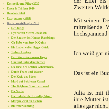
der Eifel bi
Kosmetik und Pflege 2020
Zweiten Weltkr
Essen & Trinken 2020
Haushalt 2020
Entspannung 2020
Mit seinem De
Büchervorstellungen 2019
mitreißende W
Der Junge
hochspannend 
Hybris von Steffen Jacobsen
Der Zauber des Hauses Ramblings
Oh Baby von Suzy K.Quinn
Ein Laden voller Hygge-Glück
Ich weiß gar n
Todesschweigen
Der Glanz eines neuen Tages
Um fünf unter den Sternen
Die Insel der Letzten Geheimnisse.
Das ist ein B
Durch Feuer und Wasser
Der Kreis des Bösen
Mord auf Selchester Castel
The Brightest Stars - attracted
Die Suche
Julia ist mit
Die Todesfee der Grindlay Street
ihre Mutter is
Morgen wirst du bleiben
alles gar nicht.
Blutroter Sonntag