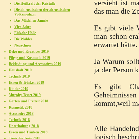
versieht ist m
Die Heilkraft der Kristalle
das man die Ze
Die alt russischen der altrussischen
Volksmedizin
Das Mädchen Jannie
Es gibt viele
Vier Jahre
Eiskalte Hölle
man schon era
Die Wälder
erwartet hätte
Neuschnee
Deko und Kreatives 2019
Pflege und Kosmetik 2019
Ja Warum soll
Bekleidung und Accessoires 2019
ja der Person 
Haushalt 2019
Technik 2019
Essen & Trinken 2019
Es gibt Char
Kinder 2019
Geheimnissen 
Murphy Testet 2019
Garten und Freizeit 2018
kommt,weil man
Kosmetik 2018
Accessoire 2018
Technik 2018
Unterhaltung 2018
Alle Handelnd
Essen und Trinken 2018
logisch beschr
Tierische Tests 2018