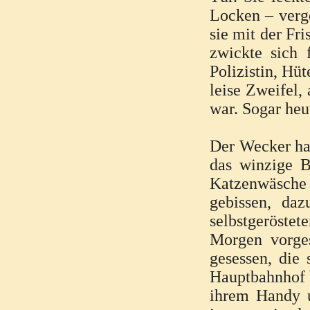
Locken – verge
sie mit der Fr
zwickte sich 
Polizistin, Hü
leise Zweifel,
war. Sogar heu
Der Wecker hat
das winzige B
Katzenwäsche
gebissen, da
selbstgeröste
Morgen vorges
gesessen, die
Hauptbahnhof b
ihrem Handy u