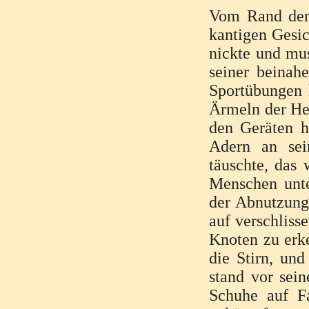
Vom Rand der 
kantigen Gesi
nickte und mus
seiner beinah
Sportübungen 
Ärmeln der Hem
den Geräten ha
Adern an sei
täuschte, das 
Menschen unte
der Abnutzung
auf verschliss
Knoten zu erke
die Stirn, un
stand vor sei
Schuhe auf F