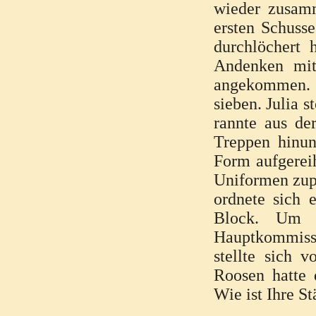
wieder zusamm
ersten Schuss
durchlöchert 
Andenken mit
angekommen. 
sieben. Julia s
rannte aus de
Treppen hinun
Form aufgereih
Uniformen zupf
ordnete sich 
Block. Um P
Hauptkommissa
stellte sich v
Roosen hatte 
Wie ist Ihre S