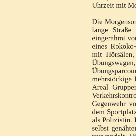
Uhrzeit mit Me
Die Morgensonn
lange Straße
eingerahmt vo
eines Rokoko-
mit Hörsälen,
Übungswagen
Übungsparcour
mehrstöckige 
Areal Gruppe
Verkehrskont
Gegenwehr vor
dem Sportplatz
als Polizistin
selbst genäht