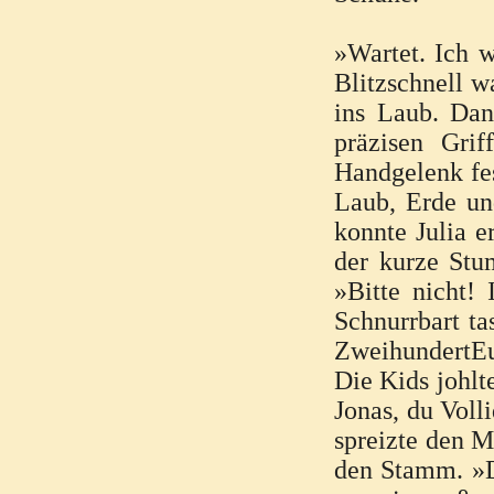
»Wartet. Ich w
Blitzschnell w
ins Laub. Dan
präzisen Gri
Handgelenk fes
Laub, Erde un
konnte Julia e
der kurze Stu
»Bitte nicht!
Schnurrbart ta
ZweihundertEu
Die Kids johlt
Jonas, du Voll
spreizte den M
den Stamm. »Du