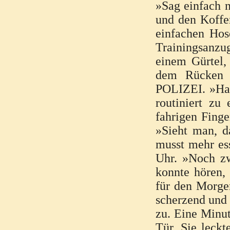
»Sag einfach n
und den Koffe
einfachen Hos
Trainingsanz
einem Gürtel,
dem Rücken d
POLIZEI. »Has
routiniert zu
fahrigen Finge
»Sieht man, d
musst mehr ess
Uhr. »Noch zw
konnte hören, 
für den Morgen
scherzend und 
zu. Eine Minut
Tür. Sie leckt