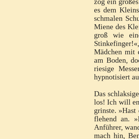
zog ein großes
es dem Kleins
schmalen Schu
Miene des Klei
groß wie ein
Stinkefinger!«
Mädchen mit d
am Boden, doch
riesige Messe
hypnotisiert 
Das schlaksig
los! Ich will 
grinste. »Hast
flehend an. 
Anführer, wand
mach hin, Ben