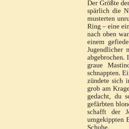
Der Größte der
spärlich die 
musterten unru
Ring – eine ei
nach oben wan
einem gefied
Jugendlicher 
abgebrochen. I
graue Mastin
schnappten. E
zündete sich 
grob am Kragen
gedacht, du s
gefärbten blon
schafft der 
umgekippten B
Schuhe.