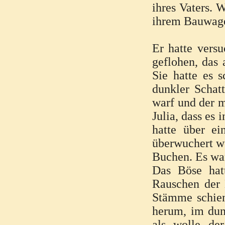
ihres Vaters. 
ihrem Bauwag
Er hatte vers
geflohen, das 
Sie hatte es 
dunkler Schat
warf und der m
Julia, dass es 
hatte über ei
überwuchert wo
Buchen. Es war
Das Böse hatt
Rauschen der 
Stämme schien
herum, im dun
als wolle de