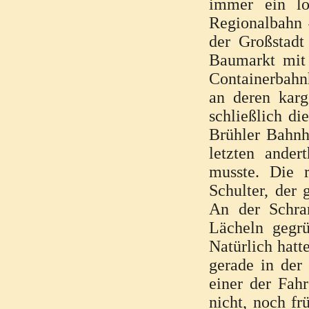
immer ein lo
Regionalbahn 4
der Großstad
Baumarkt mit 
Containerbahnh
an deren kar
schließlich di
Brühler Bahnho
letzten ande
musste. Die 
Schulter, der 
An der Schra
Lächeln gegrü
Natürlich hatt
gerade in der
einer der Fahr
nicht, noch fr