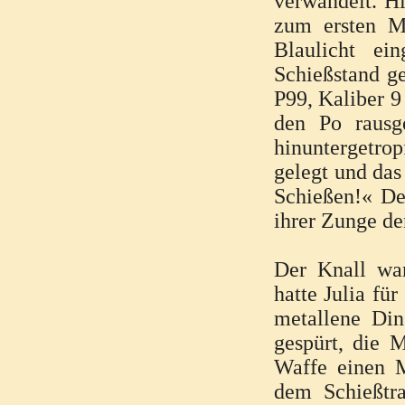
verwandelt. Hi
zum ersten M
Blaulicht ei
Schießstand ge
P99, Kaliber 9
den Po rausg
hinuntergetrop
gelegt und da
Schießen!« Der
ihrer Zunge d
Der Knall war
hatte Julia fü
metallene Di
gespürt, die 
Waffe einen 
dem Schießtra