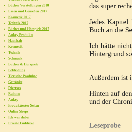
das super rech
Bücher Vorstellungen 2018
Essen und Genießen 2017
Kosmetik 2017
Jedes Kapitel
Technik 2017
Buch an die Se
Bücher und Hörspiele 2017
Aukey Produkte
Haushalt
Ich hätte nich
Kosmetik
Hintergrund so
Technik
Schmuck
Bücher & Hörspiele
Bekleidung
Außerdem ist i
Tierische Produkte
Getränke
Diverses
Hinten auf den
Rabatte
Aukey
und der Chron
Produkttester Seiten
Online Shops
Ich war dabei
Private Einblicke
Leseprobe