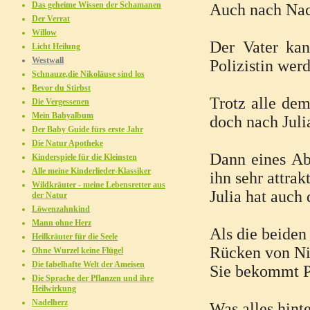
Das geheime Wissen der Schamanen
Auch nach Nach
Der Verrat
Willow
Der Vater kan
Licht Heilung
Westwall
Polizistin wer
Schnauze,die Nikoläuse sind los
Bevor du Stirbst
Trotz alle dem
Die Vergessenen
Mein Babyalbum
doch nach Juli
Der Baby Guide fürs erste Jahr
Die Natur Apotheke
Dann eines Abe
Kinderspiele für die Kleinsten
Alle meine Kinderlieder-Klassiker
ihn sehr attrakt
Wildkräuter - meine Lebensretter aus
Julia hat auch 
der Natur
Löwenzahnkind
Mann ohne Herz
Als die beiden
Heilkräuter für die Seele
Rücken von Nic
Ohne Wurzel keine Flügel
Die fabelhafte Welt der Ameisen
Sie bekommt P
Die Sprache der Pflanzen und ihre
Heilwirkung
Nadelherz
Was alles hint