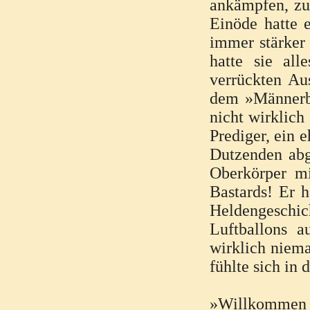
ankämpfen, zu 
Einöde hatte e
immer stärker 
hatte sie all
verrückten Aus
dem »Männerbu
nicht wirklich
Prediger, ein 
Dutzenden abg
Oberkörper m
Bastards! Er 
Heldengeschich
Luftballons 
wirklich niema
fühlte sich in
»Willkommen 