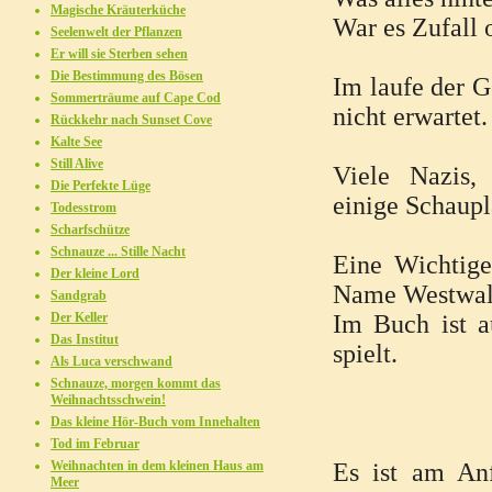
Magische Kräuterküche
War es Zufall 
Seelenwelt der Pflanzen
Er will sie Sterben sehen
Die Bestimmung des Bösen
Im laufe der 
Sommerträume auf Cape Cod
nicht erwartet.
Rückkehr nach Sunset Cove
Kalte See
Still Alive
Viele Nazis, 
Die Perfekte Lüge
einige Schaupl
Todesstrom
Scharfschütze
Schnauze ... Stille Nacht
Eine Wichtige
Der kleine Lord
Name Westwall 
Sandgrab
Der Keller
Im Buch ist a
Das Institut
spielt.
Als Luca verschwand
Schnauze, morgen kommt das
Weihnachtsschwein!
Das kleine Hör-Buch vom Innehalten
Tod im Februar
Weihnachten in dem kleinen Haus am
Es ist am An
Meer