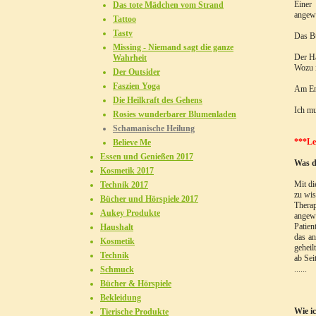
Einer
Das tote Mädchen vom Strand
angewe
Tattoo
Tasty
Das Bu
Missing - Niemand sagt die ganze
Der Ha
Wahrheit
Wozu i
Der Outsider
Faszien Yoga
Am End
Die Heilkraft des Gehens
Ich mu
Rosies wunderbarer Blumenladen
Schamanische Heilung
***Le
Believe Me
Essen und Genießen 2017
Was d
Kosmetik 2017
Mit di
Technik 2017
zu wis
Bücher und Hörspiele 2017
Therap
Aukey Produkte
angewa
Patien
Haushalt
das an
Kosmetik
geheil
Technik
ab Sei
......
Schmuck
Bücher & Hörspiele
Bekleidung
Wie i
Tierische Produkte