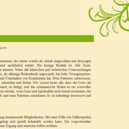
NG***
amanismus, der immer wieder als okkult eingeschätzt und deswegen
nd ausführlich erklärt. Die heutige Realität ist: Alle Ärzte,
fen können. Wenn alle klinischen und technischen Untersuchungen
, als alleinige Heilmethode angewandt, hat hohe Versagerquoten.
n und Unterhalten von Krankheiten hat. Dem Patienten unbewusste,
erkennbar und lösbar. Wir wissen heute alle, dass der Geist die
niert, ist belegt, und das schamanische Heilen ist ein wertvolles
tzen möchte, wem Geist und Spiritualität nicht fremd erscheinen, der
ch und seine Patienten aufnehmen. Es ist unbedingt lesenswert und
g faszinierende Möglichkeiten. Mit einer Fülle von Fallbeispielen
ngelegt und gezielt behandelt werden kann. Ein wegweisendes
nen Zugang zum innersten Selbst eröffnet.