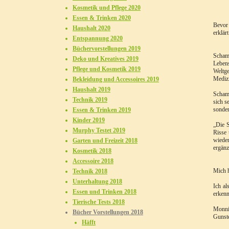
Kosmetik und Pflege 2020
Essen & Trinken 2020
Bevor
Haushalt 2020
erklär
Entspannung 2020
Büchervorstellungen 2019
Scham
Deko und Kreatives 2019
Leben
Pflege und Kosmetik 2019
Weltg
Mediz
Bekleidung und Accessoires 2019
Haushalt 2019
Schama
Technik 2019
sich s
sonder
Essen & Trinken 2019
Kinder 2019
„Die S
Murphy Testet 2019
Risse 
wieder
Garten und Freizeit 2018
ergänz
Kosmetik 2018
Accessoire 2018
Mich h
Technik 2018
Unterhaltung 2018
Ich al
Essen und Trinken 2018
erkenn
Tierische Tests 2018
Monnic
Bücher Vorstellungen 2018
Gunste
Häfft