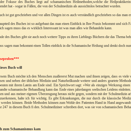
 der Fokuse des Buches liegt auf schamanischen Heilmethoden,welche die Heilpraktikeri
ndet hat - sogar in Fällen, die von der Schulmedizin als aussichtslos betrachtet wurden.
ch ist gut geschrieben und vor allen Dingen ist es auch verständlich geschrieben so das man es
uptteil des Buches ist so aufgebaut das man einen Einblick in Ihre Praxis bekommt und sich Fa
ch sagen muss das es wirklich Interessant ist was man alles wie Behandeln kann.
e des Buches gibt sie auch noch weitere Tipps zu ihren Lieblings Büchern die das Thema beh
ss sagen man bekommt einen Tollen einblick in die Schamanische Heilung und denkt doch nun
seproben***
ieses Buch will
esem Buch möchte ich den Menschen zuallererst Mut machen und ihnen zeigen, dass es viele ve
sen und neben der üblichen Medizin und Naturheilkunde weitere und anders geartete Method
euten mit ihrem Latein am Ende sind. Ein Sprichwort sagt: »Wer als einziges Werkzeug einen 
ndte schamanische Behandlung kann das Ende eines jahrelangen seelischen Leidens einleiten. 
ten und aus meiner eigenen Überzeugung heraus nicht gegen, sondern mit der Schulmedizin a
zuerkennen, halte ich für wichtig. Es gibt Erkrankungen, die nur durch die klassische Mediz
t werden können. Beide Methoden können zum Wohle des Patienten Hand in Hand angewandt w
te 247 in diesem Buch fi den. Schulmediziner schreiben dort, was sie von schamanischen Beh
ch zum Schamanismus kam