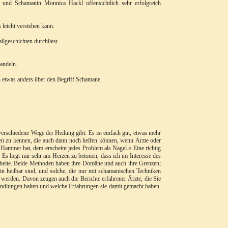
n und Schamanin Monnica Hackl offensichtlich sehr erfolgreich
 leicht verstehen kann.
llgeschichten durchliest.
andeln.
 etwas anders über den Begriff Schamane.
rschiedene Wege der Heilung gibt. Es ist einfach gut, etwas mehr
en zu kennen, die auch dann noch helfen können, wenn Ärzte oder
Hammer hat, dem erscheint jedes Problem als Nagel.« Eine richtig
Es liegt mir sehr am Herzen zu betonen, dass ich im Interesse des
rbeite. Beide Methoden haben ihre Domäne und auch ihre Grenzen;
in heilbar sind, und solche, die nur mit schamanischen Techniken
erden. Davon zeugen auch die Berichte erfahrener Ärzte, die Sie
andlungen halten und welche Erfahrungen sie damit gemacht haben.