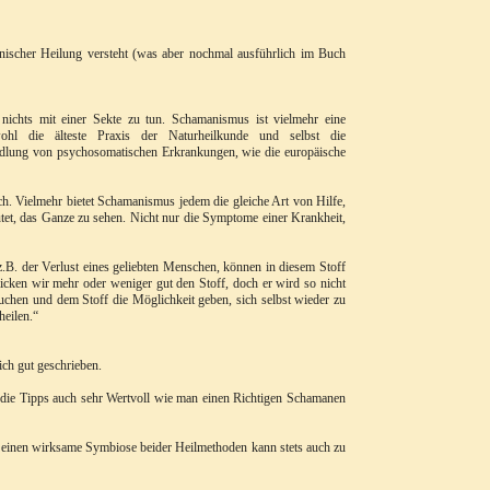
scher Heilung versteht (was aber nochmal ausführlich im Buch
ichts mit einer Sekte zu tun. Schamanismus ist vielmehr eine
hl die älteste Praxis der Naturheilkunde und selbst die
dlung von psychosomatischen Erkrankungen, wie die europäische
h. Vielmehr bietet Schamanismus jedem die gleiche Art von Hilfe,
tet, das Ganze zu sehen. Nicht nur die Symptome einer Krankheit,
z.B. der Verlust eines geliebten Menschen, können in diesem Stoff
licken wir mehr oder weniger gut den Stoff, doch er wird so nicht
auchen und dem Stoff die Möglichkeit geben, sich selbst wieder zu
heilen.“
ich gut geschrieben.
d die Tipps auch sehr Wertvoll wie man einen Richtigen Schamanen
 einen wirksame Symbiose beider Heilmethoden kann stets auch zu