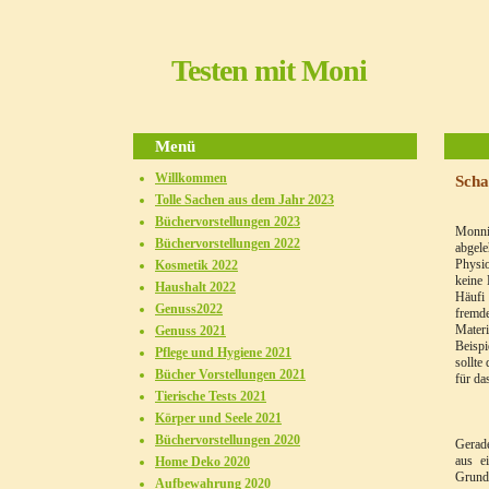
Testen mit Moni
Menü
Willkommen
Sch
Tolle Sachen aus dem Jahr 2023
Büchervorstellungen 2023
Monnic
Büchervorstellungen 2022
abgel
Physio
Kosmetik 2022
keine 
Haushalt 2022
Häufi 
Genuss2022
fremde
Materi
Genuss 2021
Beispi
Pflege und Hygiene 2021
sollte
Bücher Vorstellungen 2021
für da
Tierische Tests 2021
Körper und Seele 2021
Büchervorstellungen 2020
Gerade
aus e
Home Deko 2020
Grundl
Aufbewahrung 2020