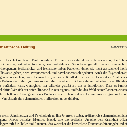
amaninsche Heilung
***WERBU
a Hackl hat in diesem Buch in subtiler Präzision eines der ältesten Heilverfahren, den Sch
ehnt wurde, auf eine fundierte, nachvollziehbare Grundlage gestellt, genau untersucht u
therapeuten, Heilpraktiker und Behandler haben Patienten, denen sie nicht ausreichend hel
Hinweise geben, wird symptomatisch und psychosomatisch gedeutet. Auch die Psychotherapie
g wird übersehen, dass der ungelöste, seelische Konfl ikt die höchste Priorität im Auslöse
 Belastungen oder gar Besetzungen sind dabei nur mit besonderen Techniken oder Ritualen 
e verändern kann, wenngleich nur teilweise geklärt ist, wie es funktioniert. Dass es funktio
el dafür. Wer sich mit tiefer Hingabe für sein eigenes und/oder das Wohl seiner Patienten einse
 die Inhalte und Strategien dieses Buches in sein Leben und sein Behandlungsprogramm für si
s Verständnis der schamanischen Heilweisen unverzichtbar.
 wenn Schulmedizin und Psychologie an ihre Grenzen stoßen, eröffnet die schamanische Heilun
igener Praxis schildert Monnica Hackl, wie die seelische Ursache von Krankheit offe
agenwerk für Heiler und Patienten, das weit über die körperliche Dimension hinausgeht und ei