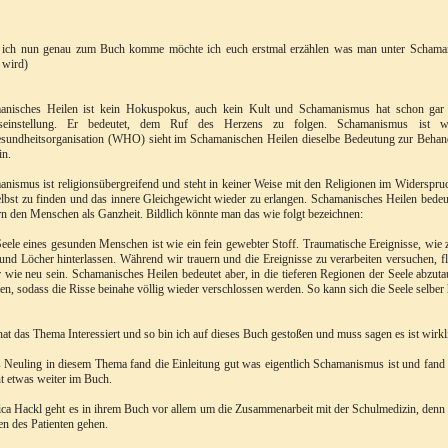
 ich nun genau zum Buch komme möchte ich euch erstmal erzählen was man unter Schamani
t wird)
anisches Heilen ist kein Hokuspokus, auch kein Kult und Schamanismus hat schon gar n
seinstellung. Er bedeutet, dem Ruf des Herzens zu folgen. Schamanismus ist wo
esundheitsorganisation (WHO) sieht im Schamanischen Heilen dieselbe Bedeutung zur Behan
in.
nismus ist religionsübergreifend und steht in keiner Weise mit den Religionen im Widerspruc
elbst zu finden und das innere Gleichgewicht wieder zu erlangen. Schamanisches Heilen bedeu
n den Menschen als Ganzheit. Bildlich könnte man das wie folgt bezeichnen:
eele eines gesunden Menschen ist wie ein fein gewebter Stoff. Traumatische Ereignisse, wie 
und Löcher hinterlassen. Während wir trauern und die Ereignisse zu verarbeiten versuchen, f
 wie neu sein. Schamanisches Heilen bedeutet aber, in die tieferen Regionen der Seele abzut
en, sodass die Risse beinahe völlig wieder verschlossen werden. So kann sich die Seele selber 
at das Thema Interessiert und so bin ich auf dieses Buch gestoßen und muss sagen es ist wirkl
s Neuling in diesem Thema fand die Einleitung gut was eigentlich Schamanismus ist und fan
t etwas weiter im Buch.
a Hackl geht es in ihrem Buch vor allem um die Zusammenarbeit mit der Schulmedizin, denn
n des Patienten gehen.