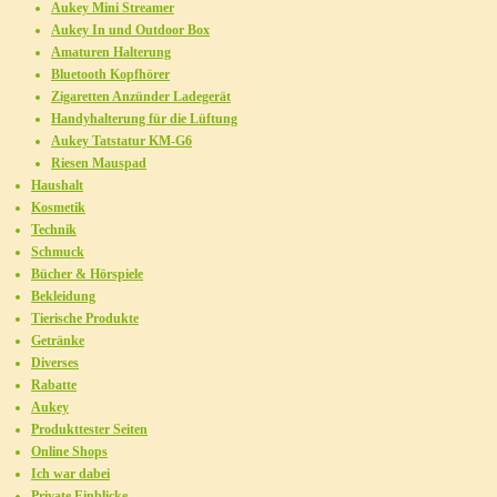
Aukey Mini Streamer
Aukey In und Outdoor Box
Amaturen Halterung
Bluetooth Kopfhörer
Zigaretten Anzünder Ladegerät
Handyhalterung für die Lüftung
Aukey Tatstatur KM-G6
Riesen Mauspad
Haushalt
Kosmetik
Technik
Schmuck
Bücher & Hörspiele
Bekleidung
Tierische Produkte
Getränke
Diverses
Rabatte
Aukey
Produkttester Seiten
Online Shops
Ich war dabei
Private Einblicke