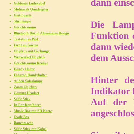
dann einsc
Goldenes Ladekabel
Mohawak Quadcopter
Glättbürste
Stirnlampe
Die Lamp
Gesichtssauna
Funktion 
Bluetooth Box in Aluminium Design
Tastatur in Pink
dann wiede
Licht im Garten
Objektiv mit Fischauge
dem Aussc
Weitwinkel Objektiv
Gesichtssauna Kealive
Handy Halter
Fahrrad Handyhalter
Hinter d
Außen Solarlampe
Zoom Objektiv
Indikator 
Gaming Headset
Auf der 
Selfie Stick
In Ear Kopfhörer
angeschlo
Musik Box mit SD Karte
Ovale Box
Bauchtasche
Selfie Stick mit Kabel