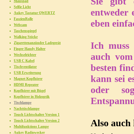
Sie gibt 
Mauspad
Selfie Licht
entweder 
Aukey Tastatur QWERTZ
FaszienRolle
eben einfac
Webcam
Taschenspiegel
Walking Stöcke
Ich muss 
Zigarettenanzünder Ladegerät
Finger Handy Halter
auch vom 
Wechselrichter
USB C Kabel
besten fin
Tischventilator
USB Erweiterung
kann sei e
Magnet Kopfhörer
HDMI Repeater
oder so
Kopfhörer mit Bügel
Kopfhörer in Holzoptik
Entspannu
Tischlampe
Nachttischlampe
Touch Lichtschalter Version 1
Also auch 
Touch Lichtschalter Version 2
Multifunktions Lampe
Aukey Radiowecker