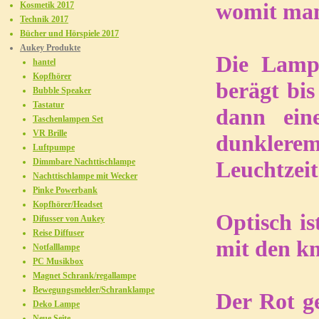
womit man
Kosmetik 2017
Technik 2017
Bücher und Hörspiele 2017
Aukey Produkte
Die Lamp
hantel
Kopfhörer
berägt bis
Bubble Speaker
Tastatur
dann ein
Taschenlampen Set
VR Brille
dunklerem
Luftpumpe
Dimmbare Nachttischlampe
Leuchtzeit
Nachttischlampe mit Wecker
Pinke Powerbank
Kopfhörer/Headset
Optisch is
Difusser von Aukey
Reise Diffuser
mit den kn
Notfalllampe
PC Musikbox
Magnet Schrank/regallampe
Bewegungsmelder/Schranklampe
Der Rot ge
Deko Lampe
Neue Seite