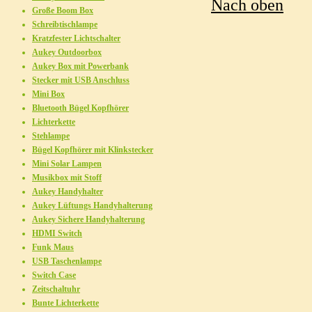
Nach oben
Große Boom Box
Schreibtischlampe
Kratzfester Lichtschalter
Aukey Outdoorbox
Aukey Box mit Powerbank
Stecker mit USB Anschluss
Mini Box
Bluetooth Bügel Kopfhörer
Lichterkette
Stehlampe
Bügel Kopfhörer mit Klinkstecker
Mini Solar Lampen
Musikbox mit Stoff
Aukey Handyhalter
Aukey Lüftungs Handyhalterung
Aukey Sichere Handyhalterung
HDMI Switch
Funk Maus
USB Taschenlampe
Switch Case
Zeitschaltuhr
Bunte Lichterkette