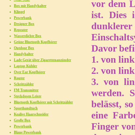
vor dem L
Box mit Handyhalter
ist. Dies
Klingel
Powerbank
dunklere
Designer Box
Repeater
Einschalts
Wasserdichte Box
Grüne Bluetooth Kopfhörer
Davor befi
Outdoor Box
Handyhalter
1. von li
Lade Gerät über Zigarettenanzünder
Laptop Kühler
2. von li
Over Ear Kopfhörer
Router
3. von li
Schrittzähler
werden. 
FM Transmitter
Steckdosen Leiste
belässt, s
Bluetooth Kopfhörer mit Schrittzähler
Sporthandtuch
eine Farb
Kealive Haarschneider
Große Box
Finger vo
Powerbank
Blaue Powerbank