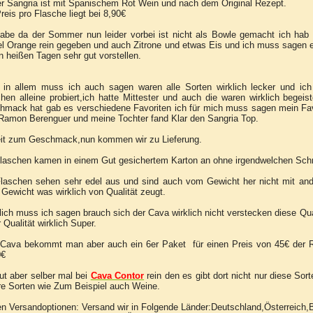
r Sangria ist mit Spanischem Rot Wein und nach dem Original Rezept.
reis pro Flasche liegt bei 8,90€
abe da der Sommer nun leider vorbei ist nicht als Bowle gemacht ich hab 
el Orange rein gegeben und auch Zitrone und etwas Eis und ich muss sagen e
n heißen Tagen sehr gut vorstellen.
 in allem muss ich auch sagen waren alle Sorten wirklich lecker und ich b
hen alleine probiert,ich hatte Mittester und auch die waren wirklich begeis
hmack hat gab es verschiedene Favoriten ich für mich muss sagen mein Fa
Ramon Berenguer und meine Tochter fand Klar den Sangria Top.
it zum Geschmack,nun kommen wir zu Lieferung.
Flaschen kamen in einem Gut gesichertem Karton an ohne irgendwelchen Sch
Flaschen sehen sehr edel aus und sind auch vom Gewicht her nicht mit an
Gewicht was wirklich von Qualität zeugt.
lich muss ich sagen brauch sich der Cava wirklich nicht verstecken diese Quali
 Qualität wirklich Super.
Cava bekommt man aber auch ein 6er Paket für einen Preis von 45€ der R
0€
t aber selber mal bei
Cava Contor
rein den es gibt dort nicht nur diese Sor
re Sorten wie Zum Beispiel auch Weine.
en Versandoptionen: Versand wir in Folgende Länder:Deutschland,Österreic