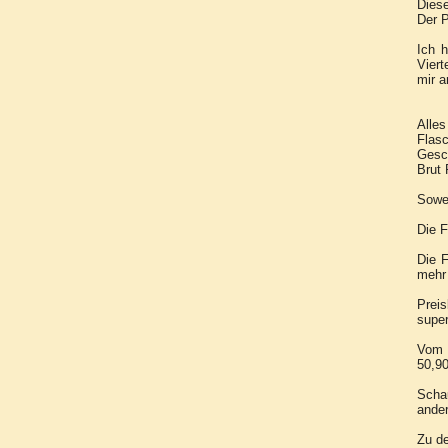
Diese
Der P
Ich h
Viert
mir a
Alles
Flasc
Gesc
Brut 
Sowe
Die 
Die 
mehr 
Preis
super
Vom 
50,9
Schau
ande
Zu d