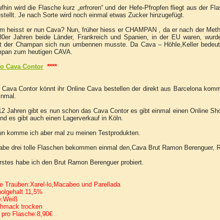
fhin wird die Flasche kurz „erfroren“ und der Hefe-Pfropfen fliegt aus der Fla
stellt. Je nach Sorte wird noch einmal etwas Zucker hinzugefügt.
m heisst er nun Cava? Nun, früher hiess er CHAMPAN , da er nach der Met
80er Jahren beide Länder, Frankreich und Spanien, in der EU waren, wurd
t der Champan sich nun umbennen musste. Da Cava – Höhle,Keller bedeutet 
pan zum heutigen CAVA.
fo Cava Contor
****
Cava Contor könnt ihr Online Cava bestellen der direkt aus Barcelona kom
inmal.
12 Jahren gibt es nun schon das Cava Contor es gibt einmal einen Online Sh
nd es gibt auch einen Lagerverkauf in Köln.
un komme ich aber mal zu meinen Testprodukten.
habe drei tolle Flaschen bekommen einmal den,Cava Brut Ramon Berenguer, 
rstes habe ich den Brut Ramon Berenguer probiert.
e Trauben:Xarel-lo,Macabeo und Parellada
holgehalt 11,5%
e:Weiß
hmack trocken
 pro Flasche:8,90€