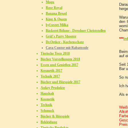
Magu
Darau
Rose Royal
herge
Banana Bread
Waru
King & Queen
den 
byl testet Milka
womi
Cham
Bäckerei Böhme - Dresdner Christstollen
Gräf´s Party Shooter
***
In
Dr.Oetker - Kuchenschatz
Cava Contor mit Rabattcode
Beim 
Tierische Tests 2018
auf e
Bücher Vorstellungen 2018
Seit 
Essen und Genießen 2017
Bar u
Kosmetik 2017
Technik 2017
So n
Bücher und Hörspiele 2017
Ich 
Aukey Produkte
Haushalt
Als e
Kosmetik
Technik
Weiß
Schmuck
Alko
Farb
Bücher & Hörspiele
Gesc
Bekleidung
Preis
Tierische Produkte