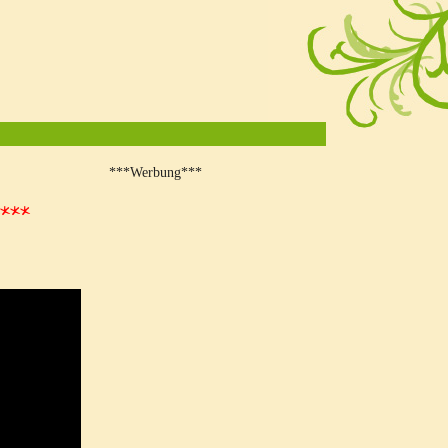
t
***Werbung***
****