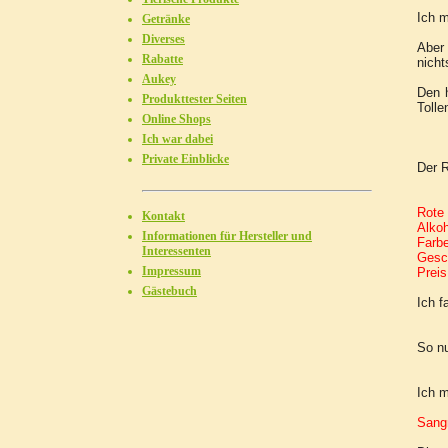
Ich m
Getränke
Diverses
Aber 
Rabatte
nich
Aukey
Den 
Produkttester Seiten
Tolle
Online Shops
Ich war dabei
Private Einblicke
Der R
Rote 
Kontakt
Alko
Informationen für Hersteller und
Farbe
Interessenten
Gesc
Impressum
Preis
Gästebuch
Ich f
So nu
Ich m
Sangr