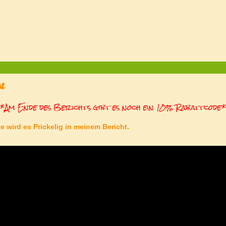
Pros
*Am Ende des Berichts gibt es noch ein 10% Rabattcode
e wird es Prickelig in meinem Bericht.