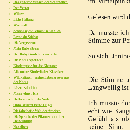
im Mittelpunkt 
Das geheime Wissen der Schamanen
Der Verrat
Willow
Gelesen wird d
Licht Heilung
Westwall
Da musste ich 
Schnauze,die Nikoläuse sind los
Bevor du Stirbst
Stimme zur Per
Die Vergessenen
Mein Babyalbum
Der Baby Guide fürs erste Jahr
So sieht Janine
Die Natur Apotheke
Kinderspiele für die Kleinsten
Alle meine Kinderlieder-Klassiker
Wildkräuter - meine Lebensretter aus
Die Stimme an
der Natur
Langweilig ist
Löwenzahnkind
Mann ohne Herz
Heilkräuter für die Seele
Ich musste do
Ohne Wurzel keine Flügel
echt wie Kaug
Die fabelhafte Welt der Ameisen
Die Sprache der Pflanzen und ihre
Gefühl als o
Heilwirkung
keinen Sinn.
Nadelherz