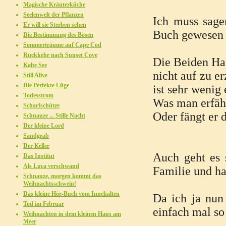
Magische Kräuterküche
Seelenwelt der Pflanzen
Ich muss sage
Er will sie Sterben sehen
Buch gewesen h
Die Bestimmung des Bösen
Sommerträume auf Cape Cod
Rückkehr nach Sunset Cove
Die Beiden Hau
Kalte See
nicht auf zu e
Still Alive
Die Perfekte Lüge
ist sehr wenig
Todesstrom
Was man erfährt
Scharfschütze
Oder fängt er 
Schnauze ... Stille Nacht
Der kleine Lord
Sandgrab
Der Keller
Auch geht es 
Das Institut
Als Luca verschwand
Familie und ha
Schnauze, morgen kommt das
Weihnachtsschwein!
Das kleine Hör-Buch vom Innehalten
Da ich ja nun 
Tod im Februar
einfach mal so
Weihnachten in dem kleinen Haus am
Meer