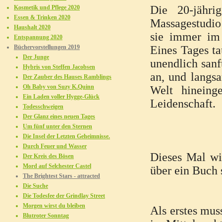
Die 20-jähri
Kosmetik und Pflege 2020
Essen & Trinken 2020
Massagestudio 
Haushalt 2020
sie immer im 
Entspannung 2020
Büchervorstellungen 2019
Eines Tages ta
Der Junge
unendlich sanf
Hybris von Steffen Jacobsen
an, und langsa
Der Zauber des Hauses Ramblings
Oh Baby von Suzy K.Quinn
Welt hineing
Ein Laden voller Hygge-Glück
Leidenschaft.
Todesschweigen
Der Glanz eines neuen Tages
Um fünf unter den Sternen
Die Insel der Letzten Geheimnisse.
Durch Feuer und Wasser
Dieses Mal wi
Der Kreis des Bösen
Mord auf Selchester Castel
über ein Buch 
The Brightest Stars - attracted
Die Suche
Die Todesfee der Grindlay Street
Morgen wirst du bleiben
Als erstes mus
Blutroter Sonntag