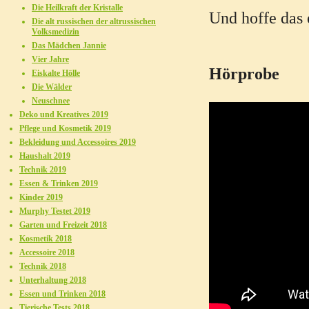
Die Heilkraft der Kristalle
Und hoffe das 
Die alt russischen der altrussischen
Volksmedizin
Das Mädchen Jannie
Vier Jahre
Hörprobe
Eiskalte Hölle
Die Wälder
Neuschnee
Deko und Kreatives 2019
Pflege und Kosmetik 2019
Bekleidung und Accessoires 2019
Haushalt 2019
Technik 2019
Essen & Trinken 2019
Kinder 2019
Murphy Testet 2019
Garten und Freizeit 2018
Kosmetik 2018
Accessoire 2018
Technik 2018
Unterhaltung 2018
Essen und Trinken 2018
Tierische Tests 2018