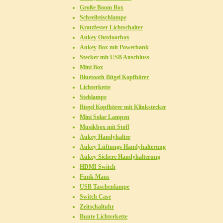
Große Boom Box
Schreibtischlampe
Kratzfester Lichtschalter
Aukey Outdoorbox
Aukey Box mit Powerbank
Stecker mit USB Anschluss
Mini Box
Bluetooth Bügel Kopfhörer
Lichterkette
Stehlampe
Bügel Kopfhörer mit Klinkstecker
Mini Solar Lampen
Musikbox mit Stoff
Aukey Handyhalter
Aukey Lüftungs Handyhalterung
Aukey Sichere Handyhalterung
HDMI Switch
Funk Maus
USB Taschenlampe
Switch Case
Zeitschaltuhr
Bunte Lichterkette