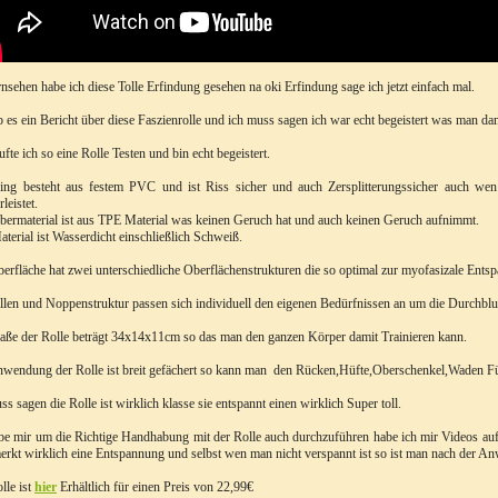
nsehen habe ich diese Tolle Erfindung gesehen na oki Erfindung sage ich jetzt einfach mal.
 es ein Bericht über diese Faszienrolle und ich muss sagen ich war echt begeistert was man dam
fte ich so eine Rolle Testen und bin echt begeistert.
ing besteht aus festem PVC und ist Riss sicher und auch Zersplitterungssicher auch wen 
leistet.
ermaterial ist aus TPE Material was keinen Geruch hat und auch keinen Geruch aufnimmt.
terial ist Wasserdicht einschließlich Schweiß.
erfläche hat zwei unterschiedliche Oberflächenstrukturen die so optimal zur myofasizale Ents
llen und Noppenstruktur passen sich individuell den eigenen Bedürfnissen an um die Durchbl
ße der Rolle beträgt 34x14x11cm so das man den ganzen Körper damit Trainieren kann.
wendung der Rolle ist breit gefächert so kann man den Rücken,Hüfte,Oberschenkel,Waden Füs
ss sagen die Rolle ist wirklich klasse sie entspannt einen wirklich Super toll.
be mir um die Richtige Handhabung mit der Rolle auch durchzuführen habe ich mir Videos au
rkt wirklich eine Entspannung und selbst wen man nicht verspannt ist so ist man nach der A
lle ist
hier
Erhältlich für einen Preis von 22,99€