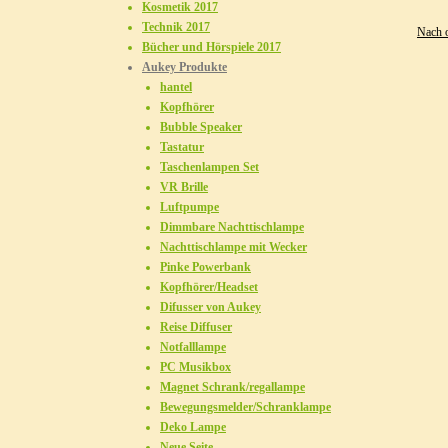
Kosmetik 2017
Technik 2017
Nach 
Bücher und Hörspiele 2017
Aukey Produkte
hantel
Kopfhörer
Bubble Speaker
Tastatur
Taschenlampen Set
VR Brille
Luftpumpe
Dimmbare Nachttischlampe
Nachttischlampe mit Wecker
Pinke Powerbank
Kopfhörer/Headset
Difusser von Aukey
Reise Diffuser
Notfalllampe
PC Musikbox
Magnet Schrank/regallampe
Bewegungsmelder/Schranklampe
Deko Lampe
Neue Seite