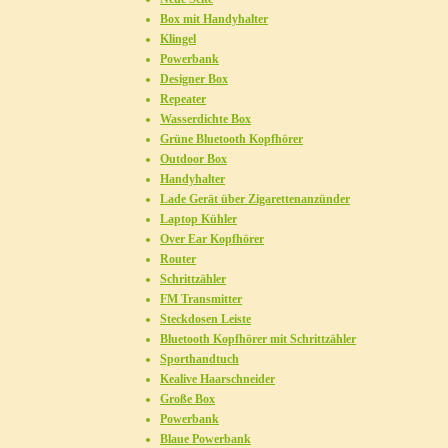
Box mit Handyhalter
Klingel
Powerbank
Designer Box
Repeater
Wasserdichte Box
Grüne Bluetooth Kopfhörer
Outdoor Box
Handyhalter
Lade Gerät über Zigarettenanzünder
Laptop Kühler
Over Ear Kopfhörer
Router
Schrittzähler
FM Transmitter
Steckdosen Leiste
Bluetooth Kopfhörer mit Schrittzähler
Sporthandtuch
Kealive Haarschneider
Große Box
Powerbank
Blaue Powerbank