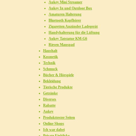
Aukey Mini Streamer
Aukey In und Outdoor Box
Amaturen Halterung
Bluetooth Kopfhörer
Zigaretten Anzünder Ladegerät
Handyhalterung für die Lüftung
Aukey Tatstatur KM-G6
Riesen Mauspad
Haushalt
Kosmetik
Technik
Schmuck
Bücher & Hörspiele
Bekleidung
Tierische Produkte
Getränke
Diverses
Rabatte
Aukey
Produkttester Seiten
Online Shops
Ich war dabei
Private Einblicke