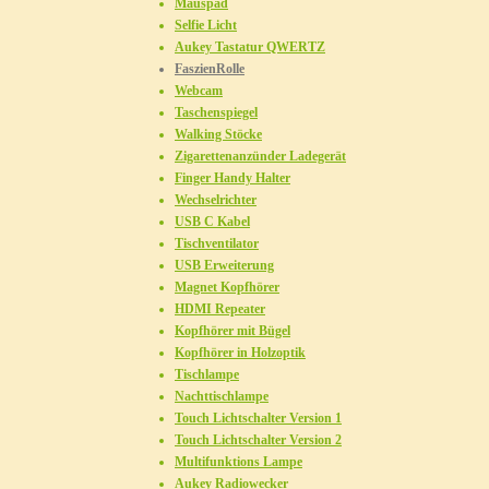
Mauspad
Selfie Licht
Aukey Tastatur QWERTZ
FaszienRolle
Webcam
Taschenspiegel
Walking Stöcke
Zigarettenanzünder Ladegerät
Finger Handy Halter
Wechselrichter
USB C Kabel
Tischventilator
USB Erweiterung
Magnet Kopfhörer
HDMI Repeater
Kopfhörer mit Bügel
Kopfhörer in Holzoptik
Tischlampe
Nachttischlampe
Touch Lichtschalter Version 1
Touch Lichtschalter Version 2
Multifunktions Lampe
Aukey Radiowecker