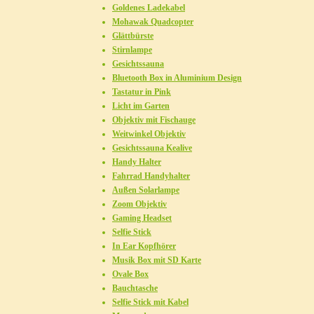
Goldenes Ladekabel
Mohawak Quadcopter
Glättbürste
Stirnlampe
Gesichtssauna
Bluetooth Box in Aluminium Design
Tastatur in Pink
Licht im Garten
Objektiv mit Fischauge
Weitwinkel Objektiv
Gesichtssauna Kealive
Handy Halter
Fahrrad Handyhalter
Außen Solarlampe
Zoom Objektiv
Gaming Headset
Selfie Stick
In Ear Kopfhörer
Musik Box mit SD Karte
Ovale Box
Bauchtasche
Selfie Stick mit Kabel