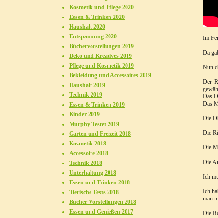
Kosmetik und Pflege 2020
Essen & Trinken 2020
Haushalt 2020
Entspannung 2020
Im Fer
Büchervorstellungen 2019
Da gab
Deko und Kreatives 2019
Pflege und Kosmetik 2019
Nun du
Bekleidung und Accessoires 2019
Der R
Haushalt 2019
gewähr
Technik 2019
Das Ob
Das Ma
Essen & Trinken 2019
Kinder 2019
Die Ob
Murphy Testet 2019
Die Ri
Garten und Freizeit 2018
Kosmetik 2018
Die Ma
Accessoire 2018
Die An
Technik 2018
Unterhaltung 2018
Ich mu
Essen und Trinken 2018
Ich ha
Tierische Tests 2018
man me
Bücher Vorstellungen 2018
Essen und Genießen 2017
Die Ro