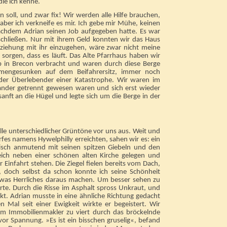
die ich kenne.
 soll, und zwar fix! Wir werden alle Hilfe brauchen,
aber ich verkneife es mir. Ich gebe mir Mühe, keinen
nachdem Adrian seinen Job aufgegeben hatte. Es war
chließen. Nur mit ihrem Geld konnten wir das Haus
ziehung mit ihr einzugehen, wäre zwar nicht meine
sorgen, dass es läuft. Das Alte Pfarrhaus haben wir
b in Brecon verbracht und waren durch diese Berge
mmengesunken auf dem Beifahrersitz, immer noch
 oder Überlebender einer Katastrophe. Wir waren im
ander getrennt gewesen waren und sich erst wieder
anft an die Hügel und legte sich um die Berge in der
Fülle unterschiedlicher Grüntöne vor uns aus. Weit und
fes namens Hywelphilly erreichten, sahen wir es: ein
tisch anmutend mit seinen spitzen Giebeln und den
leich neben einer schönen alten Kirche gelegen und
 Einfahrt stehen. Die Ziegel fielen bereits vom Dach,
t, doch selbst da schon konnte ich seine Schönheit
 etwas Herrliches daraus machen. Um besser sehen zu
rrte. Durch die Risse im Asphalt spross Unkraut, und
kt. Adrian musste in eine ähnliche Richtung gedacht
 Mal seit einer Ewigkeit wirkte er begeistert. Wir
em Immobilienmakler zu viert durch das bröckelnde
vor Spannung. »Es ist ein bisschen gruselig«, befand