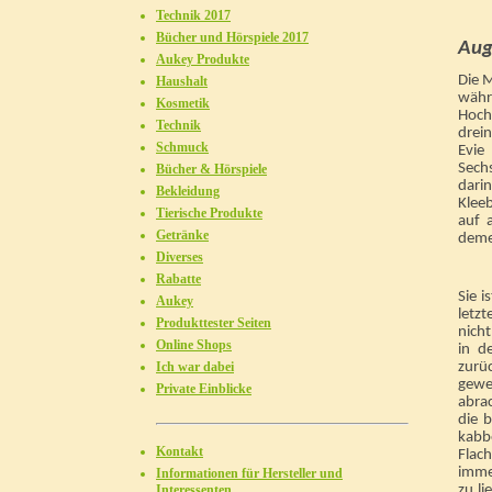
Technik 2017
Bücher und Hörspiele 2017
Aug
Aukey Produkte
Die 
Haushalt
währ
Kosmetik
Hoch
Technik
drein
Schmuck
Evie
Sech
Bücher & Hörspiele
darin
Bekleidung
Kleeb
Tierische Produkte
auf 
Getränke
demen
Diverses
Rabatte
Sie i
Aukey
letzt
Produkttester Seiten
nich
Online Shops
in d
zurüc
Ich war dabei
gewe
Private Einblicke
abra
die 
kabb
Kontakt
Flach
imme
Informationen für Hersteller und
zu l
Interessenten