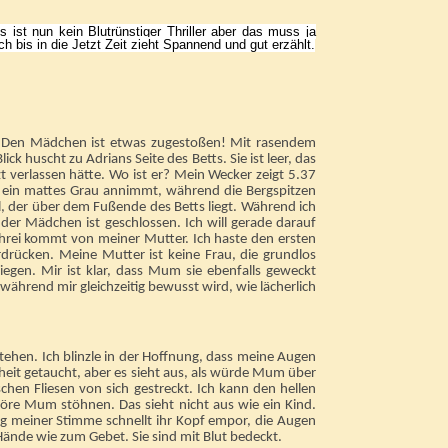
ist nun kein Blutrünstiger Thriller aber das muss ja
h bis in die Jetzt Zeit zieht Spannend und gut erzählt.
. Den Mädchen ist etwas zugestoßen! Mit rasendem
ick huscht zu Adrians Seite des Betts. Sie ist leer, das
t verlassen hätte. Wo ist er? Mein Wecker zeigt 5.37
h ein mattes Grau annimmt, während die Bergspitzen
 der über dem Fußende des Betts liegt. Während ich
 der Mädchen ist geschlossen. Ich will gerade darauf
Schrei kommt von meiner Mutter. Ich haste den ersten
rdrücken. Meine Mutter ist keine Frau, die grundlos
liegen. Mir ist klar, dass Mum sie ebenfalls geweckt
 während mir gleichzeitig bewusst wird, wie lächerlich
stehen. Ich blinzle in der Hoffnung, dass meine Augen
elheit getaucht, aber es sieht aus, als würde Mum über
schen Fliesen von sich gestreckt. Ich kann den hellen
re Mum stöhnen. Das sieht nicht aus wie ein Kind.
g meiner Stimme schnellt ihr Kopf empor, die Augen
ände wie zum Gebet. Sie sind mit Blut bedeckt.