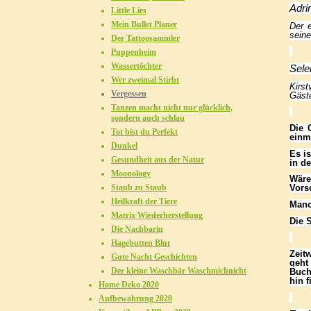
Adri
Little Lies
Mein Bullet Planer
Der 
seine
Der Tattoosammler
Puppenheim
Wassertöchter
Sele
Wer zweimal Stirbt
Kirs
Vergessen
Gäste
Tanzen macht nicht nur glücklich,
sondern auch schlau
Die 
Tot bist du Perfekt
einm
Dunkel
Es i
Gesundheit aus der Natur
in de
Moonology
Wäre
Vors
Staub zu Staub
Heilkraft der Tiere
Manc
Matrix Wiederherstellung
Die 
Die Nachbarin
Hagebutten Blut
Zeit
Gute Nacht Geschichten
geht
Der kleine Waschbär Waschmichnicht
Buch
hin f
Home Deko 2020
Aufbewahrung 2020