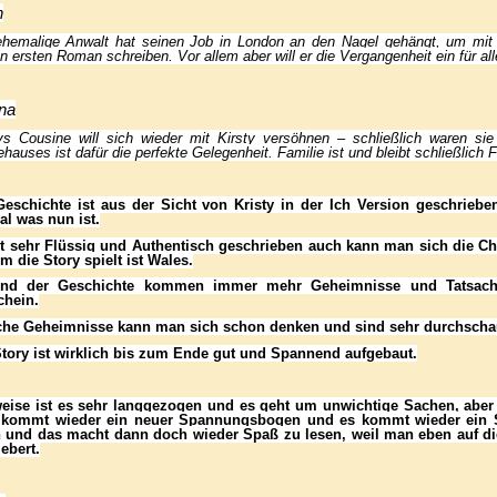
n
ehemalige Anwalt
hat seinen Job in London an den Nagel gehängt, um mit s
n ersten Roman schreiben. Vor allem aber will er die Vergangenheit ein für all
na
tys Cousine
will sich wieder mit Kirsty versöhnen – schließlich waren s
hauses ist dafür die perfekte Gelegenheit. Familie ist und bleibt schließlich 
Geschichte ist aus der Sicht von Kristy in der Ich Version geschriebe
al was nun ist.
st sehr Flüssig und Authentisch geschrieben auch kann man sich die Ch
m die Story spielt ist Wales.
nd der Geschichte kommen immer mehr Geheimnisse und Tatsache
chein.
he Geheimnisse kann man sich schon denken und sind sehr durchschau
Story ist wirklich bis zum Ende gut und Spannend aufgebaut.
weise ist es sehr langgezogen und es geht um unwichtige Sachen, aber
 kommt wieder ein neuer Spannungsbogen und es kommt wieder ein Sp
 und das macht dann doch wieder Spaß zu lesen, weil man eben auf 
iebert.