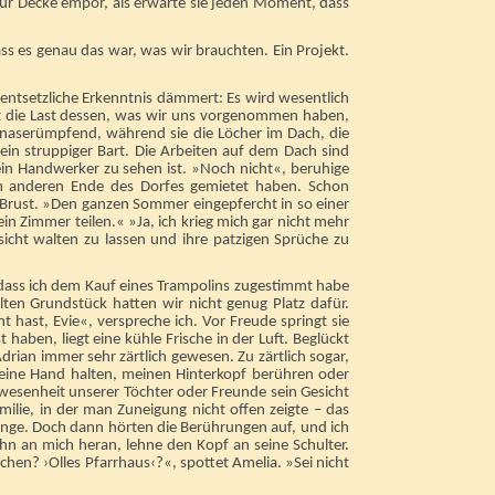
e zur Decke empor, als erwarte sie jeden Moment, dass
s es genau das war, was wir brauchten. Ein Projekt.
 entsetzliche Erkenntnis dämmert: Es wird wesentlich
oht die Last dessen, was wir uns vorgenommen haben,
 naserümpfend, während sie die Löcher im Dach, die
in struppiger Bart. Die Arbeiten auf dem Dach sind
ein Handwerker zu sehen ist. »Noch nicht«, beruhige
m anderen Ende des Dorfes gemietet haben. Schon
Brust. »Den ganzen Sommer eingepfercht in so einer
n Zimmer teilen.« »Ja, ich krieg mich gar nicht mehr
sicht walten zu lassen und ihre patzigen Sprüche zu
dass ich dem Kauf eines Trampolins zugestimmt habe
lten Grundstück hatten wir nicht genug Platz dafür.
hast, Evie«, verspreche ich. Vor Freude springt sie
aben, liegt eine kühle Frische in der Luft. Beglückt
rian immer sehr zärtlich gewesen. Zu zärtlich sogar,
eine Hand halten, meinen Hinterkopf berühren oder
wesenheit unserer Töchter oder Freunde sein Gesicht
ilie, in der man Zuneigung nicht offen zeigte – das
ange. Doch dann hörten die Berührungen auf, und ich
ihn an mich heran, lehne den Kopf an seine Schulter.
en? ›Olles Pfarrhaus‹?«, spottet Amelia. »Sei nicht