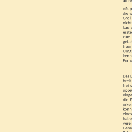
all i
»Supe
die w
Grol
nich
kauf
erst
zum 
gefa
trau
Umga
kenne
Fern
Das L
breit
frei
üppi
einge
die 
erke
könne
eine
habe
vere
Gemäu