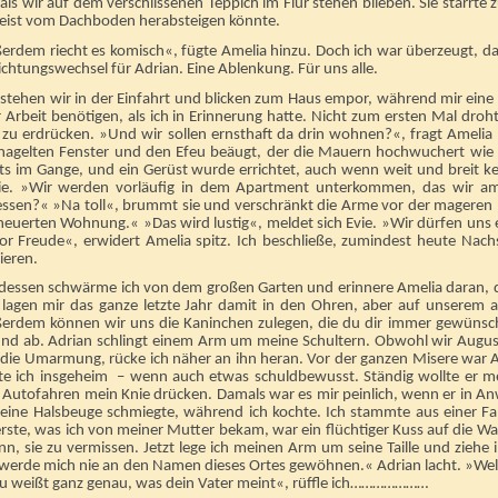
 als wir auf dem verschlissenen Teppich im Flur stehen blieben. Sie starrt
Geist vom Dachboden herabsteigen könnte.
erdem riecht es komisch«, fügte Amelia hinzu. Doch ich war überzeugt, das
ichtungswechsel für Adrian. Eine Ablenkung. Für uns alle.
 stehen wir in der Einfahrt und blicken zum Haus empor, während mir eine
 Arbeit benötigen, als ich in Erinnerung hatte. Nicht zum ersten Mal dr
 zu erdrücken. »Und wir sollen ernsthaft da drin wohnen?«, fragt Amelia
nagelten Fenster und den Efeu beäugt, der die Mauern hochwuchert wie e
its im Gange, und ein Gerüst wurde errichtet, auch wenn weit und breit k
sie. »Wir werden vorläufig in dem Apartment unterkommen, das wir a
essen?« »Na toll«, brummt sie und verschränkt die Arme vor der mageren 
euerten Wohnung.« »Das wird lustig«, meldet sich Evie. »Wir dürfen uns ei
vor Freude«, erwidert Amelia spitz. Ich beschließe, zumindest heute Nach
ieren.
tdessen schwärme ich von dem großen Garten und erinnere Amelia daran, 
e lagen mir das ganze letzte Jahr damit in den Ohren, aber auf unserem a
erdem können wir uns die Kaninchen zulegen, die du dir immer gewünscht 
nd ab. Adrian schlingt einem Arm um meine Schultern. Obwohl wir August h
die Umarmung, rücke ich näher an ihn heran. Vor der ganzen Misere war Ad
te ich insgeheim – wenn auch etwas schuldbewusst. Ständig wollte er m
 Autofahren mein Knie drücken. Damals war es mir peinlich, wenn er in An
eine Halsbeuge schmiegte, während ich kochte. Ich stammte aus einer Fam
rste, was ich von meiner Mutter bekam, war ein flüchtiger Kuss auf die W
n, sie zu vermissen. Jetzt lege ich meinen Arm um seine Taille und ziehe 
 werde mich nie an den Namen dieses Ortes gewöhnen.« Adrian lacht. »Welch
Du weißt ganz genau, was dein Vater meint«, rüffle ich…………………