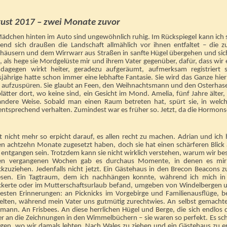
ust 2017 – zwei Monate zuvor
Mädchen hinten im Auto sind ungewöhnlich ruhig. Im Rückspiegel kann ich 
end sich draußen die Landschaft allmählich vor ihnen entfaltet – die z
häusern und dem Wirrwarr aus Straßen in sanfte Hügel übergehen und sich i
, als hege sie Mordgelüste mir und ihrem Vater gegenüber, dafür, dass wir
 dagegen wirkt heiter, geradezu aufgeräumt, aufmerksam registriert si
sjährige hatte schon immer eine lebhafte Fantasie. Sie wird das Ganze hie
 aufzuspüren. Sie glaubt an Feen, den Weihnachtsmann und den Osterhasen. 
lätter dort, wo keine sind, ein Gesicht im Mond. Amelia, fünf Jahre älter, i
andere Weise. Sobald man einen Raum betreten hat, spürt sie, in welc
tsprechend verhalten. Zumindest war es früher so. Jetzt, da die Hormonsch
st nicht mehr so erpicht darauf, es allen recht zu machen. Adrian und ic
en achtzehn Monate zugesetzt haben, doch sie hat einen schärferen Blick a
t entgangen sein. Trotzdem kann sie nicht wirklich verstehen, warum wir 
en vergangenen Wochen gab es durchaus Momente, in denen es mir g
kzuziehen. Jedenfalls nicht jetzt. Ein Gästehaus in den Brecon Beacons z
sen. Ein Tagtraum, dem ich nachhängen konnte, während ich mich in
ckerte oder im Mutterschaftsurlaub befand, umgeben von Windelbergen u
besten Erinnerungen: an Picknicks im Vorgebirge und Familienausflüge, 
elten, während mein Vater uns gutmütig zurechtwies. An selbst gemacht
mann. An Frisbees. An diese herrlichen Hügel und Berge, die sich endlos 
r an die Zeichnungen in den Wimmelbüchern – sie waren so perfekt. Es sch
iegen, wo wir damals lebten. Nach Wales zu ziehen und ein Gästehaus zu er