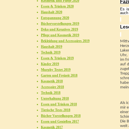
Kosmetik und Pflege 2020
Fazi
Essen & Trinken 2020
Es is
Haushalt 2020
auch 
Entspannung 2020
Büchervorstellungen 2019
Les
Deko und Kreatives 2019
Pflege und Kosmetik 2019
Bekleidung und Accessoires 2019
Mitt
Herze
Haushalt 2019
Laken
Technik 2019
Uhr,
Essen & Trinken 2019
im f
Kinder 2019
auf d
zugeh
Murphy Testet 2019
Trep
Garten und Freizeit 2018
schre
Kosmetik 2018
haben
Accessoire 2018
mein
Technik 2018
Unterhaltung 2018
Als i
Essen und Trinken 2018
mir e
Tierische Tests 2018
einer
Bücher Vorstellungen 2018
Schi
Die 
Essen und Genießen 2017
weit 
Kosmetik 2017