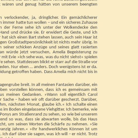
ig wären und genug hätten von unserem beengten
verlockender, ja, dringlicher. Ein gemächlicherer
n immer hatte tun wollen – und ein sicheres Zuhause
n der Ferne sehe ich unter der Wolkendecke den
Hand und drücke sie. Er erwidert die Geste, und ich
r hat sich einen Bart stehen lassen, auch sein Haar ist
igen Großstadtpersönlichkeit ist nichts mehr übrig. In
 seiner schicken Anzüge und seines glatt rasierten
ian würde jetzt versuchen, Amelia Begeisterung zu
it Evie »Ich sehe was, was du nicht siehst« spielen
e sehen. Stattdessen blickt er starr auf die Straße vor
rieden. Nur eben … anders. Doch wenigstens ist er da.
eidung getroffen haben. Dass Amelia mich nicht bis in
agengrube breit. In all meinen Fantasien darüber, ein
eben vorstellen können, dass ich es gemeinsam mit
us meinen Gedanken. »Wann soll eigentlich Carol
er Sache – haben wir oft darüber gescherzt. Darüber,
hm, nächsten Monat, glaube ich.« Ich schalte einen
as im Boden eingelassene Viehgitter. Ich bemerke, wie
von Ponys am Straßenrand zu sehen, so wie bei unserem
gend so was, dass sie abwarten wolle, bis das Haus
lacht, um seinen Worten die Schärfe zu nehmen. »Sie
zwanzig Jahren.« »Ihr handwerkliches Können ist um
Ich darf über sie sagen, was ich will – er nicht. Trotz