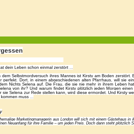
rgessen
hat dein Leben schon einmal zerstört ...
 dem Selbstmordversuch ihres Mannes ist Kirsty am Boden zerstört. E
r perfekt. Dort, in einem abgeschiedenen alten Pfarrhaus, will sie e
dem Nichts Selena auf. Die Frau, die sie nie mehr in ihrem Leben hat
 Selena von ihr? Und warum findet Kirsty plötzlich jeden Morgen ein
r sie Selena zur Rede stellen kann, wird diese ermordet. Und Kirsty w
t kommen muss ...
ty
ehemalige Marketingmanagerin
aus London will sich mit einem Gästehaus in ih
einen Neuanfang für ihre Familie – um jeden Preis. Doch dann steht plötzlich S