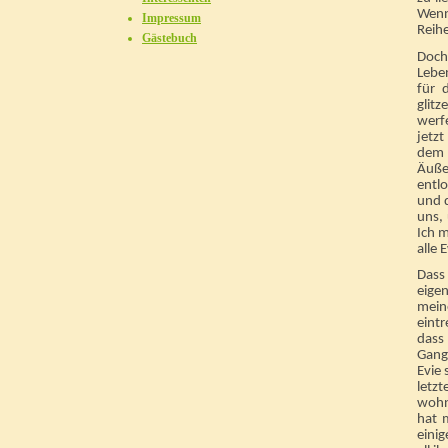
Wenn
Impressum
Reih
Gästebuch
Doch
Lebe
für 
glit
werfe
jetzt
dem 
Äuße
entl
und d
uns, 
Ich m
alle 
Dass 
eige
mein
eintr
dass
Gang 
Evie 
letz
wohn
hat 
einig