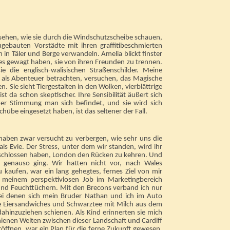
sehen, wie sie durch die Windschutzscheibe schauen,
ugebauten Vorstädte mit ihren graffitibeschmierten
n Täler und Berge verwandeln. Amelia blickt finster
 es gewagt haben, sie von ihren Freunden zu trennen.
e die englisch-walisischen Straßenschilder. Meine
r als Abenteuer betrachten, versuchen, das Magische
Sie sieht Tiergestalten in den Wolken, vierblättrige
st da schon skeptischer. Ihre Sensibilität äußert sich
her Stimmung man sich befindet, und sie wird sich
übe eingesetzt haben, ist das seltener der Fall.
h haben zwar versucht zu verbergen, wie sehr uns die
ls Evie. Der Stress, unter dem wir standen, wird ihr
beschlossen haben, London den Rücken zu kehren. Und
enauso ging. Wir hatten nicht vor, nach Wales
u kaufen, war ein lang gehegtes, fernes Ziel von mir
 meinem perspektivlosen Job im Marketingbereich
nd Feuchttüchern. Mit den Brecons verband ich nur
bei denen sich mein Bruder Nathan und ich im Auto
e Eiersandwiches und Schwarztee mit Milch aus dem
dahinzuziehen schienen. Als Kind erinnerten sie mich
ienen Welten zwischen dieser Landschaft und Cardiff
öffnen, war ein Plan für die ferne Zukunft gewesen.