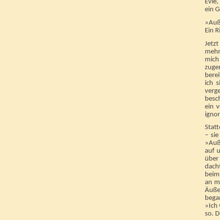
Evie,
ein 
»Auß
Ein R
Jetzt
mehr
mich
zuge
bere
ich 
verg
besch
ein 
ignor
Stat
– si
»Auß
auf u
über 
dach
beim
an m
Äuße
began
»Ich
so. 