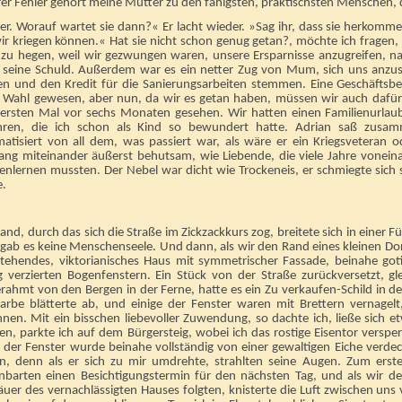
hrer Fehler gehört meine Mutter zu den fähigsten, praktischsten Menschen, 
r. Worauf wartet sie dann?« Er lacht wieder. »Sag ihr, dass sie herkommen
ir kriegen können.« Hat sie nicht schon genug getan?, möchte ich fragen, 
l zu hegen, weil wir gezwungen waren, unsere Ersparnisse anzugreifen, 
t seine Schuld. Außerdem war es ein netter Zug von Mum, sich uns anzus
en und den Kredit für die Sanierungsarbeiten stemmen. Eine Geschäftsbe
e Wahl gewesen, aber nun, da wir es getan haben, müssen wir auch dafür 
ersten Mal vor sechs Monaten gesehen. Wir hatten einen Familienurlau
hren, die ich schon als Kind so bewundert hatte. Adrian saß zusa
matisiert von all dem, was passiert war, als wäre er ein Kriegsveteran
ng miteinander äußerst behutsam, wie Liebende, die viele Jahre vonein
nlernen mussten. Der Nebel war dicht wie Trockeneis, er schmiegte sich s
e.
and, durch das sich die Straße im Zickzackkurs zog, breitete sich in einer 
 gab es keine Menschenseele. Und dann, als wir den Rand eines kleinen Dor
 stehendes, viktorianisches Haus mit symmetrischer Fassade, beinahe go
g verzierten Bogenfenstern. Ein Stück von der Straße zurückversetzt, g
rahmt von den Bergen in der Ferne, hatte es ein Zu verkaufen-Schild in der
Farbe blätterte ab, und einige der Fenster waren mit Brettern vernagel
nnen. Mit ein bisschen liebevoller Zuwendung, so dachte ich, ließe sich
n, parkte ich auf dem Bürgersteig, wobei ich das rostige Eisentor verspe
s der Fenster wurde beinahe vollständig von einer gewaltigen Eiche verdec
n, denn als er sich zu mir umdrehte, strahlten seine Augen. Zum ersten
inbarten einen Besichtigungstermin für den nächsten Tag, und als wir d
er des vernachlässigten Hauses folgten, knisterte die Luft zwischen uns 