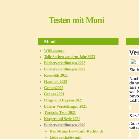
Testen mit Moni
Menü
Willkommen
Ve
Tolle Sachen aus dem Jahr 2023
Büchervorstellungen 2023
Büchervorstellungen 2022
Sie 
Kosmetik 2022
Nach
Haushalt 2022
dahe
aus 
Genuss2022
will
Genuss 2021
bevo
Lich
Pflege und Hygiene 2021
Bücher Vorstellungen 2021
Tierische Tests 2021
Kirs
Körper und Seele 2021
Die 
Büchervorstellungen 2020
will 
Das Strunz-Low-Carb-Kochbuch
Liebe mich,töte mich