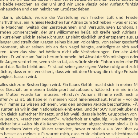
 beide Mädchen an der Uni und wir Ende vierzig oder Anfang fünfz
enhäuschen und dem hektischen Großstadtleben.
 dann, plötzlich, wurde die Vorstellung von frischer Luft und Frieden 
nsrhythmus, ein ruhiges Fleckchen für Adrian zum Schreiben – was er scho
die Mädchen, weitab der Zerstreuungen und Versuchungen Londons. I
zernden Sonnenschein, der uns willkommen heißt. Ich greife nach Adrians 
 kurz einen Blick in seine Richtung. Er sieht glücklich und entspannt aus. E
 länger und streift den Kragen seines blauen Poloshirts. Von seiner geschäft
Moment, als er seinen Job an den Nagel hängte, entledigte er sich auch
ren. Aber das sind bei Weitem nicht alle Veränderungen. Der alte Adr
ocken. Er würde am Radio herumfummeln, bei Absolute 90s mitsingen oder m
ie Augen verdrehen, wenn sie so tat, als würde sie ein Einhorn oder eine Elf
und das Radio bleibt aus. Er ist auf seine ganz eigene Weise ruhig und zuf
öchte, dass er mir versichert, dass wir mit dem Umzug die richtige Entsch
Ewigkeit hassen wird.
alles sich zum Besten fügen wird. Ein flaues Gefühl macht sich in meiner M
nes Geschäft an meinem Lieblingsort aufzubauen, hätte ich mir nie im L
er Mutter würde tun müssen. »Kirsty?« Adrians Stimme reißt mich a
effen?« Es ist, als habe er in meinen Kopf hineingeschaut. Früher – vor d
 wir immer zu wissen schienen, was den anderen gerade beschäftigte. »Ä
runter, als wir in den Nationalpark einbiegen, und der SUV rumpelt über d
sich gleich aufrechter hinsetzt, und ich weiß, dass sie hofft, Grüppchen 
ten Besuch. »Nächsten Monat?«, wiederholt er ungläubig. »Sie meinte ir
licher ist.« »Also bis die Renovierungsarbeiten abgeschlossen sind.« Er 
mit meinem Vater zig Häuser renoviert, bevor er starb.« »Ja. Vor über 
es besser als meines.« Es wurmt mich, dass er sie einfach so schlechtmacht. 