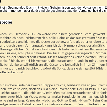
t
t ein Spannendes Buch mit vielen Geheimnissen aus der Vergangenheit. Es 
nicht immer sein aber dafür sind die geschnisse aus der Vergangenheit die sic
eprobe
woch, 25. Oktober 2017 Ich werde von einem gellenden Schrei geweckt
n fahre ich hoch. Nichts regt sich. Stille. Habe ich das nur geträumt? Mein Bl
 zerknittert und klamm, die Decke zurückgeworfen, als ob er es überstürz
 und durch einen Vorhangspalt kann ich den Himmel sehen, der allmählic
rühmorgendlichen Dunst verschwinden. Ich taste nach meinem Bademantel,
en Flur eile, schlüpfe ich hinein. Die Tür zum gegenüberliegenden Zimmer
en, als der Schrei erneut ertönt. Dieses Mal gibt es keinen Zweifel. Der 
penlauf hinab, wobei ich versuche, die aufsteigende Panik in mir zu unte
it. Ich denke unwillkürlich an die Gäste, die behaglich in ihren Zimmern 
 muss, und mich beschleicht sofort die Sorge, dass sie sich gestört fühlen,
e Bedenken sind.
ch das obere Ende der zweiten Treppe erreiche, bleibe ich wie angewurzelt 
inen Streich spielen, doch das Bild bleibt unverändert. Der Flur ist in Dunk
 Leiche kauern – die leblosen Gliedmaßen auf den restaurierten viktoriani
mmer einer bleichen Wade, eines schmalen Handgelenks ausmachen. Ich hö
Beine sind zu lang. Keines der Mädchen. Gott sei Dank. »Mum?« Beim Klan
aufgerissen vor Entsetzen und noch etwas anderem … Furcht. Sie hebt die H