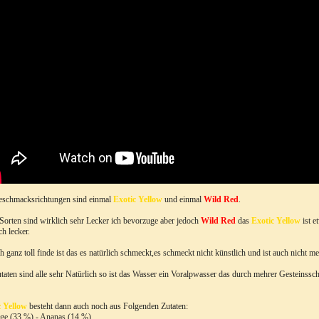
eschmacksrichtungen sind einmal
Exotic Yellow
und einmal
Wild Red
.
Sorten sind wirklich sehr Lecker ich bevorzuge aber jedoch
Wild Red
das
Exotic Yellow
ist e
h lecker.
h ganz toll finde ist das es natürlich schmeckt,es schmeckt nicht künstlich und ist auch nicht m
taten sind alle sehr Natürlich so ist das Wasser ein Voralpwasser das durch mehrer Gesteinss
c Yellow
besteht dann auch noch aus Folgenden Zutaten:
nge (33 %)
- Ananas (14 %)