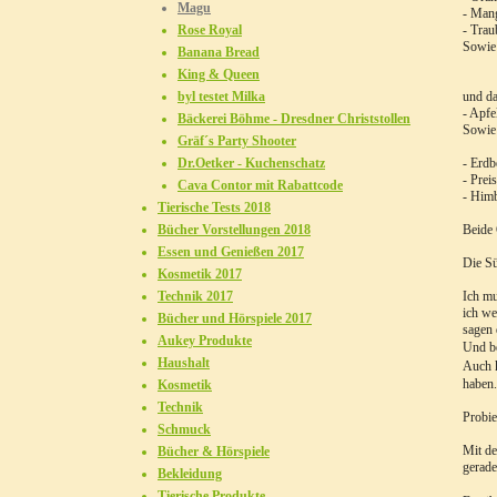
Magu
- Man
Rose Royal
- Trau
Sowie
Banana Bread
King & Queen
byl testet Milka
und d
- Apfe
Bäckerei Böhme - Dresdner Christstollen
Sowie 
Gräf´s Party Shooter
Dr.Oetker - Kuchenschatz
- Erdb
- Prei
Cava Contor mit Rabattcode
- Him
Tierische Tests 2018
Bücher Vorstellungen 2018
Beide 
Essen und Genießen 2017
Die Sü
Kosmetik 2017
Technik 2017
Ich mu
ich we
Bücher und Hörspiele 2017
sagen 
Aukey Produkte
Und b
Haushalt
Auch 
haben.
Kosmetik
Technik
Probie
Schmuck
Mit de
Bücher & Hörspiele
gerad
Bekleidung
Tierische Produkte