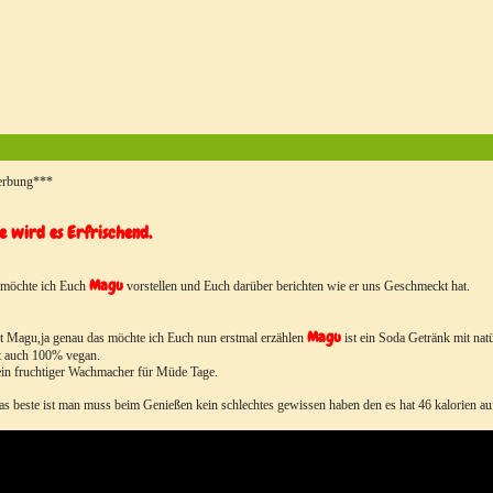
rbung***
e wird es Erfrischend.
Magu
 möchte ich Euch
vorstellen und Euch darüber berichten wie er uns Geschmeckt hat.
Magu
t Magu,ja genau das möchte ich Euch nun erstmal erzählen
ist ein Soda Getränk mit na
t auch 100% vegan.
in fruchtiger Wachmacher für Müde Tage.
s beste ist man muss beim Genießen kein schlechtes gewissen haben den es hat 46 kalorien au