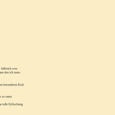
r hilfreich wen
kann den ich muss
inen besonderen Kick
 so sauer.
e tolle Erfrischung