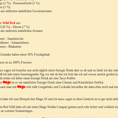
go (1 %)
- Passionsfrucht (1 %)
be (1 %)
 aus mehreren natürlichen Gewürzaromen.
as
Wild Red
aus:
l (43 %)
- Zitrone (7 %)
aus mehreren natürlichen Aromen:
eere
- Sauerkirsche
selbeere
- Johannisbeere
beere
- Rhabarber
Getränke haben einen 50% Fruchtgehalt.
sse ist zu 100% Fructose.
ss sagen ich brauche nun nicht täglich einen Energie Drink aber so ab und zu finde ich das seh
iß ich hab einen Anstrengenden Tag vor mir da bin ich froh das ich auf sowas zurück greifen 
da trinke ich lieber einen Energie Drink als eine Tasse Kaffee.
Magu
ei
ist es ein natürlicher Energie Drink ohne Chemie und Künstlichen Stoffen.
Magu
kann man mit
sehr tolle Longdrinks und Cocktails herstellen die dann eben noch mal e
rt habe ich zum Beispiel den Magu 43 und ich muss sagen in dem Gemisch ist er gar nicht mehr
m Red Wild habe ich mir einen Magu Wodka Campari gemixt auch sehr lecker und wirklich ein
e an warmen Sommertagen.