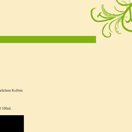
türlichem Koffein
f 100ml.