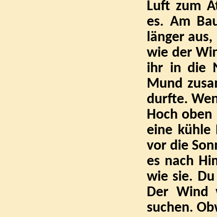
Luft zum At
es. Am Bau
länger aus, 
wie der Win
ihr in die
Mund zusam
durfte. Wen
Hoch oben 
eine kühle
vor die So
es nach Hi
wie sie. Du
Der Wind w
suchen. Obw