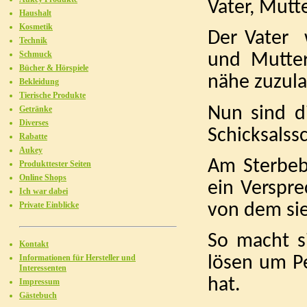
Vater, Mutt
Haushalt
Kosmetik
Der Vater 
Technik
Schmuck
und Mutter
Bücher & Hörspiele
nähe zuzula
Bekleidung
Tierische Produkte
Nun sind 
Getränke
Diverses
Schicksalssc
Rabatte
Aukey
Am Sterbeb
Produkttester Seiten
Online Shops
ein Verspre
Ich war dabei
Private Einblicke
von dem sie
So macht s
Kontakt
Informationen für Hersteller und
lösen um Pe
Interessenten
hat.
Impressum
Gästebuch