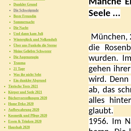
Manche Er
Dunkler Grund
Die Schweigende
Seele ...
Beste Freundin
Sommernacht
Die Nacht
Und dann kam Juli
München, 2
Winterglück und Nelkenduft
Über uns Funkeln die Sterne
die Rosenb
Meine Geliebte Schwester
wurden. Im
Die Augenzeugin
Trauma
gehen ihrer
21 Tage
Was ihr nicht Seht
wird. Denn
Ein dunkler Abgrund
Tierische Tests 2021
ab, das sch
Körper und Seele 2021
Büchervorstellungen 2020
alles hint
Home Deko 2020
glaubt.
Aufbewahrung 2020
Kosmetik und Pflege 2020
1956. Im N
Essen & Trinken 2020
Haushalt 2020