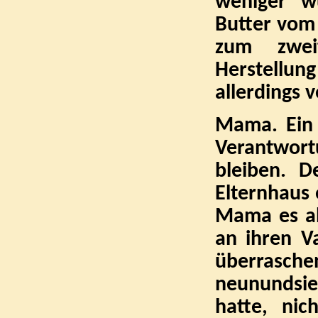
weniger w
Butter vom 
zum zwei
Herstellun
allerdings 
Mama. Ein 
Verantwortu
bleiben. D
Elternhaus
Mama es al
an ihren Va
überrasche
neunundsie
hatte, nic