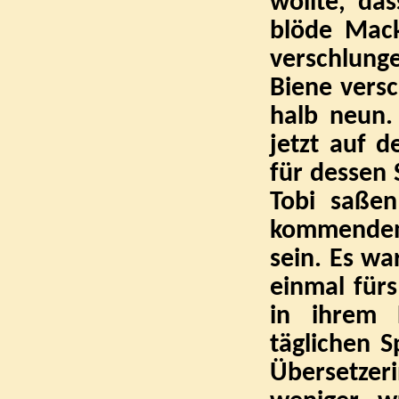
wollte, da
blöde Mack
verschlung
Biene versc
halb neun.
jetzt auf d
für dessen S
Tobi saßen
kommenden J
sein. Es wa
einmal fürs
in ihrem 
täglichen 
Übersetzeri