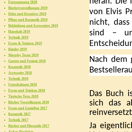
heran. Die 
Entspannung 2020
Büchervorstellungen 2019
von Elvis P
Deko und Kreatives 2019
Pflege und Kosmetik 2019
nicht, das
Bekleidung und Accessoires 2019
sind – un
Haushalt 2019
Technik 2019
Entscheidun
Essen & Trinken 2019
Kinder 2019
Murphy Testet 2019
Nach dem g
Garten und Freizeit 2018
Kosmetik 2018
Bestsellera
Accessoire 2018
Technik 2018
Unterhaltung 2018
Essen und Trinken 2018
Das Buch i
Tierische Tests 2018
sich das a
Bücher Vorstellungen 2018
Essen und Genießen 2017
reinversetzt
Kosmetik 2017
Technik 2017
Ja eigentli
Bücher und Hörspiele 2017
Aukey Produkte