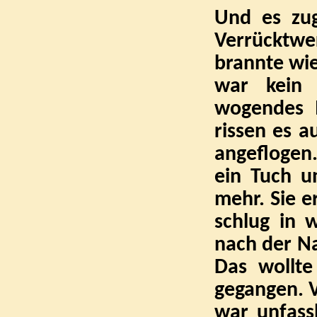
Und es zug
Verrücktwer
brannte wie
war kein 
wogendes M
rissen es a
angeflogen.
ein Tuch u
mehr. Sie e
schlug in w
nach der Na
Das wollte
gegangen. V
war unfassb