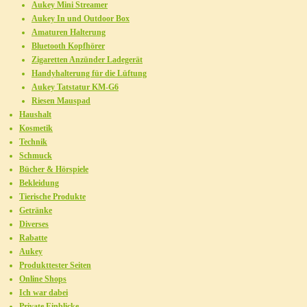
Aukey Mini Streamer
Aukey In und Outdoor Box
Amaturen Halterung
Bluetooth Kopfhörer
Zigaretten Anzünder Ladegerät
Handyhalterung für die Lüftung
Aukey Tatstatur KM-G6
Riesen Mauspad
Haushalt
Kosmetik
Technik
Schmuck
Bücher & Hörspiele
Bekleidung
Tierische Produkte
Getränke
Diverses
Rabatte
Aukey
Produkttester Seiten
Online Shops
Ich war dabei
Private Einblicke