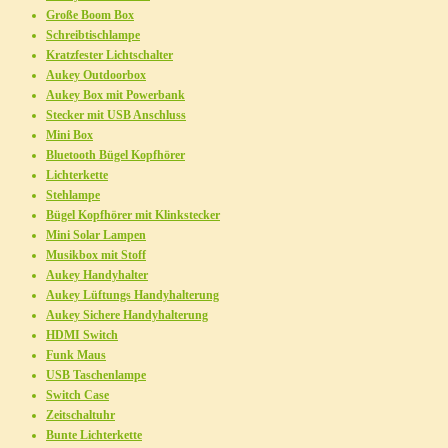
Große Boom Box
Schreibtischlampe
Kratzfester Lichtschalter
Aukey Outdoorbox
Aukey Box mit Powerbank
Stecker mit USB Anschluss
Mini Box
Bluetooth Bügel Kopfhörer
Lichterkette
Stehlampe
Bügel Kopfhörer mit Klinkstecker
Mini Solar Lampen
Musikbox mit Stoff
Aukey Handyhalter
Aukey Lüftungs Handyhalterung
Aukey Sichere Handyhalterung
HDMI Switch
Funk Maus
USB Taschenlampe
Switch Case
Zeitschaltuhr
Bunte Lichterkette