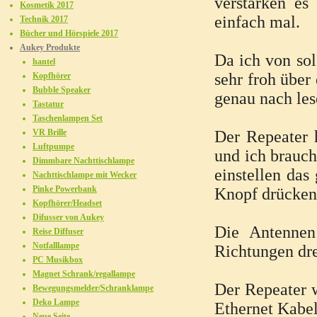
verstärken es
Kosmetik 2017
einfach mal.
Technik 2017
Bücher und Hörspiele 2017
Aukey Produkte
Da ich von so
hantel
sehr froh über
Kopfhörer
Bubble Speaker
genau nach le
Tastatur
Taschenlampen Set
VR Brille
Der Repeater 
Luftpumpe
und ich brauch
Dimmbare Nachttischlampe
einstellen das
Nachttischlampe mit Wecker
Pinke Powerbank
Knopf drücken 
Kopfhörer/Headset
Difusser von Aukey
Die Antennen
Reise Diffuser
Notfalllampe
Richtungen dr
PC Musikbox
Magnet Schrank/regallampe
Der Repeater w
Bewegungsmelder/Schranklampe
Deko Lampe
Ethernet Kabel
Neue Seite