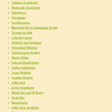
Goldenes Ladekabel
Mohawak Quadcopter
Glättbürste
Stirnlampe
Gesichtssauna
Bluetooth Box in Aluminium Design
Tastatur in Pink
Licht im Garten
Objektiv mit Fischauge
Weitwinkel Objektiv
Gesichtssauna Kealive
Handy Halter
Fahrrad Handyhalter
Außen Solarlampe
Zoom Objektiv
Gaming Headset
Selfie Stick
In Ear Kopfhörer
Musik Box mit SD Karte
Ovale Box
Bauchtasche
Selfie Stick mit Kabel