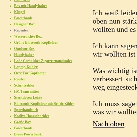
Box mit Handyhalter
Ich weiß leide
Klingel
Powerbank
oben nun stärk
Designer Box
wollten und es
Repeater
Wasserdichte Box
Grüne Bluetooth Kopfhörer
Ich kann sagen
Outdoor Box
wir wollten ist
Handyhalter
Lade Gerät über Zigarettenanzünder
Laptop Kühler
Was wichtig is
Over Ear Kopfhörer
verbessert sic
Router
Schrittzähler
weg eingesteck
FM Transmitter
Steckdosen Leiste
Ich muss sagen
Bluetooth Kopfhörer mit Schrittzähler
Sporthandtuch
was wir wollte
Kealive Haarschneider
Große Box
Nach oben
Powerbank
Blaue Powerbank