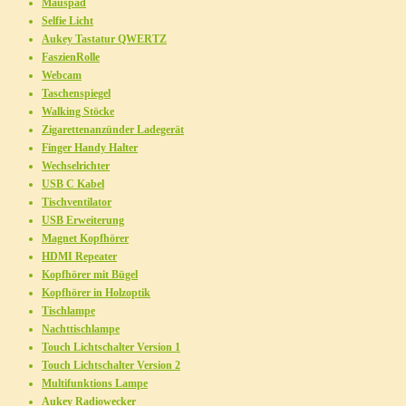
Mauspad
Selfie Licht
Aukey Tastatur QWERTZ
FaszienRolle
Webcam
Taschenspiegel
Walking Stöcke
Zigarettenanzünder Ladegerät
Finger Handy Halter
Wechselrichter
USB C Kabel
Tischventilator
USB Erweiterung
Magnet Kopfhörer
HDMI Repeater
Kopfhörer mit Bügel
Kopfhörer in Holzoptik
Tischlampe
Nachttischlampe
Touch Lichtschalter Version 1
Touch Lichtschalter Version 2
Multifunktions Lampe
Aukey Radiowecker