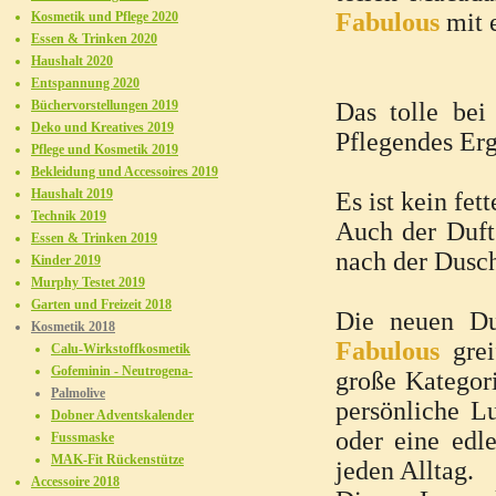
Fabulous
mit 
Kosmetik und Pflege 2020
Essen & Trinken 2020
Haushalt 2020
Entspannung 2020
Büchervorstellungen 2019
Das tolle bei
Deko und Kreatives 2019
Pflegendes Erg
Pflege und Kosmetik 2019
Bekleidung und Accessoires 2019
Haushalt 2019
Es ist kein fe
Technik 2019
Auch der Duft 
Essen & Trinken 2019
nach der Dusch
Kinder 2019
Murphy Testet 2019
Garten und Freizeit 2018
Die neuen Du
Kosmetik 2018
Fabulous
grei
Calu-Wirkstoffkosmetik
Gofeminin - Neutrogena-
große Kategori
Palmolive
persönliche L
Dobner Adventskalender
oder eine edl
Fussmaske
MAK-Fit Rückenstütze
jeden Alltag.
Accessoire 2018