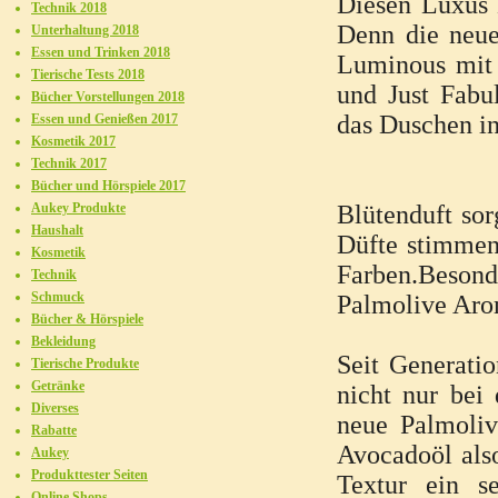
Diesen Luxus k
Technik 2018
Denn die neue
Unterhaltung 2018
Essen und Trinken 2018
Luminous mit 
Tierische Tests 2018
und Just Fabu
Bücher Vorstellungen 2018
das Duschen i
Essen und Genießen 2017
Kosmetik 2017
Technik 2017
Bücher und Hörspiele 2017
Aukey Produkte
Blütenduft sor
Haushalt
Düfte stimmen
Kosmetik
Farben.Besonde
Technik
Schmuck
Palmolive Aro
Bücher & Hörspiele
Bekleidung
Seit Generatio
Tierische Produkte
Getränke
nicht nur bei
Diverses
neue Palmoli
Rabatte
Avocadoöl also
Aukey
Produkttester Seiten
Textur ein s
Online Shops