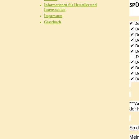
SP
Informationen für Hersteller und
Interessenten
Impressum
Gästebuch
✔
De
✔
De
✔
De
✔
De
✔
De
✔
De
Dein
✔
De
✔
De
✔
De
✔
De
***A
der 
So d
Mein