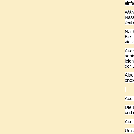
einf
Währ
Nass
Zeit
Nach
Bess
viel
Auch
schi
leic
der 
Also
entd
Auch
Die 
und 
Auch
Um z