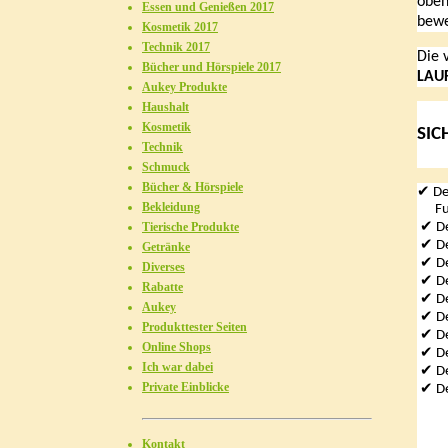
oben
Essen und Genießen 2017
bewe
Kosmetik 2017
Technik 2017
Die 
Bücher und Hörspiele 2017
LAU
Aukey Produkte
Haushalt
Kosmetik
SI
Technik
Schmuck
Bücher & Hörspiele
✔
De
Bekleidung
Funk
✔
Tierische Produkte
De
✔
De
Getränke
✔
De
Diverses
✔
De
Rabatte
✔
De
Aukey
✔
De
Produkttester Seiten
✔
De
Online Shops
✔
De
Ich war dabei
✔
De
Private Einblicke
✔
De
Kontakt