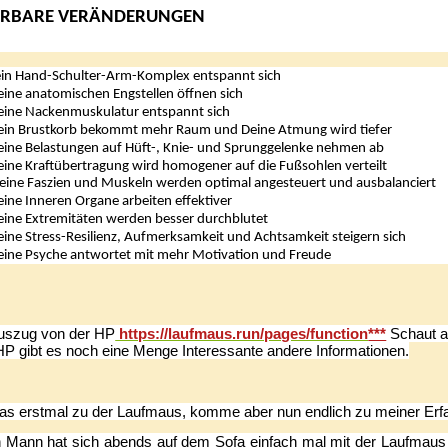
ÜRBARE VERÄNDERUNGEN
in Hand-Schulter-Arm-Komplex entspannt sich
ine anatomischen Engstellen öffnen sich
ine Nackenmuskulatur entspannt sich
in Brustkorb bekommt mehr Raum und Deine Atmung wird tiefer
ine Belastungen auf Hüft-, Knie- und Sprunggelenke nehmen ab
ine Kraftübertragung wird homogener auf die Fußsohlen verteilt
e Faszien und Muskeln werden optimal angesteuert und ausbalanciert
ine Inneren Organe arbeiten effektiver
ine Extremitäten werden besser durchblutet
ine Stress-Resilienz, Aufmerksamkeit und Achtsamkeit steigern sich
ine Psyche antwortet mit mehr Motivation und Freude
uszug von der HP
https://laufmaus.run/pages/function
***
Schaut ab
HP gibt es noch eine Menge Interessante andere Informationen.
as erstmal zu der Laufmaus, komme aber nun endlich zu meiner Erf
 Mann hat sich abends auf dem Sofa einfach mal mit der Laufmaus 