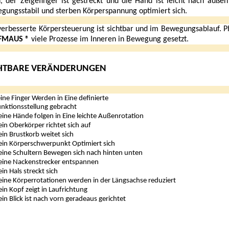
, der Zeigefinger ist gestreckt und die Hand ist leicht nach außen
gungsstabil und sterben Körperspannung optimiert sich.
verbesserte Körpersteuerung ist sichtbar und im Bewegungsablauf. P
FMAUS
® viele Prozesse im Inneren in Bewegung gesetzt.
CHTBARE VERÄNDERUNGEN
ine Finger Werden in Eine definierte
tionsstellung gebracht
ine Hände folgen in Eine leichte Außenrotation
in Oberkörper richtet sich auf
in Brustkorb weitet sich
in Körperschwerpunkt Optimiert sich
ine Schultern Bewegen sich nach hinten unten
ine Nackenstrecker entspannen
in Hals streckt sich
ine Körperrotationen werden in der Längsachse reduziert
in Kopf zeigt in Laufrichtung
in Blick ist nach vorn geradeaus gerichtet