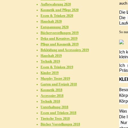
auch 
Aufbewahrung 2020
Kosmetik und Pflege 2020
Die
Essen & Trinken 2020
Die
Haushalt 2020
Lauf
Entspannung 2020
So nun
Büchervorstellungen 2019
Deko und Kreatives 2019
Pflege und Kosmetik 2019
Bekleidung und Accessoires 2019
Ich 
Haushalt 2019
klei
Technik 2019
Ich
Essen & Trinken 2019
Präs
Kinder 2019
Murphy Testet 2019
KLE
Garten und Freizeit 2018
Beso
Kosmetik 2018
Körp
Accessoire 2018
Körp
Technik 2018
Unterhaltung 2018
Was 
Essen und Trinken 2018
Die 
Tierische Tests 2018
Nur 
Bücher Vorstellungen 2018