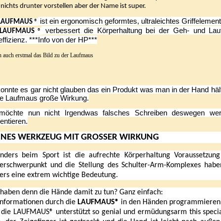
nichts drunter vorstellen aber der Name ist super.
ist ein ergonomisch geformtes, ultraleichtes Griffelemen
LAUFMAUS
®
verbessert die Körperhaltung bei der Geh- und Lau
LAUFMAUS
®
effizienz. ***Info von der HP***
 auch erstmal das Bild zu der Laufmaus
konnte es gar nicht glauben das ein Produkt was man in der Hand hält
ne Laufmaus große Wirkung.
 möchte nun nicht Irgendwas falsches Schreiben deswegen w
entieren.
INES WERKZEUG MIT GROSSER WIRKUNG
nders beim Sport ist die aufrechte Körperhaltung Voraussetzung
erschwerpunkt und die Stellung des Schulter-Arm-Komplexes habe
ers eine extrem wichtige Bedeutung.
haben denn die Hände damit zu tun? Ganz einfach:
Informationen durch die
LAUFMAUS®
in den Händen programmieren s
die LAUFMAUS® unterstützt so genial und ermüdungsarm this specia