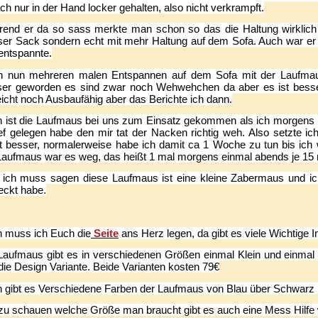
ach nur in der Hand locker gehalten, also nicht verkrampft.
end er da so sass merkte man schon so das die Haltung wirklich
er Sack sondern echt mit mehr Haltung auf dem Sofa. Auch war er s
 entspannte.
 nun mehreren malen Entspannen auf dem Sofa mit der Laufmaus 
er geworden es sind zwar noch Wehwehchen da aber es ist besser
leicht noch Ausbaufähig aber das Berichte ich dann.
 ist die Laufmaus bei uns zum Einsatz gekommen als ich morgens
ef gelegen habe den mir tat der Nacken richtig weh. Also setzte 
ht besser, normalerweise habe ich damit ca 1 Woche zu tun bis ich
Laufmaus war es weg, das heißt 1 mal morgens einmal abends je 15 
 ich muss sagen diese Laufmaus ist eine kleine Zabermaus und ich
eckt habe.
 muss ich Euch die
Seite
ans Herz legen, da gibt es viele Wichtige 
Laufmaus gibt es in verschiedenen Größen einmal Klein und einmal 
die Design Variante. Beide Varianten kosten 79€
 gibt es Verschiedene Farben der Laufmaus von Blau über Schwarz b
u schauen welche Größe man braucht gibt es auch eine Mess Hilfe 