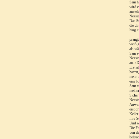
Sam h
wird e
ansteh
Nessie
Das St
die di
hing e
prangt
weiß g
als wä
Sam sc
Nessie
an. »D
Erst a
hatten
mehr a
eine I
Sam st
meiner
Sicher
Nessie
Anwalt
erst d
Keller.
Ihre S
Und w
Die Fe
von de
beleuc