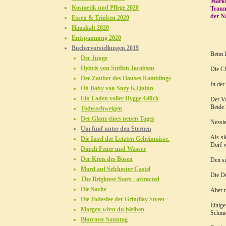
Markt
Kosmetik und Pflege 2020
Traum
der N
Essen & Trinken 2020
Haushalt 2020
Entspannung 2020
Büchervorstellungen 2019
Beim l
Der Junge
Hybris von Steffen Jacobsen
Die Ch
Der Zauber des Hauses Ramblings
In der
Oh Baby von Suzy K.Quinn
Ein Laden voller Hygge-Glück
Der Va
Beide 
Todesschweigen
Der Glanz eines neuen Tages
Nessie
Um fünf unter den Sternen
Als si
Die Insel der Letzten Geheimnisse.
Dorf w
Durch Feuer und Wasser
Der Kreis des Bösen
Den si
Mord auf Selchester Castel
Die Do
The Brightest Stars - attracted
Die Suche
Aber n
Die Todesfee der Grindlay Street
Einige
Morgen wirst du bleiben
Schmi
Blutroter Sonntag