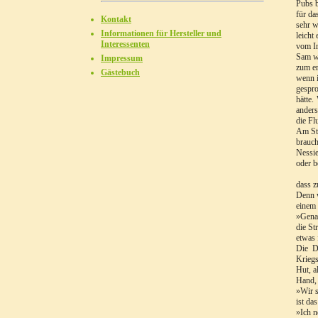
Pubs b
für da
Kontakt
sehr w
Informationen für Hersteller und
leicht
Interessenten
vom In
Sam wa
Impressum
zum er
Gästebuch
wenn i
gespro
hätte.
anders
die Fl
Am Str
brauch
Nessie
oder b
dass z
Denn w
einem 
»Genau
die St
etwas 
Die D
Kriegs
Hut, a
Hand, 
»Wir s
ist da
»Ich n