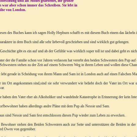
forschung und als Model gearbeitet, ihr großer
 war aber schon immer das Schreiben. Sie lebt in
ähe von London.
esen des Buches kann ich sagen Holly Hepburn schafft es mit diesem Buch einem das lächeln 
araktere in dem Buch sind alle sehr liebevoll geschrieben und sind wirklich gut gelungen.
 Geschichte gibt es ein auf und ab der Gefühle was wirklich super toll ist und dabei geht es ni
ter der die Familie schon vor Jahren verlassen hat vererbt den beiden Schwestern den Pup au
Schwestern stehen zu der Zeit auf einem Schweren Weg in ihrem Leben und wollen diese Chan
 lebt gerade in Scheidung von ihrem Mann und Sam ist in London auch auf einen Falschen Mann 
e im Ort angekommen sind,sind sie sehr verwundert wie beliebt doch der Vater im Ort war u
ar.
e haben den Vater eher als Alkoholiker und wandelnde Katastrophe in Erinnerung der kein Int
rfbewohner haben allerdings andre Pläne mit dem Pup als Nessie und Sam.
un sind Nessie und Sam fest entschlossen diesen Pup wieder zum Leben zu erwecken.
 Bewohner stehen den Beiden Schwestern auch zur Seite und unterstützen die Beiden in der 
ed Owen von gegenüber.