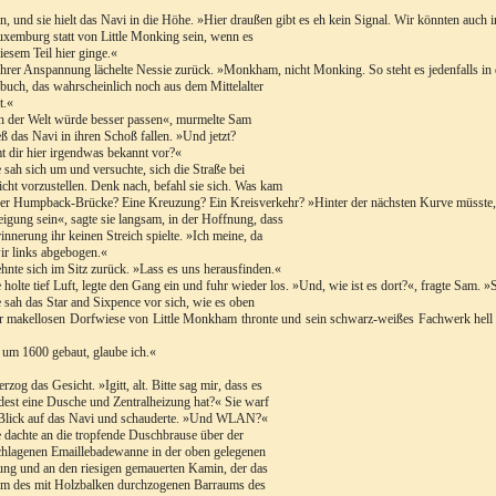
n, und sie hielt das Navi in die Höhe. »Hier draußen gibt es eh kein Signal. Wir könnten auch 
xemburg statt von Little Monking sein, wenn es
iesem Teil hier ginge.«
ihrer Anspannung lächelte Nessie zurück. »Monkham, nicht Monking. So steht es jedenfalls in
uch, das wahrscheinlich noch aus dem Mittelalter
t.«
 der Welt würde besser passen«, murmelte Sam
eß das Navi in ihren Schoß fallen. »Und jetzt?
dir hier irgendwas bekannt vor?«
 sah sich um und versuchte, sich die Straße bei
icht vorzustellen. Denk nach, befahl sie sich. Was kam
er Humpback-Brücke? Eine Kreuzung? Ein Kreisverkehr? »Hinter der nächsten Kurve müsste, 
gung sein«, sagte sie langsam, in der Hoffnung, dass
rinnerung ihr keinen Streich spielte. »Ich meine, da
ir links abgebogen.«
hnte sich im Sitz zurück. »Lass es uns herausfinden.«
 holte tief Luft, legte den Gang ein und fuhr wieder los. »Und, wie ist es dort?«, fragte Sam
 sah das Star and Sixpence vor sich, wie es oben
r makellosen Dorfwiese von Little Monkham thronte und sein schwarz-weißes Fachwerk hell in 
um 1600 gebaut, glaube ich.«
rzog das Gesicht. »Igitt, alt. Bitte sag mir, dass es
est eine Dusche und Zentralheizung hat?« Sie warf
 Blick auf das Navi und schauderte. »Und WLAN?«
 dachte an die tropfende Duschbrause über der
hlagenen Emaillebadewanne in der oben gelegenen
g und an den riesigen gemauerten Kamin, der das
um des mit Holzbalken durchzogenen Barraums des