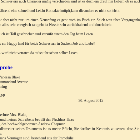
 Schwestern auch Charakter mäßig verschieden sind ist es doch ein drauf hin fiebern ob es au
hrend eine schnell und Leicht Kontakte knüpft,kann die andere es nicht so leicht.
t aber nicht nur um einen Neuanfang es geht auch im Buch ein Stück weit über Vergangenh
 alles sehr energisch ran geht ist Nessie sehr zurückhaltend und durchdacht.
ch ist Toll geschrieben und versüßt einem den Tag beim Lesen.
s ein Happy End für beide Schwestern in Sachen Job und Liebe?
 wird nicht verraten da müsst ihr schon selber Lesen.
eprobe
Vanessa Blake
stmoreland Avenue
ming
y
8PB
0. August 2015
eehrte Mrs. Blake,
und meines Schreibens betrifft den Nachlass Ihres
s, des hochwohlgeborenen Andrew Chapman.
llstrecker seines Testaments ist es meine Pflicht, Sie darüber in Kenntnis zu setzen, dass 
r.
ans Vermögen sind, bestehend aus der Immobilie