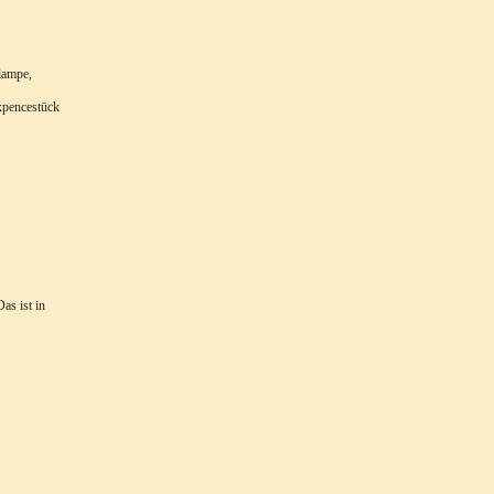
lampe,
ixpencestück
as ist in