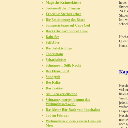
Magische Kräuterküche
in der
Sixpen
Seelenwelt der Pflanzen
2XY, u
Er will sie Sterben sehen
Sixpen
Die Bestimmung des Bösen
Ich w
schnel
Sommerträume auf Cape Cod
Rückkehr nach Sunset Cove
Kalte See
Hocha
Quenti
Still Alive
Harris
Die Perfekte Lüge
Todesstrom
Scharfschütze
Schnauze ... Stille Nacht
Der kleine Lord
Kapi
Sandgrab
Der Keller
Nessie
Das Institut
viel a
Als Luca verschwand
links 
Vom Be
Schnauze, morgen kommt das
jedenf
Weihnachtsschwein!
verdam
Das kleine Hör-Buch vom Innehalten
Displa
Tod im Februar
Nessie
nach e
Weihnachten in dem kleinen Haus am
aber g
Meer