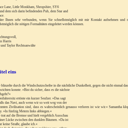
ce Lane, Little Monkham, Shropshire, SY6
nd dem sich darin befindenden Pub, dem Star and
ce.
äre Ihnen sehr verbunden, wenn Sie schnellstmöglich mit mir Kontakt aufnehmen und mi
lstmöglich die nötigen Formalitäten eingeleitet werden können.
chtungsvoll,
n Harris
 und Taylor Rechtsanwälte
tel eins
 blinzelte durch die Windschutzscheibe in die nächtliche Dunkelheit, gegen die nicht einmal das
usrichten konnte. »Bist du sicher, dass es die nächste
abgeht?«
ifahrersitz ertönte ein kurzer Seufzer. »Das sagt
alls das Navi, auch wenn wir so weit weg von der
mten Zivilisation sind, dass es wahrscheinlich genauso verloren ist wie wir.« Samantha klo
y. »In fünfzig Metern links abbiegen.«
 trat auf die Bremse und hielt vergeblich Ausschau
iner Lücke zwischen den dunklen Bäumen. »Da ist
ar keine Straße, glaube ich.«