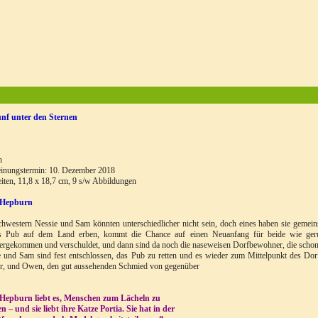
nf unter den Sternen
n
einungstermin: 10. Dezember 2018
iten, 11,8 x 18,7 cm, 9 s/w Abbildungen
 Hepburn
hwestern Nessie und Sam könnten unterschiedlicher nicht sein, doch eines haben sie gemeins
es Pub auf dem Land erben, kommt die Chance auf einen Neuanfang für beide wie geru
ergekommen und verschuldet, und dann sind da noch die naseweisen Dorfbewohner, die schon
 und Sam sind fest entschlossen, das Pub zu retten und es wieder zum Mittelpunkt des Do
er, und Owen, den gut aussehenden Schmied von gegenüber
 Hepburn liebt es, Menschen zum Lächeln zu
n – und sie liebt ihre Katze Portia. Sie hat in der