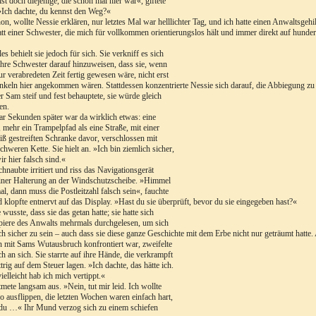
st doch diejenige, die schon mal hier war«, giftete
Ich dachte, du kennst den Weg?«
hon, wollte Nessie erklären, nur letztes Mal war helllichter Tag, und ich hatte einen Anwaltsgehi
tatt einer Schwester, die mich für vollkommen orientierungslos hält und immer direkt auf hundert
les behielt sie jedoch für sich. Sie verkniff es sich
ihre Schwester darauf hinzuweisen, dass sie, wenn
r verabredeten Zeit fertig gewesen wäre, nicht erst
keln hier angekommen wären. Stattdessen konzentrierte Nessie sich darauf, die Abbiegung zu 
r Sam steif und fest behauptete, sie würde gleich
en.
ar Sekunden später war da wirklich etwas: eine
 mehr ein Trampelpfad als eine Straße, mit einer
iß gestreiften Schranke davor, verschlossen mit
schweren Kette. Sie hielt an. »Ich bin ziemlich sicher,
ir hier falsch sind.«
hnaubte irritiert und riss das Navigationsgerät
iner Halterung an der Windschutzscheibe. »Himmel
l, dann muss die Postleitzahl falsch sein«, fauchte
d klopfte entnervt auf das Display. »Hast du sie überprüft, bevor du sie eingegeben hast?«
 wusste, dass sie das getan hatte; sie hatte sich
piere des Anwalts mehrmals durchgelesen, um sich
ch sicher zu sein – auch dass sie diese ganze Geschichte mit dem Erbe nicht nur geträumt hatte.
n mit Sams Wutausbruch konfrontiert war, zweifelte
ch an sich. Sie starrte auf ihre Hände, die verkrampft
ttrig auf dem Steuer lagen. »Ich dachte, das hätte ich.
ielleicht hab ich mich vertippt.«
mete langsam aus. »Nein, tut mir leid. Ich wollte
so ausflippen, die letzten Wochen waren einfach hart,
du …« Ihr Mund verzog sich zu einem schiefen