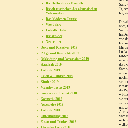
»Du bi
Die Heilkraft der Kristalle
Sam. »
Die alt russischen der altrussischen
Ja, sc
Volksmedizin
hat, s
Das Mädchen Jannie
Das al
Vier Jahre
auch, 
Eiskalte Hölle
Sam zu
im Dun
Die Wälder
von de
Neuschnee
komm
Deko und Kreatives 2019
Ein pa
Lücke,
Pflege und Kosmetik 2019
rot-we
Bekleidung und Accessoires 2019
einer 
Haushalt 2019
dass w
Sam sc
Technik 2019
aus se
Essen & Trinken 2019
nochma
Kinder 2019
sie un
Nessie
Murphy Testet 2019
die Pa
Garten und Freizeit 2018
wirkli
Kosmetik 2018
sie nu
sie do
Accessoire 2018
und zi
Technik 2018
Aber v
Unterhaltung 2018
Sam at
nicht 
Essen und Trinken 2018
weißt 
Tierische Tests 2018