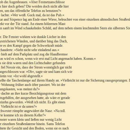
ob die Augenbrauen. »Aber Festnetzanschlüsse
s hier doch geben? Die werden doch nicht alle hier
en, um das öffentliche Telefon zu benutzen?«
 lachte. »Wer weiß. Guck mal, da ist das Pub.«
ar and Sixpence lag am Ende einer Wiese, beleuchtet von einer einzelnen altmodischen Straßen
rekt vor der Tür stand. An einem hölzernen Mast
in sanft im Wind schaukelndes Schild, auf dem neben einem leuchtenden Stern ein silbernes S
e. Die Fenster wirkten wie dunkle Löcher in den
estrichenen Wänden, und darüber hing das Dach,
re es den Kampf gegen die Schwerkraft müde.
hauderte. »Sieht nicht sehr einladend aus.«
 hielt auf dem Parkplatz und zog die Handbremse
as wird es schon, wenn wir erst mal Licht angemacht haben. Komm.«
ls sie drin waren und den Lichtschalter gefunden
, fiel Nessie ein, dass der Strom womöglich gar nicht
ngeschlossen war. »Oh«, sagte sie und kam sich wie
diotin vor. »Ist wohl abgestellt.«
ellte die Taschenlampe auf ihrem Handy an. »Vielleicht ist nur die Sicherung rausgesprungen. D
 Wohnung früher auch öfter passiert. Wo ist der
ungskasten, was meinst du?«
 dachte an ihre kurze Besichtigungstour mit dem
sgehilfen, der ausgesehen hatte, als wäre er gerade
reizehn geworden. »Weiß ich nicht. Es gibt einen
 Vielleicht ist er da unten?«
chwester rümpfte angewidert die Nase. »Na toll.
ie komme ich zu diesem Keller?«
nster waren klein und ließen nur wenig Licht
r einzelnen Straßenlaterne hinein. Sams Telefon
htete ihr Gesicht und den Boden, wenn sie es nach