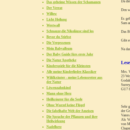
Da die
Das geheime Wissen der Schamanen
Der Verrat
Den wä
Willow
Es geh
Licht Heilung
Sam an
Westwall
Schnauze,die Nikoläuse sind los
Das Bu
Bevor du Stirbst
Gibt e
Die Vergessenen
Mein Babyalbum
Na das
Der Baby Guide fürs erste Jahr
Die Natur Apotheke
Les
Kinderspiele für die Kleinsten
Alle meine Kinderlieder-Klassiker
Mrs. 
23 We
Wildkräuter - meine Lebensretter aus
Godal
der Natur
Surre
Löwenzahnkind
GU7 
Mann ohne Herz
2
Heilkräuter für die Seele
Ohne Wurzel keine Flügel
Sehr g
Die fabelhafte Welt der Ameisen
der Gr
Vater
Die Sprache der Pflanzen und ihre
Als Vo
Heilwirkung
von M
Nadelherz
Chapm