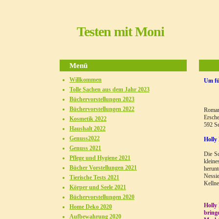
Testen mit Moni
Menü
Willkommen
Um fü
Tolle Sachen aus dem Jahr 2023
Büchervorstellungen 2023
Büchervorstellungen 2022
Roma
Ersch
Kosmetik 2022
592 Se
Haushalt 2022
Genuss2022
Holly
Genuss 2021
Die Sc
Pflege und Hygiene 2021
klein
Bücher Vorstellungen 2021
herunt
Nessie
Tierische Tests 2021
Kelln
Körper und Seele 2021
Büchervorstellungen 2020
Holly
Home Deko 2020
bringe
Aufbewahrung 2020