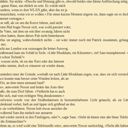
ildete. Sie nickte. »Dusche und Heizung gibt es, obwohl beides eine kleine Auffrischung nötig h
s ganze Haus, um ehrlich zu sein. Es würde mich
undern, wenn es dort WLAN gäbe, aber das ist ja
 einzurichten, wenn wir es wollen.« Für einen kurzen Moment zögerte sie, dann sagte sie es doch:
ternet vertragen.«
r still, als sie um die Kurve fuhren, und nicht
sten Mal fragte Nessie sich, was wohl passiert wäre,
hr Vater, mit dem sie seit über zwanzig Jahren nicht
chen hatten, ihnen dieses Pub nicht hinterlassen
 Was sie anging, wahrscheinlich nichts – sie wäre immer noch mit Patrick zusammen, gefang
 aus;
ucht aus London war sozusagen ihr letzter Ausweg.
aßenrand kam ein Schild in Sicht. »Little Monkham, ein Kilometer«, rief Sam triumphierend.
t schon Technik?«
 wusste nicht, ob sie das Navi oder das Internet
eides meinte, doch es erinnerte sie wieder daran,
umindest einer der Gründe, weshalb sie nach Little Monkham zogen, war, dass sie sich verstec
o konnte man besser seine Wunden lecken, als an
Ort, an dem einen niemand fand?
«, antwortete Nessie und lenkte das Auto über
raße, die zum Dorf führte. »Vielleicht hat es auch
für sich, mal vom richtigen Weg abzukommen.«
orfwiese wurde von den Straßenlaternen in bernsteinfarbenes Licht getaucht, als sie 
denkmal vorbei, hielt an und tippte sich grüßend an den
ls sie vorbeifuhren. Nessie hob etwas unsicher die
während Sam ihn einfach nur anstarrte.
ind wieder zurück in den Fünfzigern, oder?«, sagte Sam. »Steht da hinten eine alte blaue Telefo
s die Zeitmaschine?«
ehme an, es wird wohl eine Telefonzelle sein«, antwortete Nessie nachsichtig. »Nicht alle habe