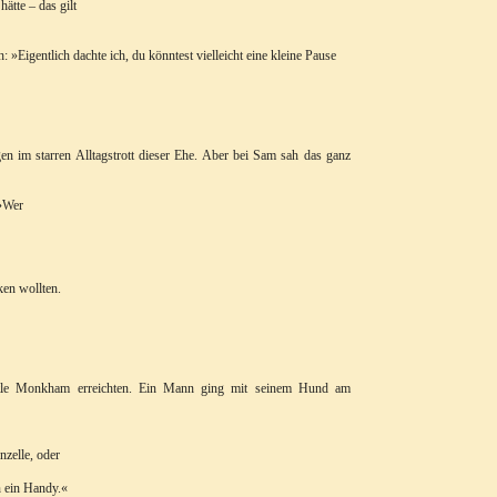
ätte – das gilt
 »Eigentlich dachte ich, du könntest vielleicht eine kleine Pause
en im starren Alltagstrott dieser Ehe. Aber bei Sam sah das ganz
 »Wer
ken wollten.
Little Monkham erreichten. Ein Mann ging mit seinem Hund am
nzelle, oder
n ein Handy.«