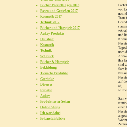
Bücher Vorstellungen 2018
Lächel
von Lu
Essen und Genießen 2017
nach d
Kosmetik 2017
Trotz 
Technik 2017
Grundb
stamm
Bücher und Hörspiele 2017
»Arsch
Aukey Produkte
und li
Haushalt
Kommt 
Nessie
Kosmetik
Tagesl
Technik
nach d
Schmuck
Abzwei
ihre E
Bücher & Hörspiele
sind w
Bekleidung
Sam le
Tierische Produkte
Nessie
Nessie
Getränke
auf de
Diverses
alt,
Rabatte
wurde 
Aukey
Sam ve
Produkttester Seiten
zumind
Online Shops
einen
Nessie
Ich war dabei
angesc
Private Einblicke
Wohnun
Zentr