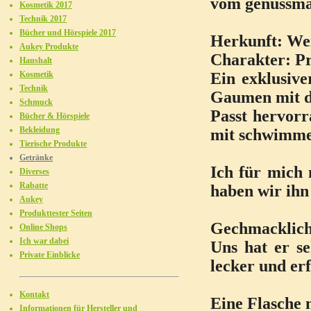
vom genussmag
Kosmetik 2017
Technik 2017
Bücher und Hörspiele 2017
Herkunft: We
Aukey Produkte
Charakter: Pr
Haushalt
Kosmetik
Ein exklusiv
Technik
Gaumen mit d
Schmuck
Passt hervorr
Bücher & Hörspiele
Bekleidung
mit schwimmen
Tierische Produkte
Getränke
Ich für mich 
Diverses
Rabatte
haben wir ihn 
Aukey
Produkttester Seiten
Gechmacklich
Online Shops
Ich war dabei
Uns hat er s
Private Einblicke
lecker und erf
Kontakt
Eine Flasche m
Informationen für Hersteller und