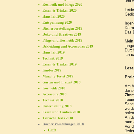
und w
Kosmetik und Pflege 2020
Leide
Essen & Trinken 2020
Gedic
Haushalt 2020
Entspannung 2020
Irgen
Da ma
Büchervorstellungen 2019
Das E
Deko und Kreatives 2019
Pflege und Kosmetik 2019
Mein 
lange
Bekleidung und Accessoires 2019
Durc
Haushalt 2019
ich i
Technik 2019
Essen & Trinken 2019
Lese
Kinder 2019
Murphy Testet 2019
Prol
Garten und Freizeit 2018
Am Ab
Kosmetik 2018
der s
Accessoire 2018
Zimme
Touri
Technik 2018
Sehen
Unterhaltung 2018
wurd
Essen und Trinken 2018
holen
An de
Tierische Tests 2018
man 
Bücher Vorstellungen 2018
Vor d
Häfft
Jede