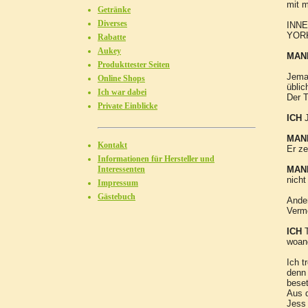
mit m
Getränke
Diverses
INNE
YORK
Rabatte
Aukey
MAN
Produkttester Seiten
Jeman
Online Shops
üblic
Ich war dabei
Der T
Private Einblicke
ICH
J
MAN
Kontakt
Er ze
Informationen für Hersteller und
Interessenten
MAN
nicht
Impressum
Gästebuch
Ande
Verm
ICH
woan
Ich t
denn 
beset
Aus d
Jess 