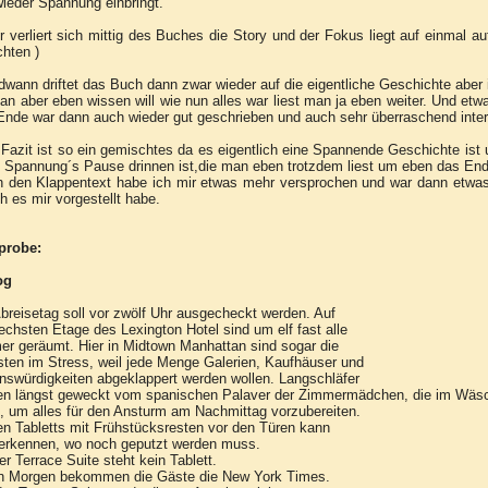
ieder Spannung einbringt.
r verliert sich mittig des Buches die Story und der Fokus liegt auf einmal 
hten )
dwann driftet das Buch dann zwar wieder auf die eigentliche Geschichte aber 
n aber eben wissen will wie nun alles war liest man ja eben weiter. Und e
nde war dann auch wieder gut geschrieben und auch sehr überraschend intere
Fazit ist so ein gemischtes da es eigentlich eine Spannende Geschichte ist 
 Spannung´s Pause drinnen ist,die man eben trotzdem liest um eben das End
h den Klappentext habe ich mir etwas mehr versprochen und war dann etwa
ch es mir vorgestellt habe.
probe:
og
reisetag soll vor zwölf Uhr ausgecheckt werden. Auf
echsten Etage des Lexington Hotel sind um elf fast alle
r geräumt. Hier in Midtown Manhattan sind sogar die
sten im Stress, weil jede Menge Galerien, Kaufhäuser und
swürdigkeiten abgeklappert werden wollen. Langschläfer
en längst geweckt vom spanischen Palaver der Zimmermädchen, die im Wä
, um alles für den Ansturm am Nachmittag vorzubereiten.
n Tabletts mit Frühstücksresten vor den Türen kann
erkennen, wo noch geputzt werden muss.
er Terrace Suite steht kein Tablett.
n Morgen bekommen die Gäste die New York Times.