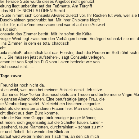
er Terrace Suite wurde dieses Angebot nicht genutzt.
eitung liegt unberührt auf der Fußmatte. Am Türgriff
t das BITTE NICHT STÖREN-Schild.
 Suite nimmt sich Consuela Alvarez zuletzt vor. Ihr Rücken tut weh, weil si
 Duschkabinen geschrubbt hat. Mit ihrer Chipkarte klopft
n die Tür, ruft »Zimmerservice« und wartet auf eine Antwort.
s tut sich.
onsuela das Zimmer betritt, fällt ihr sofort die Kälte
Eisiger Wind fegt zwischen den Vorhängen herein. Verärgert schnalzt sie mit 
t ins Zimmer, in dem es total chaotisch
eht.
ela schließt absichtlich laut das Fenster, doch die Person im Bett rührt sich 
e … Sie müssen jetzt aufstehen«, sagt Consuela verlegen.
erson ist von Kopf bis Fuß vom Laken bedeckt wie von
 Schneeschicht......
 Tage zuvor
Freund ist noch nicht da.
st es wohl, was man bei meinem Anblick denkt. Ich sitze
r Bar eines New Yorker Businesshotels am Tresen und trinke meine Virgin Ma
en ganzen Abend reichen. Eine berufstätige junge Frau, die
hre Verabredung wartet. Vielleicht ein bisschen eleganter
idet als die meisten anderen Frauen hier. Man sieht, dass
icht direkt aus dem Büro komme.
de der Bar eine Gruppe trinkfreudiger junger Männer,
aut reden, sich gegenseitig auf die Schulter hauen. Einer –
ussehend, teure Klamotten, durchtrainiert – schaut zu mir
er und lächelt. Ich wende den Blick ab.
darauf wird weiter hinten ein Tisch frei, an den ich mich