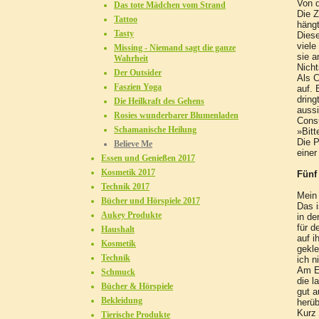
Von d
Das tote Mädchen vom Strand
Die Z
Tattoo
häng
Tasty
Diese
viele
Missing - Niemand sagt die ganze
sie a
Wahrheit
Nicht
Der Outsider
Als C
Faszien Yoga
auf. 
dring
Die Heilkraft des Gehens
aussi
Rosies wunderbarer Blumenladen
Consu
Schamanische Heilung
»Bitt
Die P
Believe Me
einer
Essen und Genießen 2017
Kosmetik 2017
Fünf
Technik 2017
Mein 
Bücher und Hörspiele 2017
Das i
Aukey Produkte
in de
für d
Haushalt
auf i
Kosmetik
gekle
Technik
ich n
Am En
Schmuck
die l
Bücher & Hörspiele
gut a
Bekleidung
herüb
Kurz 
Tierische Produkte