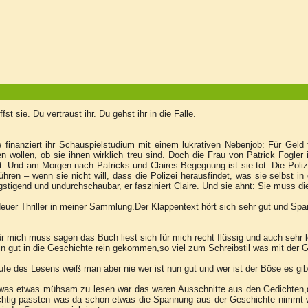
triffst sie. Du vertraust ihr. Du gehst ihr i
e finanziert ihr Schauspielstudium mit einem lukrativen Nebenjob: Für Geld 
n wollen, ob sie ihnen wirklich treu sind. Doch die Frau von Patrick Fogler i
. Und am Morgen nach Patricks und Claires Begegnung ist sie tot. Die Polizei
ühren – wenn sie nicht will, dass die Polizei herausfindet, was sie selbst i
stigend und undurchschaubar, er fasziniert Claire. Und sie ahnt: Sie muss die
euer Thriller in meiner Sammlung.Der Klappentext hört sich sehr gut und Sp
ür mich muss sagen das Buch liest sich für mich recht flüssig und auch sehr l
in gut in die Geschichte rein gekommen,so viel zum Schreibstil was mit der G
ufe des Lesens weiß man aber nie wer ist nun gut und wer ist der Böse es g
was etwas mühsam zu lesen war das waren Ausschnitte aus den Gedichten,die
chtig passten was da schon etwas die Spannung aus der Geschichte nimmt wa