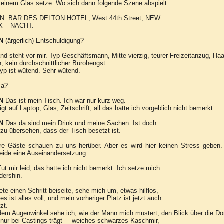
einem Glas setze. Wo sich dann folgende Szene abspielt:
N. BAR DES DELTON HOTEL, West 44th Street, NEW
 – NACHT.
N
(ärgerlich) Entschuldigung?
d steht vor mir. Typ Geschäftsmann, Mitte vierzig, teurer Freizeitanzug, Haa
h, kein durchschnittlicher Bürohengst.
yp ist wütend. Sehr wütend.
a?
N
Das ist mein Tisch. Ich war nur kurz weg.
igt auf Laptop, Glas, Zeitschrift; all das hatte ich vorgeblich nicht bemerkt.
N
Das da sind mein Drink und meine Sachen. Ist doch
 zu übersehen, dass der Tisch besetzt ist.
re Gäste schauen zu uns herüber. Aber es wird hier keinen Stress geben.
eide eine Auseinandersetzung.
Tut mir leid, das hatte ich nicht bemerkt. Ich setze mich
dershin.
rete einen Schritt beiseite, sehe mich um, etwas hilflos,
es ist alles voll, und mein vorheriger Platz ist jetzt auch
zt.
em Augenwinkel sehe ich, wie der Mann mich mustert, den Blick über die Don
nur bei Castings trägt – weiches schwarzes Kaschmir,