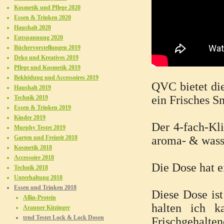
Kosmetik und Pflege 2020
Essen & Trinken 2020
Haushalt 2020
Entspannung 2020
Büchervorstellungen 2019
Deko und Kreatives 2019
Pflege und Kosmetik 2019
Bekleidung und Accessoires 2019
QVC bietet die
Haushalt 2019
ein Frisches S
Technik 2019
Essen & Trinken 2019
Kinder 2019
Der 4-fach-Kl
Murphy Testet 2019
Garten und Freizeit 2018
aroma- & wasse
Kosmetik 2018
Accessoire 2018
Die Dose hat e
Technik 2018
Unterhaltung 2018
Essen und Trinken 2018
Diese Dose ist
Allin-Protein
halten ich k
Arauner Kitzinger
trnd Testet Lock & Lock Dosen
Frischgehalten