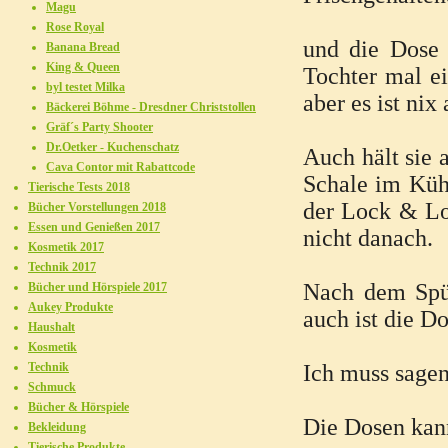
Magu
Rose Royal
und die Dose 
Banana Bread
King & Queen
Tochter mal ei
byl testet Milka
aber es ist nix
Bäckerei Böhme - Dresdner Christstollen
Gräf´s Party Shooter
Dr.Oetker - Kuchenschatz
Auch hält sie 
Cava Contor mit Rabattcode
Schale im Küh
Tierische Tests 2018
der Lock & Loc
Bücher Vorstellungen 2018
Essen und Genießen 2017
nicht danach.
Kosmetik 2017
Technik 2017
Nach dem Spü
Bücher und Hörspiele 2017
Aukey Produkte
auch ist die D
Haushalt
Kosmetik
Technik
Ich muss sagen
Schmuck
Bücher & Hörspiele
Die Dosen kann
Bekleidung
Tierische Produkte