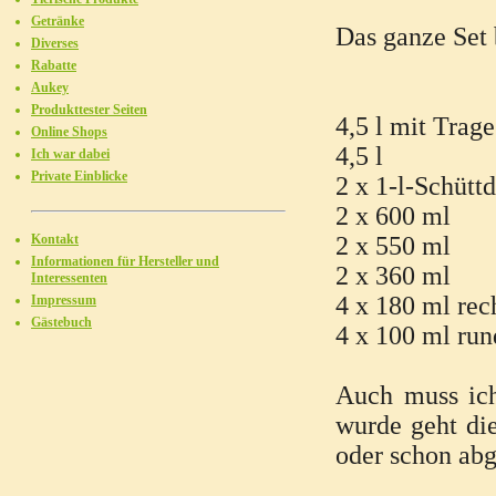
Getränke
Das ganze Set 
Diverses
Rabatte
Aukey
Produkttester Seiten
4,5 l mit Trage
Online Shops
4,5 l
Ich war dabei
Private Einblicke
2 x 1-l-Schütt
2 x 600 ml
Kontakt
2 x 550 ml
Informationen für Hersteller und
2 x 360 ml
Interessenten
4 x 180 ml rec
Impressum
Gästebuch
4 x 100 ml run
Auch muss ich
wurde geht die
oder schon abg