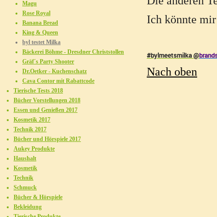
Die anderen Tes
Magu
Rose Royal
Ich könnte mir 
Banana Bread
King & Queen
byl testet Milka
Bäckerei Böhme - Dresdner Christstollen
#bylmeetsmilka
@
brand
Gräf´s Party Shooter
Nach oben
Dr.Oetker - Kuchenschatz
Cava Contor mit Rabattcode
Tierische Tests 2018
Bücher Vorstellungen 2018
Essen und Genießen 2017
Kosmetik 2017
Technik 2017
Bücher und Hörspiele 2017
Aukey Produkte
Haushalt
Kosmetik
Technik
Schmuck
Bücher & Hörspiele
Bekleidung
Tierische Produkte