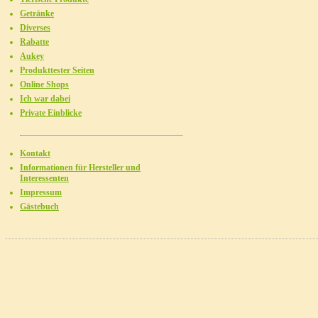
Getränke
Diverses
Rabatte
Aukey
Produkttester Seiten
Online Shops
Ich war dabei
Private Einblicke
Kontakt
Informationen für Hersteller und
Interessenten
Impressum
Gästebuch