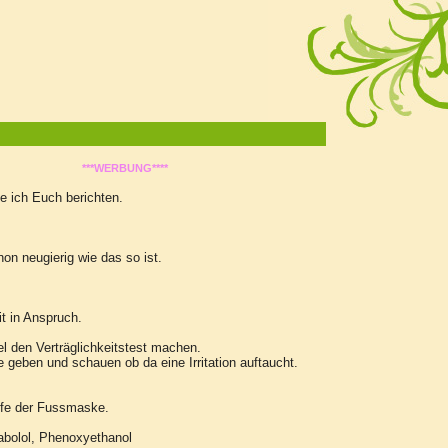
se
***WERBUNG****
 ich Euch berichten.
on neugierig wie das so ist.
t in Anspruch.
el den Verträglichkeitstest machen.
 geben und schauen ob da eine Irritation auftaucht.
offe der Fussmaske.
sabolol, Phenoxyethanol