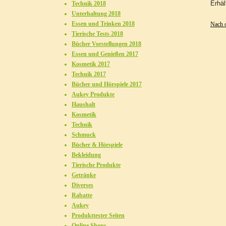
Erhäl
Technik 2018
Unterhaltung 2018
Essen und Trinken 2018
Nach 
Tierische Tests 2018
Bücher Vorstellungen 2018
Essen und Genießen 2017
Kosmetik 2017
Technik 2017
Bücher und Hörspiele 2017
Aukey Produkte
Haushalt
Kosmetik
Technik
Schmuck
Bücher & Hörspiele
Bekleidung
Tierische Produkte
Getränke
Diverses
Rabatte
Aukey
Produkttester Seiten
Online Shops