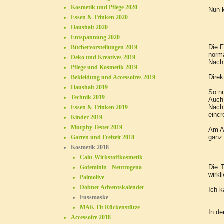
Kosmetik und Pflege 2020
Nun 
Essen & Trinken 2020
Haushalt 2020
Entspannung 2020
Die F
Büchervorstellungen 2019
norma
Deko und Kreatives 2019
Nach 
Pflege und Kosmetik 2019
Direk
Bekleidung und Accessoires 2019
Haushalt 2019
So nu
Technik 2019
Auch 
Nach
Essen & Trinken 2019
einc
Kinder 2019
Murphy Testet 2019
Am An
ganz 
Garten und Freizeit 2018
Kosmetik 2018
Calu-Wirkstoffkosmetik
Die 
Gofeminin - Neutrogena-
wirkl
Palmolive
Dobner Adventskalender
Ich k
Fussmaske
MAK-Fit Rückenstütze
In d
Accessoire 2018