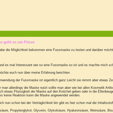
eute geht es um Füs
habe die Möglichkeit bekommen eine Fussmaske zu testen und darüber möchte
and es mal Interessant wie so eine Fussmaske so ist und es machte mich sch
öchte euch nun über meine Erfahrung berichten.
nwendung der Fussmaske ist eigentlich ganz Leicht sie nimmt aber etwas Zei
 man allerdings die Maske nutzt sollte man aber wie bei allen Kosmetik Artik
ch etwas Flüssigkeit der Maske auf den Knöchel geben oder in die Ellenbeuge
 es keine Reaktion kann die Maske angewendet werden.
ch nun schon bei der Verträglichkeit bin gibt es hier schon mal die Inhaltsst
säure, Propylenglykol, Glycerin, Glykolsäure, Hyaluronsäure, Weinsäure, Bi