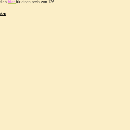
tlich
hier
für einen preis von 12€
oben