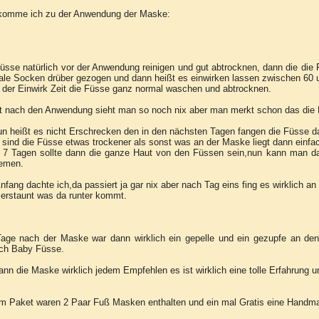
komme ich zu der Anwendung der Maske:
üsse natürlich vor der Anwendung reinigen und gut abtrocknen, dann die di
le Socken drüber gezogen und dann heißt es einwirken lassen zwischen 60 
der Einwirk Zeit die Füsse ganz normal waschen und abtrocknen.
t nach den Anwendung sieht man so noch nix aber man merkt schon das die 
n heißt es nicht Erschrecken den in den nächsten Tagen fangen die Füsse dan
sind die Füsse etwas trockener als sonst was an der Maske liegt dann einf
 7 Tagen sollte dann die ganze Haut von den Füssen sein,nun kann man d
remen.
fang dachte ich,da passiert ja gar nix aber nach Tag eins fing es wirklich a
erstaunt was da runter kommt.
Tage nach der Maske war dann wirklich ein gepelle und ein gezupfe an den 
ich Baby Füsse.
ann die Maske wirklich jedem Empfehlen es ist wirklich eine tolle Erfahrung
em Paket waren 2 Paar Fuß Masken enthalten und ein mal Gratis eine Handm