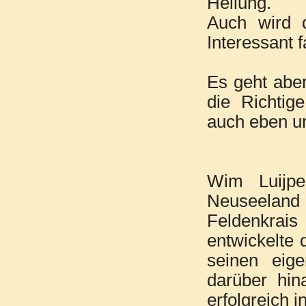
Heilung.
Auch wird 
Interessant f
Es geht abe
die Richti
auch eben u
Wim Luijpe
Neuseeland a
Feldenkrais
entwickelte 
seinen eig
darüber hin
erfolgreich 