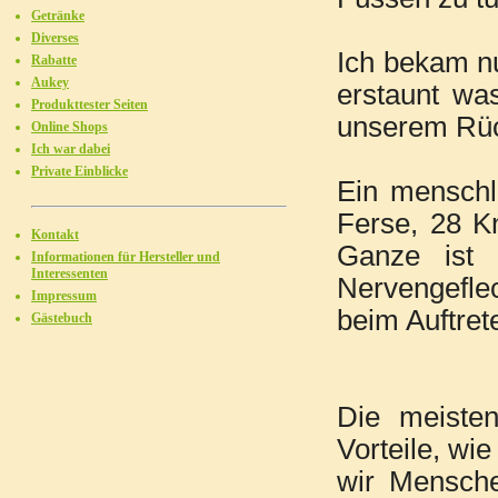
Getränke
Diverses
Ich bekam n
Rabatte
Aukey
erstaunt wa
Produkttester Seiten
unserem Rüc
Online Shops
Ich war dabei
Private Einblicke
Ein menschli
Ferse, 28 K
Kontakt
Ganze ist 
Informationen für Hersteller und
Interessenten
Nervengefle
Impressum
beim Auftrete
Gästebuch
Die meiste
Vorteile, wi
wir Mensche