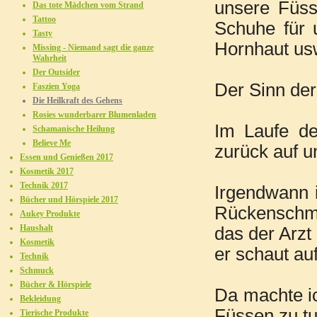
unsere Füss
Das tote Mädchen vom Strand
Tattoo
Schuhe für 
Tasty
Hornhaut usw
Missing - Niemand sagt die ganze
Wahrheit
Der Outsider
Der Sinn der
Faszien Yoga
Die Heilkraft des Gehens
Rosies wunderbarer Blumenladen
Im Laufe de
Schamanische Heilung
Believe Me
zurück auf 
Essen und Genießen 2017
Kosmetik 2017
Technik 2017
Irgendwann 
Bücher und Hörspiele 2017
Rückenschm
Aukey Produkte
Haushalt
das der Arzt
Kosmetik
er schaut au
Technik
Schmuck
Bücher & Hörspiele
Da machte i
Bekleidung
Füssen zu tu
Tierische Produkte