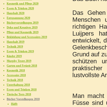
Kosmetik und Pflege 2020
Essen & Trinken 2020
Das Gehen 
Haushalt 2020
Entspannung 2020
Menschen u
Büchervorstellungen 2019
richtigen H
Deko und Kreatives 2019
Luijpers h
Pflege und Kosmetik 2019
Bekleidung und Accessoires 2019
entwickelt, 
Haushalt 2019
Gelenkbesch
Technik 2019
Essen & Trinken 2019
Grund auf zu
Kinder 2019
schützen u
Murphy Testet 2019
Garten und Freizeit 2018
praktische
Kosmetik 2018
lustvollste 
Accessoire 2018
Technik 2018
Unterhaltung 2018
Essen und Trinken 2018
Man macht s
Tierische Tests 2018
Bücher Vorstellungen 2018
Füsse sind 
Häfft