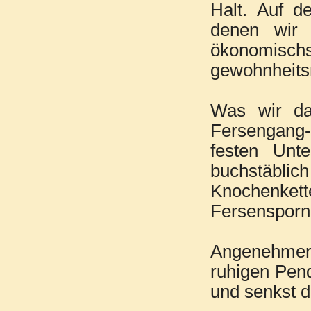
Halt. Auf d
denen wir 
ökonomischs
gewohnheits
Was wir da
Fersengang-
festen Unte
buchstäblic
Knochenkett
Fersensporn
Angenehmer 
ruhigen Pend
und senkst d