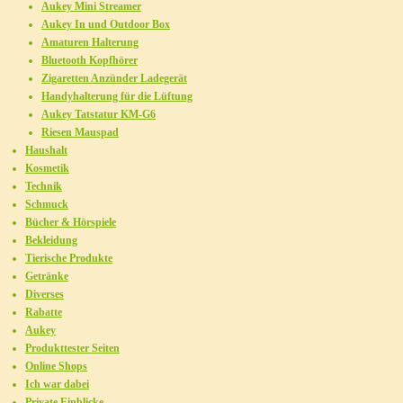
Aukey Mini Streamer
Aukey In und Outdoor Box
Amaturen Halterung
Bluetooth Kopfhörer
Zigaretten Anzünder Ladegerät
Handyhalterung für die Lüftung
Aukey Tatstatur KM-G6
Riesen Mauspad
Haushalt
Kosmetik
Technik
Schmuck
Bücher & Hörspiele
Bekleidung
Tierische Produkte
Getränke
Diverses
Rabatte
Aukey
Produkttester Seiten
Online Shops
Ich war dabei
Private Einblicke