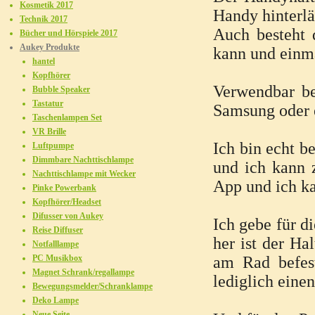
Kosmetik 2017
Handy hinterl
Technik 2017
Auch besteht 
Bücher und Hörspiele 2017
Aukey Produkte
kann und einma
hantel
Kopfhörer
Verwendbar bei
Bubble Speaker
Tastatur
Samsung oder e
Taschenlampen Set
VR Brille
Ich bin echt b
Luftpumpe
Dimmbare Nachttischlampe
und ich kann 
Nachttischlampe mit Wecker
App und ich ka
Pinke Powerbank
Kopfhörer/Headset
Difusser von Aukey
Ich gebe für d
Reise Diffuser
her ist der Ha
Notfalllampe
PC Musikbox
am Rad befest
Magnet Schrank/regallampe
lediglich eine
Bewegungsmelder/Schranklampe
Deko Lampe
Neue Seite