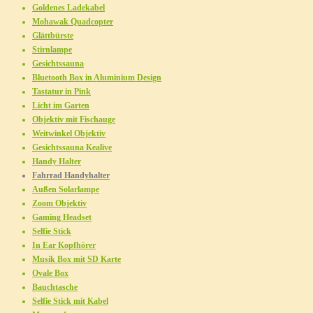
Goldenes Ladekabel
Mohawak Quadcopter
Glättbürste
Stirnlampe
Gesichtssauna
Bluetooth Box in Aluminium Design
Tastatur in Pink
Licht im Garten
Objektiv mit Fischauge
Weitwinkel Objektiv
Gesichtssauna Kealive
Handy Halter
Fahrrad Handyhalter
Außen Solarlampe
Zoom Objektiv
Gaming Headset
Selfie Stick
In Ear Kopfhörer
Musik Box mit SD Karte
Ovale Box
Bauchtasche
Selfie Stick mit Kabel