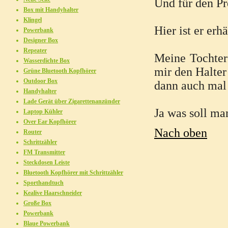
Und für den Pr
Box mit Handyhalter
Klingel
Hier ist er erh
Powerbank
Designer Box
Repeater
Meine Tochter
Wasserdichte Box
mir den Halte
Grüne Bluetooth Kopfhörer
Outdoor Box
dann auch mal
Handyhalter
Lade Gerät über Zigarettenanzünder
Ja was soll ma
Laptop Kühler
Over Ear Kopfhörer
Nach oben
Router
Schrittzähler
FM Transmitter
Steckdosen Leiste
Bluetooth Kopfhörer mit Schrittzähler
Sporthandtuch
Kealive Haarschneider
Große Box
Powerbank
Blaue Powerbank