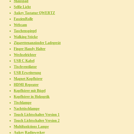
Mauspad
Selfie Licht
Aukey Tastatur QWERTZ
FaszienRolle
Webcam
Taschenspiegel
Walking Stöcke
Zigarettenanzünder Ladegerät
Finger Handy Halter
Wechselrichter
USB C Kabel
Tischventilator
USB Erweiterung
Magnet Kopfhörer
HDMI Repeater
Kopfhörer mit Bügel
Kopfhörer in Holzoptik
Tischlampe
Nachttischlampe
Touch Lichtschalter Version 1
Touch Lichtschalter Version 2
Multifunktions Lampe
Aukey Radiowecker