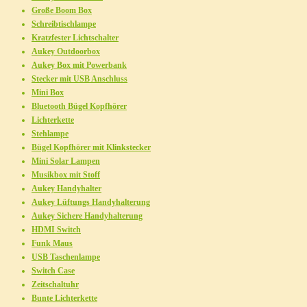
Große Boom Box
Schreibtischlampe
Kratzfester Lichtschalter
Aukey Outdoorbox
Aukey Box mit Powerbank
Stecker mit USB Anschluss
Mini Box
Bluetooth Bügel Kopfhörer
Lichterkette
Stehlampe
Bügel Kopfhörer mit Klinkstecker
Mini Solar Lampen
Musikbox mit Stoff
Aukey Handyhalter
Aukey Lüftungs Handyhalterung
Aukey Sichere Handyhalterung
HDMI Switch
Funk Maus
USB Taschenlampe
Switch Case
Zeitschaltuhr
Bunte Lichterkette