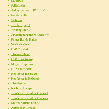
Mauspad
Selfie Licht
Aukey Tastatur QWERTZ
FaszienRolle
Webcam
Taschenspiegel
Walking Stöcke
Zigarettenanzünder Ladegerät
Finger Handy Halter
Wechselrichter
USB C Kabel
Tischventilator
USB Erweiterung
Magnet Kopfhörer
HDMI Repeater
Kopfhörer mit Bügel
Kopfhörer in Holzoptik
Tischlampe
Nachttischlampe
Touch Lichtschalter Version 1
Touch Lichtschalter Version 2
Multifunktions Lampe
Aukey Radiowecker