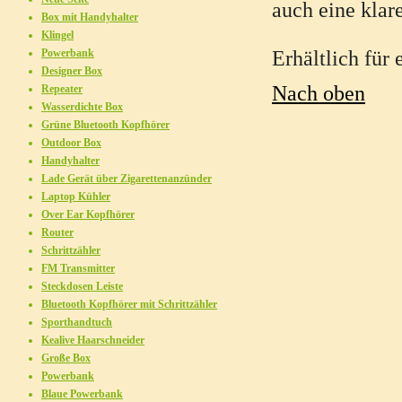
auch eine kla
Box mit Handyhalter
Klingel
Powerbank
Erhältlich für 
Designer Box
Nach oben
Repeater
Wasserdichte Box
Grüne Bluetooth Kopfhörer
Outdoor Box
Handyhalter
Lade Gerät über Zigarettenanzünder
Laptop Kühler
Over Ear Kopfhörer
Router
Schrittzähler
FM Transmitter
Steckdosen Leiste
Bluetooth Kopfhörer mit Schrittzähler
Sporthandtuch
Kealive Haarschneider
Große Box
Powerbank
Blaue Powerbank