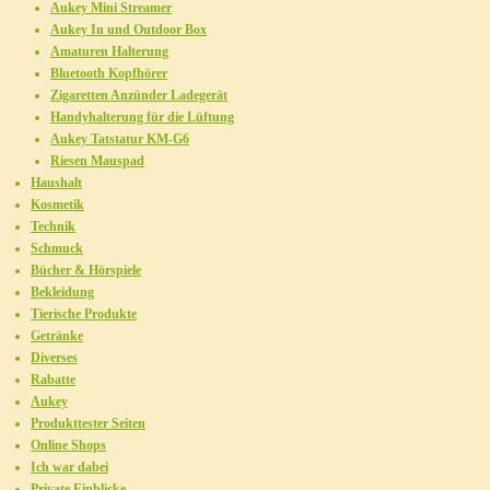
Aukey Mini Streamer
Aukey In und Outdoor Box
Amaturen Halterung
Bluetooth Kopfhörer
Zigaretten Anzünder Ladegerät
Handyhalterung für die Lüftung
Aukey Tatstatur KM-G6
Riesen Mauspad
Haushalt
Kosmetik
Technik
Schmuck
Bücher & Hörspiele
Bekleidung
Tierische Produkte
Getränke
Diverses
Rabatte
Aukey
Produkttester Seiten
Online Shops
Ich war dabei
Private Einblicke