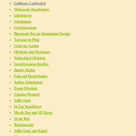
Goldenes Ladekabel
Mohawak Quadcopter
Glättbürste
Stirnlampe
Gesichtssauna
Bluetooth Box in Aluminium Design
Tastatur in Pink
Licht im Garten
Objektiv mit Fischauge
Weitwinkel Objektiv
Gesichtssauna Kealive
Handy Halter
Fahrrad Handyhalter
Außen Solarlampe
Zoom Objektiv
Gaming Headset
Selfie Stick
In Ear Kopfhörer
Musik Box mit SD Karte
Ovale Box
Bauchtasche
Selfie Stick mit Kabel