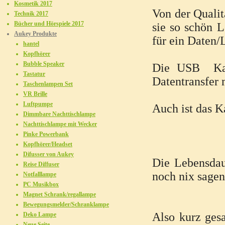
Kosmetik 2017
Von der Qualit
Technik 2017
Bücher und Hörspiele 2017
sie so schön L
Aukey Produkte
für ein Daten/
hantel
Kopfhörer
Bubble Speaker
Die USB Kabe
Tastatur
Datentransfer 
Taschenlampen Set
VR Brille
Luftpumpe
Auch ist das 
Dimmbare Nachttischlampe
Nachttischlampe mit Wecker
Pinke Powerbank
Kopfhörer/Headset
Difusser von Aukey
Die Lebensdau
Reise Diffuser
noch nix sagen
Notfalllampe
PC Musikbox
Magnet Schrank/regallampe
Bewegungsmelder/Schranklampe
Also kurz gesa
Deko Lampe
Neue Seite