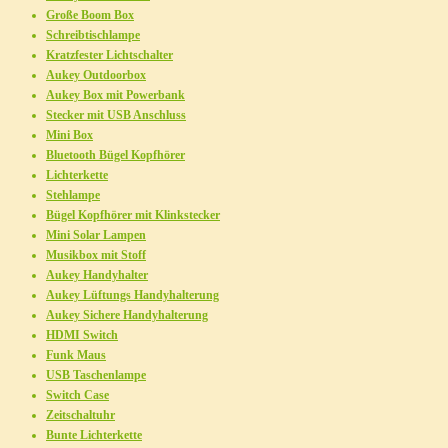
Große Boom Box
Schreibtischlampe
Kratzfester Lichtschalter
Aukey Outdoorbox
Aukey Box mit Powerbank
Stecker mit USB Anschluss
Mini Box
Bluetooth Bügel Kopfhörer
Lichterkette
Stehlampe
Bügel Kopfhörer mit Klinkstecker
Mini Solar Lampen
Musikbox mit Stoff
Aukey Handyhalter
Aukey Lüftungs Handyhalterung
Aukey Sichere Handyhalterung
HDMI Switch
Funk Maus
USB Taschenlampe
Switch Case
Zeitschaltuhr
Bunte Lichterkette